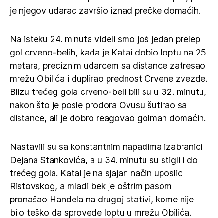
je njegov udarac završio iznad prečke domaćih.
Na isteku 24. minuta videli smo još jedan prelep
gol crveno-belih, kada je Katai dobio loptu na 25
metara, preciznim udarcem sa distance zatresao
mrežu Obilića i duplirao prednost Crvene zvezde.
Blizu trećeg gola crveno-beli bili su u 32. minutu,
nakon što je posle prodora Ovusu šutirao sa
distance, ali je dobro reagovao golman domaćih.
Nastavili su sa konstantnim napadima izabranici
Dejana Stankovića, a u 34. minutu su stigli i do
trećeg gola. Katai je na sjajan način uposlio
Ristovskog, a mladi bek je oštrim pasom
pronašao Handela na drugoj stativi, kome nije
bilo teško da sprovede loptu u mrežu Obilića.