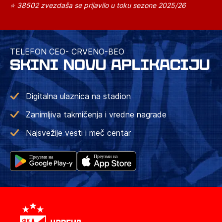
⭐ 38502 zvezdaša se prijavilo u toku sezone 2025/26
TELEFON CEO- CRVENO-BEO
SKINI NOVU APLIKACIJU
Digitalna ulaznica na stadion
Zanimljiva takmičenja i vredne nagrade
Najsvežije vesti i meč centar