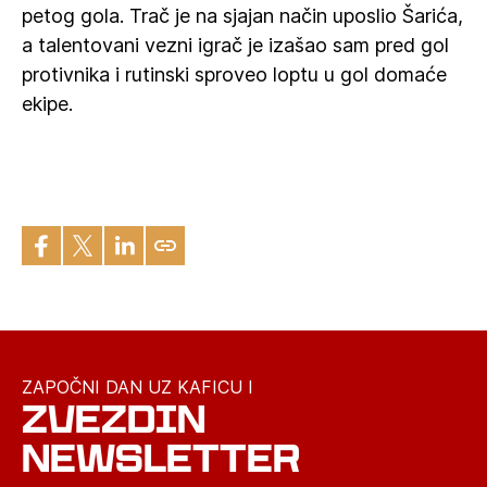
petog gola. Trač je na sjajan način uposlio Šarića,
a talentovani vezni igrač je izašao sam pred gol
protivnika i rutinski sproveo loptu u gol domaće
ekipe.
ZAPOČNI DAN UZ KAFICU I
ZVEZDIN
NEWSLETTER