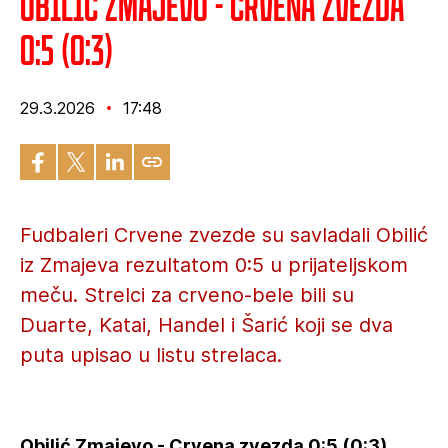
Obilić Zmajevo - Crvena zvezda
0:5 (0:3)
29.3.2026
17:48
Fudbaleri Crvene zvezde su savladali Obilić
iz Zmajeva rezultatom 0:5 u prijateljskom
meču. Strelci za crveno-bele bili su
Duarte, Katai, Handel i Šarić koji se dva
puta upisao u listu strelaca.
Obilić Zmajevo - Crvena zvezda 0:5 (0:3)