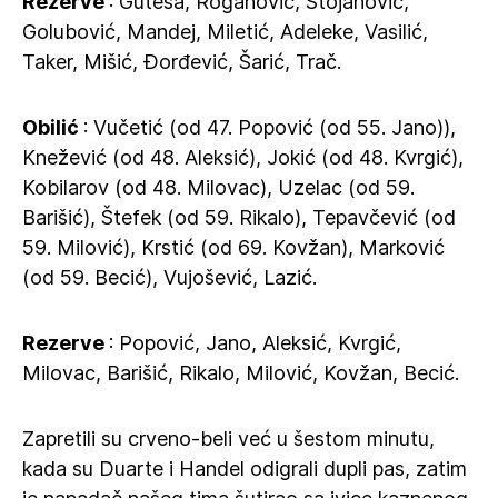
Rezerve
: Guteša, Roganović, Stojanović,
Golubović, Mandej, Miletić, Adeleke, Vasilić,
Taker, Mišić, Đorđević, Šarić, Trač.
Obilić
: Vučetić (od 47. Popović (od 55. Jano)),
Knežević (od 48. Aleksić), Jokić (od 48. Kvrgić),
Kobilarov (od 48. Milovac), Uzelac (od 59.
Barišić), Štefek (od 59. Rikalo), Tepavčević (od
59. Milović), Krstić (od 69. Kovžan), Marković
(od 59. Becić), Vujošević, Lazić.
Rezerve
: Popović, Jano, Aleksić, Kvrgić,
Milovac, Barišić, Rikalo, Milović, Kovžan, Becić.
Zapretili su crveno-beli već u šestom minutu,
kada su Duarte i Handel odigrali dupli pas, zatim