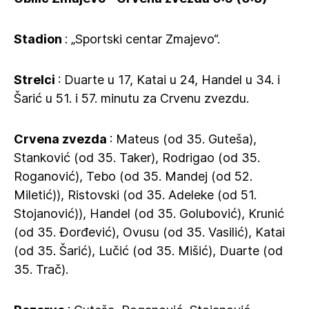
Stadion
: „Sportski centar Zmajevo“.
Strelci
: Duarte u 17, Katai u 24, Handel u 34. i
Šarić u 51. i 57. minutu za Crvenu zvezdu.
Crvena zvezda
: Mateus (od 35. Guteša),
Stanković (od 35. Taker), Rodrigao (od 35.
Roganović), Tebo (od 35. Mandej (od 52.
Miletić)), Ristovski (od 35. Adeleke (od 51.
Stojanović)), Handel (od 35. Golubović), Krunić
(od 35. Đorđević), Ovusu (od 35. Vasilić), Katai
(od 35. Šarić), Lučić (od 35. Mišić), Duarte (od
35. Trač).