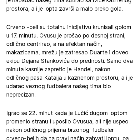
je napadač našeg tima šutirao sa ivice kaznenog
prostora, ali je lopta završila malo preko gola.
Crveno -beli su totalnu inicijativu krunisali golom
u 17. minutu. Ovusu je prošao po desnoj strani,
odlično centrirao, a na efektan način,
makazicama, mrežu je zatresao Duarte i doveo
ekipu Dejana Stankovića do prednosti. Samo dva
minuta kasnije zapretio je Handel, nakon
odličnog pasa Kataija u kaznenom prostoru, ali je
udarac veznog fudbalera našeg tima bio
neprecizan.
Igrao se 22. minut kada je Lučić dugom loptom
promenio stranu i uposlio Ovusua, ali nije uspeo
nakon odličnog prijema brzonogi fudbaler
crveno-belih da na pravi način zahvati loptu, pa