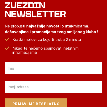
ZVEZDIN
NEWSLETTER
Ne propusti
najvažnije novosti o utakmicama,
dešavanjima i promocijama tvog omiljenog kluba
!
Kratki imejlovi za koje ti treba 2 minuta
Nikad te nećemo spamovati nebitnim
informacijama
Email
Email