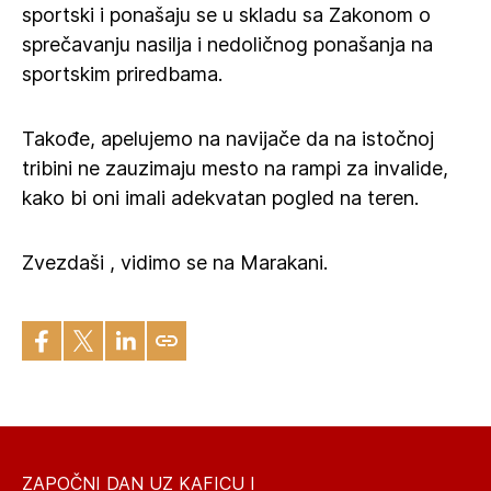
sportski i ponašaju se u skladu sa Zakonom o
sprečavanju nasilja i nedoličnog ponašanja na
sportskim priredbama.
Takođe, apelujemo na navijače da na istočnoj
tribini ne zauzimaju mesto na rampi za invalide,
kako bi oni imali adekvatan pogled na teren.
Zvezdaši , vidimo se na Marakani.
ZAPOČNI DAN UZ KAFICU I