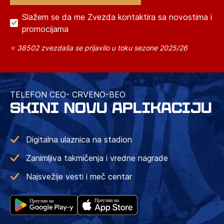
Slažem se da me Zvezda kontaktira sa novostima i
promocijama
⭐ 38502 zvezdaša se prijavilo u toku sezone 2025/26
TELEFON CEO- CRVENO-BEO
SKINI NOVU APLIKACIJU
Digitalna ulaznica na stadion
Zanimljiva takmičenja i vredne nagrade
Najsvežije vesti i meč centar