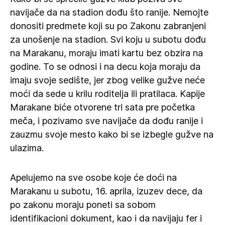
navijače da na stadion dođu što ranije. Nemojte
donositi predmete koji su po Zakonu zabranjeni
za unošenje na stadion. Svi koju u subotu dođu
na Marakanu, moraju imati kartu bez obzira na
godine. To se odnosi i na decu koja moraju da
imaju svoje sedište, jer zbog velike gužve neće
moći da sede u krilu roditelja ili pratilaca. Kapije
Marakane biće otvorene tri sata pre početka
meča, i pozivamo sve navijače da dođu ranije i
zauzmu svoje mesto kako bi se izbegle gužve na
ulazima.
Apelujemo na sve osobe koje će doći na
Marakanu u subotu, 16. aprila, izuzev dece, da
po zakonu moraju poneti sa sobom
identifikacioni dokument, kao i da navijaju fer i