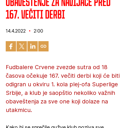
Obaveštenje za navijače pred
167. večiti derbi
14.4.2022
2:00
Fudbalere Crvene zvezde sutra od 18
časova očekuje 167. večiti derbi koji će biti
odigran u okviru 1. kola plej-ofa Superlige
Srbije, a klub je saopštio nekoliko važnih
obaveštenja za sve one koji dolaze na
utakmicu.
Kako bi se sprečile gužve klub poziva sve