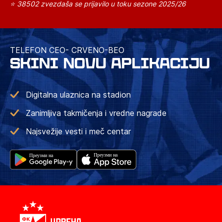
⭐ 38502 zvezdaša se prijavilo u toku sezone 2025/26
TELEFON CEO- CRVENO-BEO
SKINI NOVU APLIKACIJU
Digitalna ulaznica na stadion
Zanimljiva takmičenja i vredne nagrade
Najsvežije vesti i meč centar