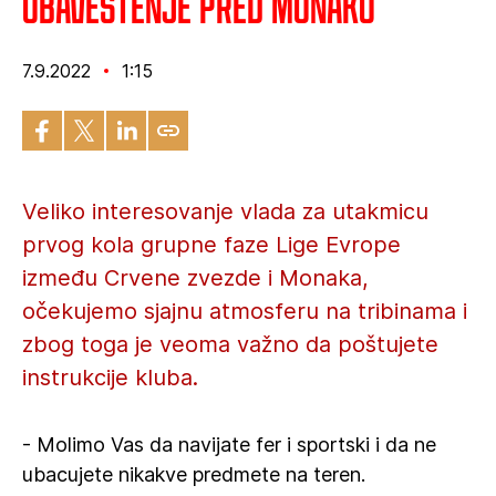
Obaveštenje pred Monako
7.9.2022
1:15
Veliko interesovanje vlada za utakmicu
prvog kola grupne faze Lige Evrope
između Crvene zvezde i Monaka,
očekujemo sjajnu atmosferu na tribinama i
zbog toga je veoma važno da poštujete
instrukcije kluba.
- Molimo Vas da navijate fer i sportski i da ne
ubacujete nikakve predmete na teren.