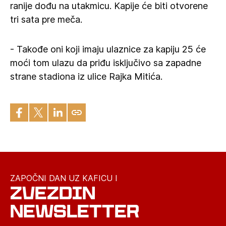
ranije dođu na utakmicu. Kapije će biti otvorene
tri sata pre meča.
- Takođe oni koji imaju ulaznice za kapiju 25 će
moći tom ulazu da priđu isključivo sa zapadne
strane stadiona iz ulice Rajka Mitića.
ZAPOČNI DAN UZ KAFICU I
ZVEZDIN
NEWSLETTER