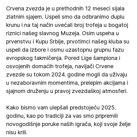
Crvena zvezda je u prethodnih 12 meseci sijala
zlatnim sjajem. Uspeli smo da odbranimo duplu
krunu i na taj način uvećali broj trofeja u bogatoj
riznici našeg slavnog Muzeja. Osim uspeha u
prvenstvu i Kupu Srbije, prvotimci našeg kluba su
uspeli da izbore i osmu uzastopnu grupnu fazu
evropskog takmičenja. Pored Lige šampiona i
osvojenih domaćih trofeja, navijači Crvene
zvezde su tokom 2024. godine mogli da uživaju
u nezaboravnim momentima, prelepim akcijama i
sjajnom druženju u pravoj zvezdaškoj atmosferi.
Kako bismo vam ulepšali predstojeću 2025.
godinu, kao po tradiciji za vas smo pripremili
novogodišnje poruke naših igrača, koji svoje želje
nisu krili.