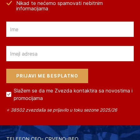
Nikad te nećemo spamovati nebitnim
informacijama
Email
Email
Slažem se da me Zvezda kontaktira sa novostima i
promocijama
⭐ 38502 zvezdaša se prijavilo u toku sezone 2025/26
TELEFON CEO- CRVENO-BEO