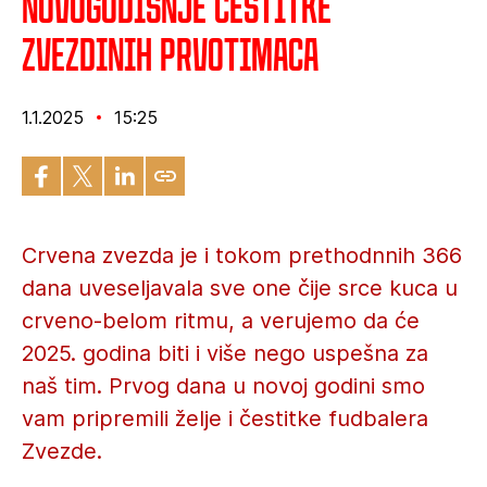
Novogodišnje čestitke
Zvezdinih prvotimaca
1.1.2025
15:25
Crvena zvezda je i tokom prethodnnih 366
dana uveseljavala sve one čije srce kuca u
crveno-belom ritmu, a verujemo da će
2025. godina biti i više nego uspešna za
naš tim. Prvog dana u novoj godini smo
vam pripremili želje i čestitke fudbalera
Zvezde.