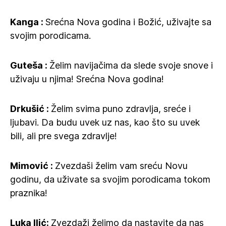
Kanga :
Srećna Nova godina i Božić, uživajte sa
svojim porodicama.
Guteša :
Želim navijačima da slede svoje snove i
uživaju u njima! Srećna Nova godina!
Drkušić :
Želim svima puno zdravlja, sreće i
ljubavi. Da budu uvek uz nas, kao što su uvek
bili, ali pre svega zdravlje!
Mimović :
Zvezdaši želim vam sreću Novu
godinu, da uživate sa svojim porodicama tokom
praznika!
Luka Ilić:
Zvezdaži želimo da nastavite da nas