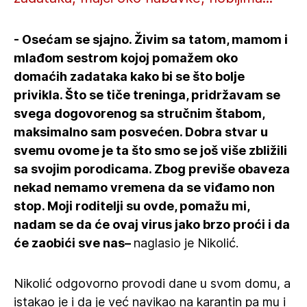
- Osećam se sjajno. Živim sa tatom, mamom i
mlađom sestrom kojoj pomažem oko
domaćih zadataka kako bi se što bolje
privikla. Što se tiče treninga, pridržavam se
svega dogovorenog sa stručnim štabom,
maksimalno sam posvećen. Dobra stvar u
svemu ovome je ta što smo se još više zbližili
sa svojim porodicama. Zbog previše obaveza
nekad nemamo vremena da se viđamo non
stop. Moji roditelji su ovde, pomažu mi,
nadam se da će ovaj virus jako brzo proći i da
će zaobići sve nas–
naglasio je Nikolić.
Nikolić odgovorno provodi dane u svom domu, a
istakao je i da je već navikao na karantin pa mu i