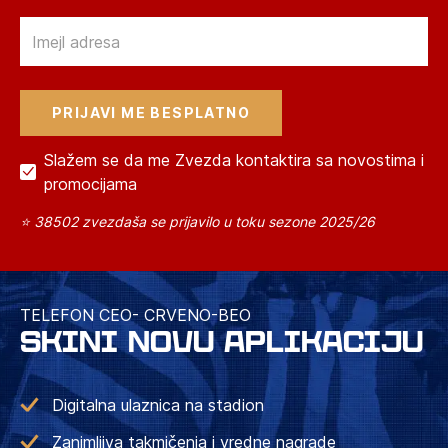
Email
Slažem se da me Zvezda kontaktira sa novostima i
promocijama
⭐ 38502 zvezdaša se prijavilo u toku sezone 2025/26
TELEFON CEO- CRVENO-BEO
SKINI NOVU APLIKACIJU
Digitalna ulaznica na stadion
Zanimljiva takmičenja i vredne nagrade