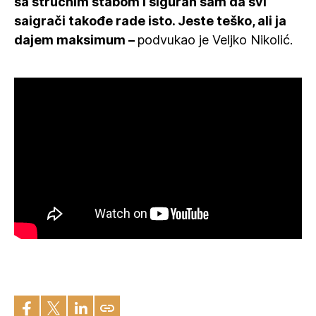
sa stručnim štabom i siguran sam da svi
saigrači takođe rade isto. Jeste teško, ali ja
dajem maksimum –
podvukao je Veljko Nikolić.