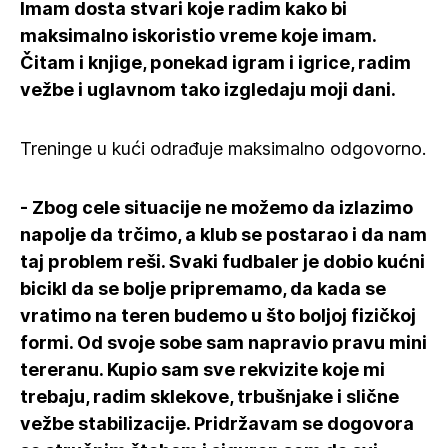
Imam dosta stvari koje radim kako bi
maksimalno iskoristio vreme koje imam.
Čitam i knjige, ponekad igram i igrice, radim
vežbe i uglavnom tako izgledaju moji dani.
Treninge u kući odrađuje maksimalno odgovorno.
- Zbog cele situacije ne možemo da izlazimo
napolje da trčimo, a klub se postarao i da nam
taj problem reši. Svaki fudbaler je dobio kućni
bicikl da se bolje pripremamo, da kada se
vratimo na teren budemo u što boljoj fizičkoj
formi. Od svoje sobe sam napravio pravu mini
tereranu. Kupio sam sve rekvizite koje mi
trebaju, radim sklekove, trbušnjake i slične
vežbe stabilizacije. Pridržavam se dogovora