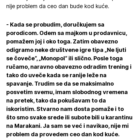
nije problem da ceo dan bude kod kuće.
- Kada se probudim, doručkujem sa
porodicom. Odem sa majkom u prodavnicu,
pomažem joj i oko toga. Zatim obavezno
odigramo neke društvene igre tipa „Ne ljuti
se čoveče“, „Monopol“ ili slično. Posle toga
ručamo, naravno obavezno odradim trening i
tako do uveče kada se ranije leže na
spavanje. Trudim se da se maksimalno
posvetim svemu, imam slobodnog vremena
na pretek, tako da pokušavam to da
iskoristim. Stvarno nam dosta pomaže i to
što smo svake srede ili subote bili u karantinu
na Marakani. Ja sam se već i navikao, nije mi
problem da provedem ceo dan kod kuće.