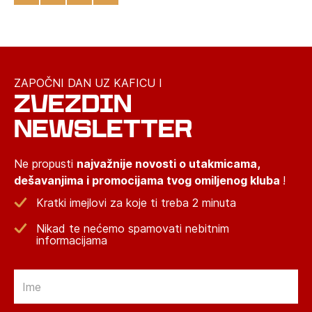
ZAPOČNI DAN UZ KAFICU I
ZVEZDIN
NEWSLETTER
Ne propusti
najvažnije novosti o utakmicama,
dešavanjima i promocijama tvog omiljenog kluba
!
Kratki imejlovi za koje ti treba 2 minuta
Nikad te nećemo spamovati nebitnim
informacijama
Email