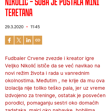
Nikolić – Soba je postala mini
teretana
29.3.2020
11:45
Fudbaler Crvene zvezde i kreator igre
Veljko Nikolić ističe da se već navikao na
novi režim života i rada u vanrednim
okolnostima. Međutim , ne krije da mu ova
izolacija nije toliko teško pala, jer uz vreme
izdvojeno za treninge, ostatak je posvećen
porodici, pomaganju sestri oko domaćih
zadataka, majci oko nabavke, hobijima...