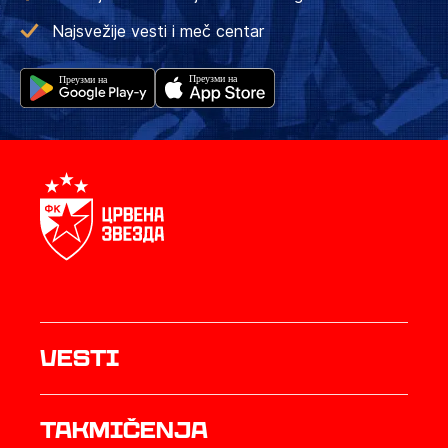
Najsvežije vesti i meč centar
Vesti
Takmičenja