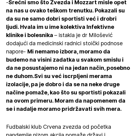
-
Srećni smo što Zvezda i Mozzart misle opet
na nas u ovako teškom trenutku. Pokazali su
da su ne samo dobri sportisti već i drobri
ljudi. Hvala im u ime kolektiva Infektivne
klinike i bolesnika
– istakla je dr Milošević
dodajući da medicinski radnici stoički podnose
napore-
Mi nemamo izbora, moramo da
budemo na visini zadatka u svakom smislu i
da ne posustajemo ni na jedan način, posebno
ne duhom.Svi su već iscrpljeni merama
izolacije, pa je dobro i da se na neke druge
načine pomaže, kao što su sportisti pokazali
na ovom primeru. Moram da napomenem da
se i nadalje moramo pridržavati svih mera.
Fudbalski klub Crvena zvezda od početka
pandemije nizom akcija pomaže državi i