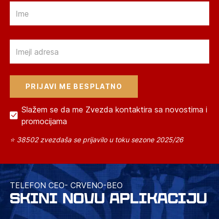
Email
Email
Slažem se da me Zvezda kontaktira sa novostima i
promocijama
⭐ 38502 zvezdaša se prijavilo u toku sezone 2025/26
TELEFON CEO- CRVENO-BEO
SKINI NOVU APLIKACIJU