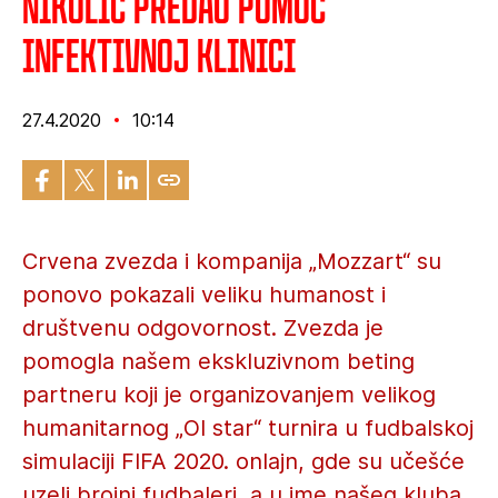
Nikolić predao pomoć
Infektivnoj klinici
27.4.2020
10:14
Crvena zvezda i kompanija „Mozzart“ su
ponovo pokazali veliku humanost i
društvenu odgovornost. Zvezda je
pomogla našem ekskluzivnom beting
partneru koji je organizovanjem velikog
humanitarnog „Ol star“ turnira u fudbalskoj
simulaciji FIFA 2020. onlajn, gde su učešće
uzeli brojni fudbaleri, a u ime našeg kluba