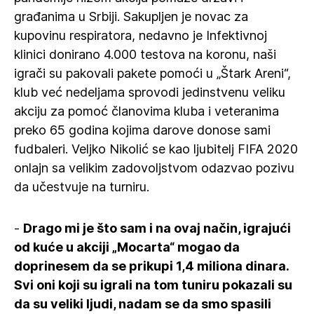
građanima u Srbiji. Sakupljen je novac za
kupovinu respiratora, nedavno je Infektivnoj
klinici donirano 4.000 testova na koronu, naši
igrači su pakovali pakete pomoći u „Štark Areni“,
klub već nedeljama sprovodi jedinstvenu veliku
akciju za pomoć članovima kluba i veteranima
preko 65 godina kojima darove donose sami
fudbaleri. Veljko Nikolić se kao ljubitelj FIFA 2020
onlajn sa velikim zadovoljstvom odazvao pozivu
da učestvuje na turniru.
-
Drago mi je što sam i na ovaj način, igrajući
od kuće u akciji „Mocarta“ mogao da
doprinesem da se prikupi 1,4 miliona dinara.
Svi oni koji su igrali na tom tuniru pokazali su
da su veliki ljudi, nadam se da smo spasili