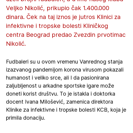
Veljko Nikolić, prikupio čak 1.400.000
dinara. Ček na taj iznos je jutros Klinici za
infektivne i tropske bolesti Kliničkog
centra Beograd predao Zvezdin prvotimac
Nikolić.
Fudbaleri su u ovom vremenu Vanrednog stanja
izazvanog pandemijom korona virusom pokazali
humanost i veliko srce, ali I da pasionirana
zaljubljenost u arkadne sportske igare može
doneti korist društvu. To je istakla i doktorka
docent Ivana Milošević, zamenica direktora
Klinike za infektivne i tropske bolesti KCB, koja je
primila donaciju.