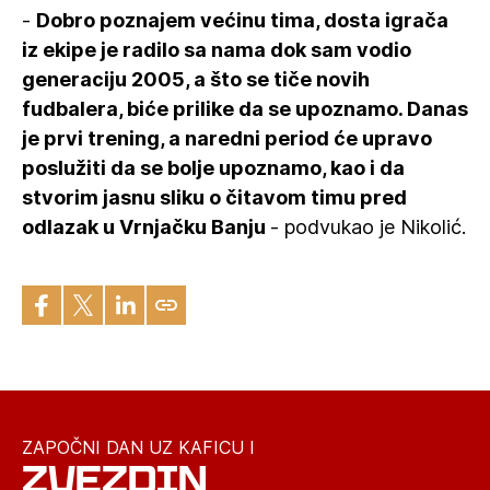
-
Dobro poznajem većinu tima, dosta igrača
iz ekipe je radilo sa nama dok sam vodio
generaciju 2005, a što se tiče novih
fudbalera, biće prilike da se upoznamo. Danas
je prvi trening, a naredni period će upravo
poslužiti da se bolje upoznamo, kao i da
stvorim jasnu sliku o čitavom timu pred
odlazak u Vrnjačku Banju
- podvukao je Nikolić.
ZAPOČNI DAN UZ KAFICU I
ZVEZDIN