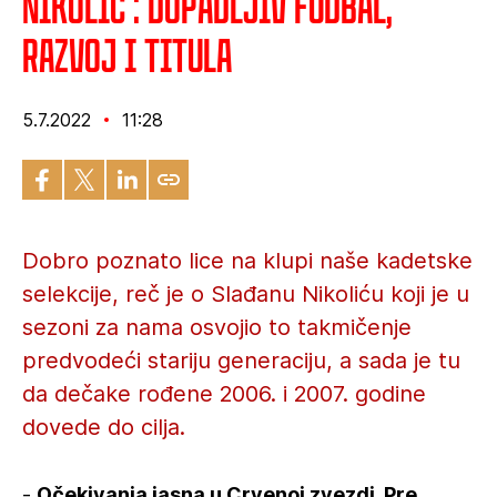
Nikolić : Dopadljiv fudbal,
razvoj i titula
5.7.2022
11:28
Dobro poznato lice na klupi naše kadetske
selekcije, reč je o Slađanu Nikoliću koji je u
sezoni za nama osvojio to takmičenje
predvodeći stariju generaciju, a sada je tu
da dečake rođene 2006. i 2007. godine
dovede do cilja.
-
Očekivanja jasna u Crvenoj zvezdi. Pre