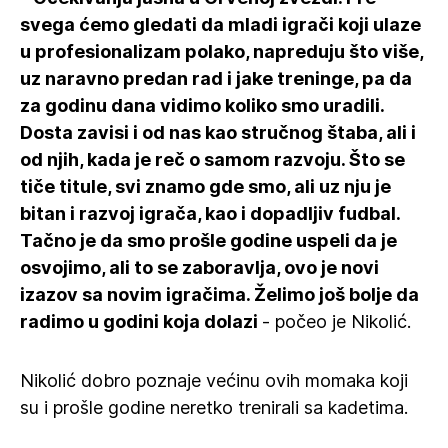
svega ćemo gledati da mladi igrači koji ulaze
u profesionalizam polako, napreduju što više,
uz naravno predan rad i jake treninge, pa da
za godinu dana vidimo koliko smo uradili.
Dosta zavisi i od nas kao stručnog štaba, ali i
od njih, kada je reč o samom razvoju. Što se
tiče titule, svi znamo gde smo, ali uz nju je
bitan i razvoj igrača, kao i dopadljiv fudbal.
Tačno je da smo prošle godine uspeli da je
osvojimo, ali to se zaboravlja, ovo je novi
izazov sa novim igračima. Želimo još bolje da
radimo u godini koja dolazi
- počeo je Nikolić.
Nikolić dobro poznaje većinu ovih momaka koji
su i prošle godine neretko trenirali sa kadetima.