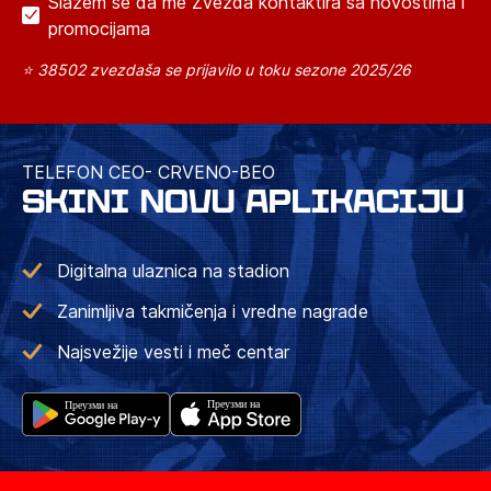
Slažem se da me Zvezda kontaktira sa novostima i
promocijama
⭐ 38502 zvezdaša se prijavilo u toku sezone 2025/26
TELEFON CEO- CRVENO-BEO
SKINI NOVU APLIKACIJU
Digitalna ulaznica na stadion
Zanimljiva takmičenja i vredne nagrade
Najsvežije vesti i meč centar