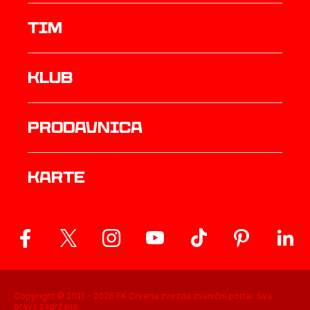
TIM
Klub
prodavnica
Karte
Copyright © 2011 -
2026
FK Crvena zvezda zvanični portal. Sva
prava zadržana.