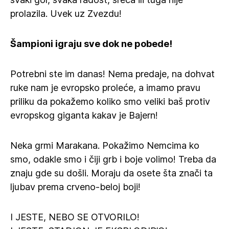
prolazila. Uvek uz Zvezdu!
Šampioni igraju sve dok ne pobede!
Potrebni ste im danas! Nema predaje, na dohvat
ruke nam je evropsko proleće, a imamo pravu
priliku da pokažemo koliko smo veliki baš protiv
evropskog giganta kakav je Bajern!
Neka grmi Marakana. Pokažimo Nemcima ko
smo, odakle smo i čiji grb i boje volimo! Treba da
znaju gde su došli. Moraju da osete šta znači ta
ljubav prema crveno-beloj boji!
I JESTE, NEBO SE OTVORILO!