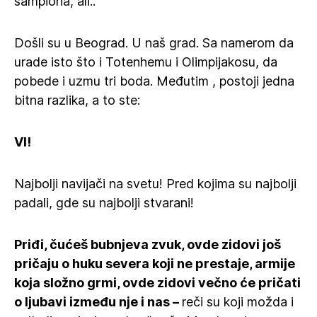
šampiona, ali..
Došli su u Beograd. U naš grad. Sa namerom da
urade isto što i Totenhemu i Olimpijakosu, da
pobede i uzmu tri boda. Međutim , postoji jedna
bitna razlika, a to ste:
VI!
Najbolji navijači na svetu! Pred kojima su najbolji
padali, gde su najbolji stvarani!
Priđi, čućeš bubnjeva zvuk, ovde zidovi još
pričaju o huku severa koji ne prestaje, armije
koja složno grmi, ovde zidovi večno će pričati
o ljubavi između nje i nas –
reči su koji možda i