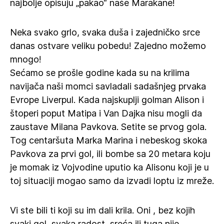
najbolje opisuju „pakao“ naše Marakane!
Neka svako grlo, svaka duša i zajedničko srce
danas ostvare veliku pobedu! Zajedno možemo
mnogo!
Sećamo se prošle godine kada su na krilima
navijača naši momci savladali sadašnjeg prvaka
Evrope Liverpul. Kada najskuplji golman Alison i
štoperi poput Matipa i Van Dajka nisu mogli da
zaustave Milana Pavkova. Setite se prvog gola.
Tog centaršuta Marka Marina i nebeskog skoka
Pavkova za prvi gol, ili bombe sa 20 metara koju
je momak iz Vojvodine uputio ka Alisonu koji je u
toj situaciji mogao samo da izvadi loptu iz mreže.
Vi ste bili ti koji su im dali krila. Oni , bez kojih
svaki gol, svaka radost, sreća ili tuga nije