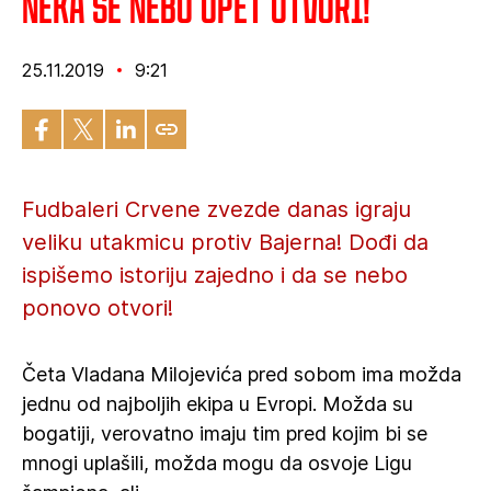
NEKA SE NEBO OPET OTVORI!
25.11.2019
9:21
Fudbaleri Crvene zvezde danas igraju
veliku utakmicu protiv Bajerna! Dođi da
ispišemo istoriju zajedno i da se nebo
ponovo otvori!
Četa Vladana Milojevića pred sobom ima možda
jednu od najboljih ekipa u Evropi. Možda su
bogatiji, verovatno imaju tim pred kojim bi se
mnogi uplašili, možda mogu da osvoje Ligu