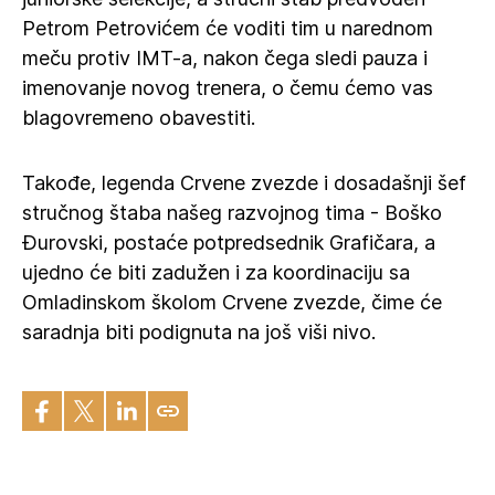
Petrom Petrovićem će voditi tim u narednom
meču protiv IMT-a, nakon čega sledi pauza i
imenovanje novog trenera, o čemu ćemo vas
blagovremeno obavestiti.
Takođe, legenda Crvene zvezde i dosadašnji šef
stručnog štaba našeg razvojnog tima - Boško
Đurovski, postaće potpredsednik Grafičara, a
ujedno će biti zadužen i za koordinaciju sa
Omladinskom školom Crvene zvezde, čime će
saradnja biti podignuta na još viši nivo.