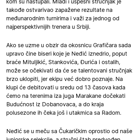
kom su nastupali. Mladi i uspešni stručnjak je
takođe ostvarivao zapažene rezultate na
međunarodnim turnirima i važi za jednog od
najperspektivnijih trenera u Srbiji.
Ako se uzme u obzir da okosnicu Grafičara sada
upravo čine biseri koje je Neđić iznedrio, poput
braće Mituljikić, Stankovića, Đurića i ostalih,
može se očekivati da će se talentovani stručnjak
brzo uklopiti, jer ekipu već dobro poznaje. Na
klupi će debitovati u sredu od 13 časova kada
ćemo na terenima iza juga Marakane dočekati
Budućnost iz Dobanovaca, a do kraja
polusezone ih čeka još i utakmica sa Radom.
Neđić se u meču sa Čukaričkim oprostio od naše
juniorske selekcije, a stručni štab predvođen