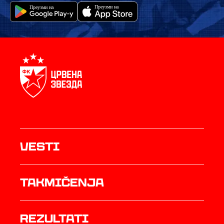
Vesti
Takmičenja
rezultati