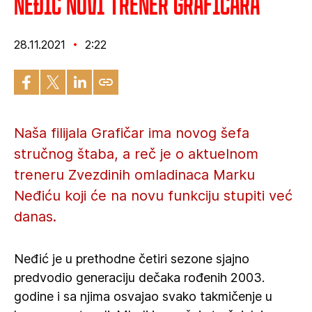
Neđić novi trener Grafičara
28.11.2021
2:22
Naša filijala Grafičar ima novog šefa
stručnog štaba, a reč je o aktuelnom
treneru Zvezdinih omladinaca Marku
Neđiću koji će na novu funkciju stupiti već
danas.
Neđić je u prethodne četiri sezone sjajno
predvodio generaciju dečaka rođenih 2003.
godine i sa njima osvajao svako takmičenje u