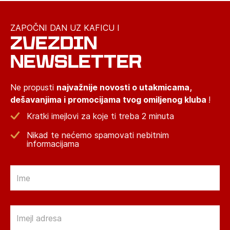
ZAPOČNI DAN UZ KAFICU I
ZVEZDIN
NEWSLETTER
Ne propusti
najvažnije novosti o utakmicama,
dešavanjima i promocijama tvog omiljenog kluba
!
Kratki imejlovi za koje ti treba 2 minuta
Nikad te nećemo spamovati nebitnim
informacijama
Email
Email