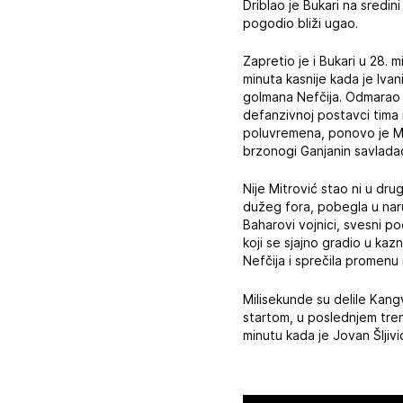
Driblao je Bukari na sredi
pogodio bliži ugao.
Zapretio je i Bukari u 28. 
minuta kasnije kada je Iva
golmana Nefčija. Odmarao 
defanzivnoj postavci tima i
poluvremena, ponovo je Mi
brzonogi Ganjanin savladao
Nije Mitrović stao ni u dr
dužeg fora, pobegla u nar
Baharovi vojnici, svesni po
koji se sjajno gradio u ka
Nefčija i sprečila promenu 
Milisekunde su delile Kang
startom, u poslednjem tren
minutu kada je Jovan Šljiv