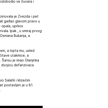
 oslobodio se čuvara i
mbinovala je Zvezda i pet
 ali gađao glavom pravo u
e opala, uprkos
vala. Ipak , u smiraj prvog
 Osmana Bukarija, a
ćem, a lopta mu, usled
itave utakmice, a
. Šansu je imao Olanjinka
la dvojicu defanzivaca
o Salahli i klizećim
t postavljen je u 81.
.