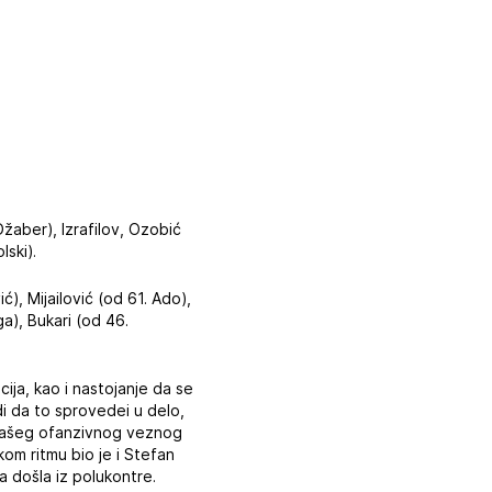
 Džaber), Izrafilov, Ozobić
lski).
ć), Mijailović (od 61. Ado),
ga), Bukari (od 46.
ija, kao i nastojanje da se
di da to sprovedei u delo,
a našeg ofanzivnog veznog
om ritmu bio je i Stefan
a došla iz polukontre.