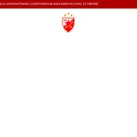
EJ
ČLANARINA
FONDACIJA
PARTNERI
KARIJERA
KAMPOVI
KLINIKA ZA TRENERE
ISTORIJA