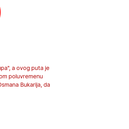
)
upa", a ovog puta je
rvom poluvremenu
 Osmana Bukarija, da