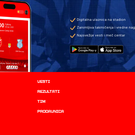
Digitalna ulaznica na stadion
Zanimljiva takmičenja i vredne na
Najsvežije vesti i meč centar
Vesti
rezultati
TIM
prodavnica