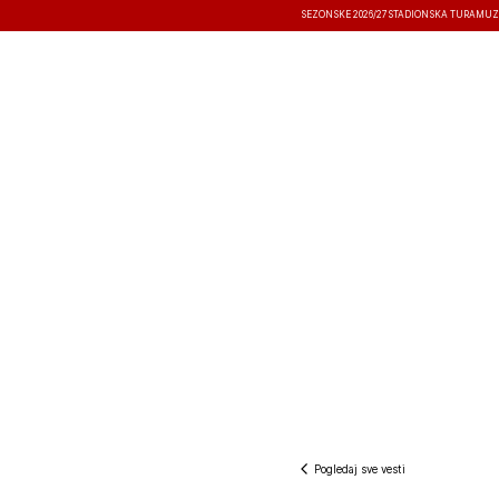
SEZONSKE 2026/27
STADIONSKA TURA
MUZ
VESTI
TAKMIČENJA
REZULTATI
Pogledaj sve vesti