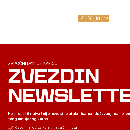
ZAPOČNI DAN UZ KAFICU I
ZVEZDIN
NEWSLETT
Ne propusti
najvažnije novosti o utakmicama, dešavanjima i pr
tvog omiljenog kluba
!
Kratki imejlovi za koje ti treba 2 minuta