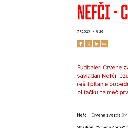
Nefči - 
7.7.2023
8:26
Fudbaleri Crvene zve
savladan Nefči rez
rešili pitanje pobe
bi tačku na meč prv
Nefči - Crvena zvezda 0:4 
Stadion :
"Smena Arena", S