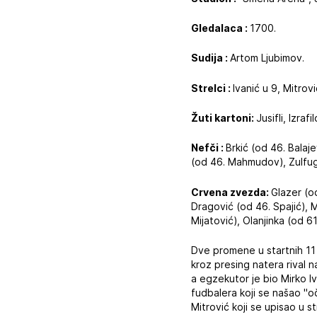
Gledalaca :
1700.
Sudija :
Artom Ljubimov.
Strelci :
Ivanić u 9, Mitrovi
Žuti kartoni:
Jusifli, Izra
Nefči :
Brkić (od 46. Balaje
(od 46. Mahmudov), Zulfuga
Crvena zvezda:
Glazer (od
Dragović (od 46. Spajić), M
Mijatović), Olanjinka (od 61.
Dve promene u startnih 11 
kroz presing natera rival 
a egzekutor je bio Mirko 
fudbalera koji se našao "o
Mitrović koji se upisao u 