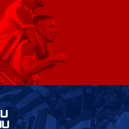
VU
JU