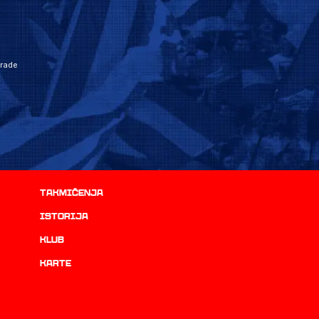
grade
Takmičenja
istorija
Klub
Karte