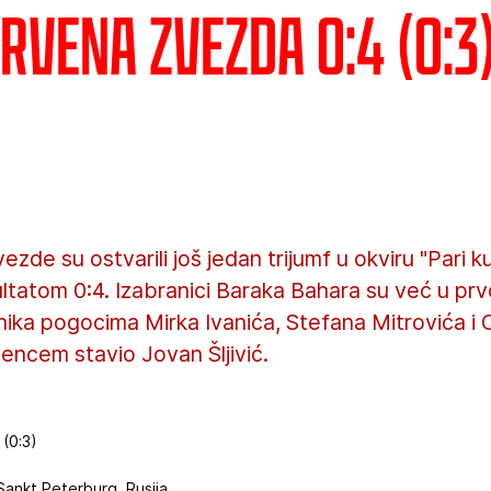
Crvena zvezda 0:4 (0:3
zde su ostvarili još jedan trijumf u okviru "Pari k
ultatom 0:4. Izabranici Baraka Bahara su već u p
dnika pogocima Mirka Ivanića, Stefana Mitrovića i
encem stavio Jovan Šljivić.
(0:3)
ankt Peterburg, Rusija.