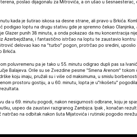
ni terena, poslao dijagonalu za Mitrovića, a on ušao u šesnaesterac,
minutu kada je šutirao iskosa sa desne strane, ali pravo u Brkića. Ko
nić podigao loptu na drugu stativu gde je spremno čekao Olanjinka,
je Glazer punih 38 minuta, a onda pokazao da mu koncentracija nij
z Azerbejdžana, i fantastično istrčao na loptu te zaustavio kontru ri
trović delovao kao na "turbo" pogon, protrčao po sredini, uposlio
 Brkića.
ugom poluvremenu pa je tako u 55. minutu odigrao dupli pas sa Ivani
učje Balajeva. Orile su se Zvezdine pesme "Smena Arenom" tokom č
drške koju imaju, pružali su i više od maksimuma, u smislu borbenosti
znenom prostoru gostiju, a u 60. minutu, lopta je u"rikošetu" pogodi
rezultata.
vu da u 69. minutu pogodi, nakon nesigurnosti odbrane, koju je spasi
utku, uspeo da zaustavi razigranog Zambijca. Ipak , konačan rezulta
ić natrčao na odbitak nakon šuta Mijatovića i rutinski pogodio mrežu