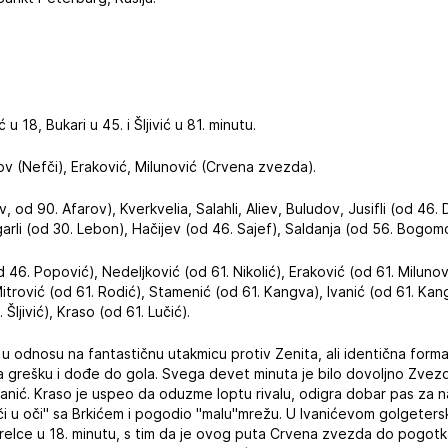
ć u 18, Bukari u 45. i Šljivić u 81. minutu.
filov (Nefči), Eraković, Milunović (Crvena zvezda).
v, od 90. Afarov), Kverkvelia, Salahli, Aliev, Buludov, Jusifli (od 46.
rli (od 30. Lebon), Hačijev (od 46. Sajef), Saldanja (od 56. Bogomo
 46. Popović), Nedeljković (od 61. Nikolić), Eraković (od 61. Milunovi
itrović (od 61. Rodić), Stamenić (od 61. Kangva), Ivanić (od 61. Kan
 Šljivić), Kraso (od 61. Lučić).
u odnosu na fantastičnu utakmicu protiv Zenita, ali identična formac
na grešku i dođe do gola. Svega devet minuta je bilo dovoljno Zvez
Ivanić. Kraso je uspeo da oduzme loptu rivalu, odigra dobar pas z
či u oči" sa Brkićem i pogodio "malu"mrežu. U Ivanićevom golgetersk
strelce u 18. minutu, s tim da je ovog puta Crvena zvezda do pogotk