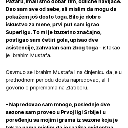
Pazaru, imali smo dobar tim, odlične navijače.
Dao sam sve od sebe, ali mislim da mogu da
pokažem još dosto toga. Bilo je dobro
iskustvo za mene, prvi put sam igrao
Superligu. To mi je izuzetno značajno,
postigao sam četiri gola, upisao dve
asistencije, zahvalan sam zbog toga
- istakao
je Ibrahim Mustafa.
Osvrnuo se Ibrahim Mustafa i na činjenicu da je u
prethodnom periodu dosta napredovao, ali i
govorio o pripremama na Zlatiboru.
- Napredovao sam mnogo, poslednje dve
sezone sam proveo u Prvoj ligi Srbije i u
poređenju sa mojim igrama iz sezone koja je
tek za nama mislim da je razlika evidentna.