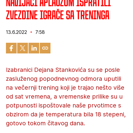
Navijači aplauzom ispratili
Zvezdine igrače sa treninga
13.6.2022
7:58
Izabranici Dejana Stankovića su se posle
zasluženog popodnevnog odmora uputili
na večernji trening koji je trajao nešto više
od sat vremena, a vremenske prilike su u
potpunosti ispoštovale naše prvotimce s
obzirom da je temperatura bila 18 stepeni,
gotovo tokom čitavog dana.