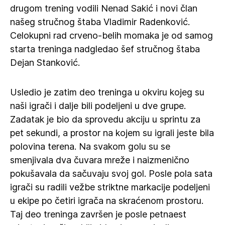
drugom trening vodili Nenad Sakić i novi član
našeg stručnog štaba Vladimir Radenković.
Celokupni rad crveno-belih momaka je od samog
starta treninga nadgledao šef stručnog štaba
Dejan Stanković.
Usledio je zatim deo treninga u okviru kojeg su
naši igrači i dalje bili podeljeni u dve grupe.
Zadatak je bio da sprovedu akciju u sprintu za
pet sekundi, a prostor na kojem su igrali jeste bila
polovina terena. Na svakom golu su se
smenjivala dva čuvara mreže i naizmenično
pokušavala da sačuvaju svoj gol. Posle pola sata
igrači su radili vežbe striktne markacije podeljeni
u ekipe po četiri igrača na skraćenom prostoru.
Taj deo treninga završen je posle petnaest