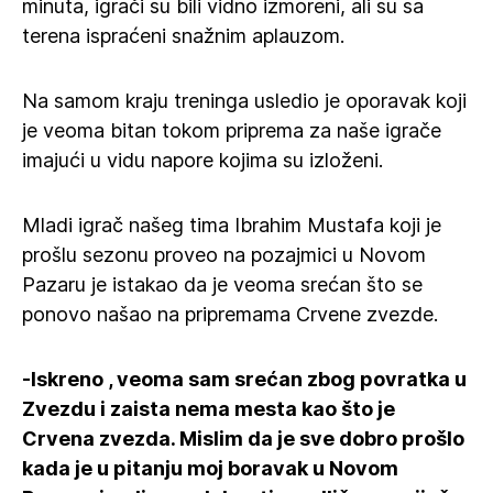
minuta, igrači su bili vidno izmoreni, ali su sa
terena ispraćeni snažnim aplauzom.
Na samom kraju treninga usledio je oporavak koji
je veoma bitan tokom priprema za naše igrače
imajući u vidu napore kojima su izloženi.
Mladi igrač našeg tima Ibrahim Mustafa koji je
prošlu sezonu proveo na pozajmici u Novom
Pazaru je istakao da je veoma srećan što se
ponovo našao na pripremama Crvene zvezde.
-Iskreno , veoma sam srećan zbog povratka u
Zvezdu i zaista nema mesta kao što je
Crvena zvezda. Mislim da je sve dobro prošlo
kada je u pitanju moj boravak u Novom