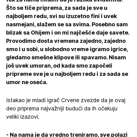
Što se tiče priprema, za sada je sve u
najboljem redu, svi su izuzetno fini i uvek
nasmejani, slažem se sa svima. Posebno sam
blizak sa Ohijem i on mi najčešće daje savete.
Provodimo dosta vremena zajedno, zajedno
smo i u sobi, u slobodno vreme igramo igrice,
gledamo smešne klipove ili spavamo. Nisam
još uvek umoran, od kada smo započeli
pripreme sve je u najboljem redu i za sada se
umor ne oseća.
Istakao je mladi igrač Crvene zvezde da je ovaj
deo priprema najvažniji budući da ih očekuju
veliki izazovi.
- Na nama je da vredno treniramo, sve polazi