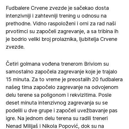
Fudbalere Crvene zvezde je sačekao dosta
intenzivniji i zahtevniji trening u odnosu na
prethodne. Vidno raspoloženi i orni za rad naši
prvotimci su započeli zagrevanje, a sa tribina ih
je bodrio veliki broj prolaznika, ljubitelja Crvene
zvezde.
Četiri golmana vođena trenerom Briviom su
samostalno započela zagrevanje koje je trajalo
15 minuta. Za to vreme je preostalih 20 fudbalera
našeg tima započelo zagrevanje na odvojenom
delu terene sa poligonom i rekvizitima. Posle
deset minuta intenzivnog zagrevanja su se
podelili u dve grupe i započeli uvežbavanje pas
igre. Na jednom delu terena su radili treneri
Nenad Milijaš i Nikola Popović, dok su na