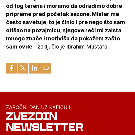
od tog terena i moramo da odradimo dobre
pripreme pred početak sezone. Mister me
često savetuje, to je činio i pre nego što sam
otišao na pozajmicu, njegove reči mi zaista
mnogo znače i motivišu da pokažem zašto
sam ovde
- zaključio je Ibrahim Mustafa.
ZAPOČNI DAN UZ KAFICU I
ZVEZDIN
NEWSLETTER