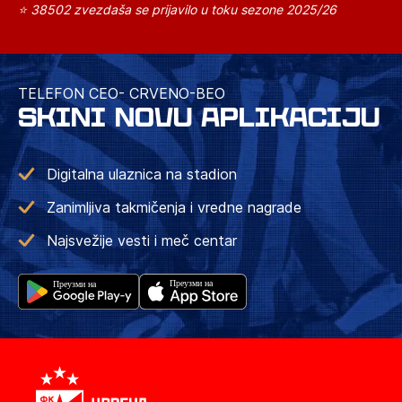
⭐ 38502 zvezdaša se prijavilo u toku sezone 2025/26
TELEFON CEO- CRVENO-BEO
SKINI NOVU APLIKACIJU
Digitalna ulaznica na stadion
Zanimljiva takmičenja i vredne nagrade
Najsvežije vesti i meč centar