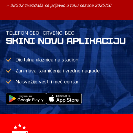
⭐ 38502 zvezdaša se prijavilo u toku sezone 2025/26
TELEFON CEO- CRVENO-BEO
SKINI NOVU APLIKACIJU
Digitalna ulaznica na stadion
Zanimljiva takmičenja i vredne nagrade
Najsvežije vesti i meč centar