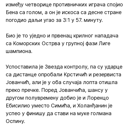
између четворице противничких играча спојио
Бена са голом, а он је искоса са десне стране
погодио даљи угао за 3:1 у 57. минуту.
Био је то уједно и првенац крилног нападача
са Коморских Острва у групној фази Лиге
шампиона.
Успоставила је Звезда контролу, па су ударце
са дистанце опробали Крстичић и резервиста
Јованчић, али је у оба случаја лопта отишла
преко пречке. Поред Јованчића, шансу у
другом полувремену добио је и Лоренцо
Ебисилио уместо Симића, и Холанђанин је
успео у финишу да стави на муке голмана
Оспину.