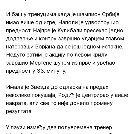
И баш у тренуцима када је шампион Србије
имао више од игре, Наполи је удвостручио
предност. Најпре је Кулибали пресекао једно
додавање и контру завршио ударцем главом
натеравши Борјана да се још једном истакне.
Недуго затим је акцију по левом крилу
завршио Мертенс шутем из прве и увећао
предност у 33. минуту.
Имала је Звезда до одласка на предах
неколико покушаја, Родић је центрирао у више
наврата, али све то није донело промену
резултата.
У паузи између два полувремена тренер