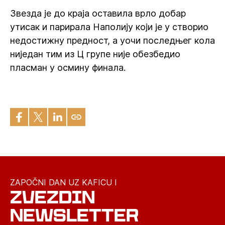
Звезда је до краја оставила врло добар
утисак и парирала Наполију који је у створио
недостижну предност, а уочи последњег кола
ниједан тим из Ц групе није обезбедио
пласман у осмину финала.
ZAPOČNI DAN UZ KAFICU I
ZVEZDIN
NEWSLETTER