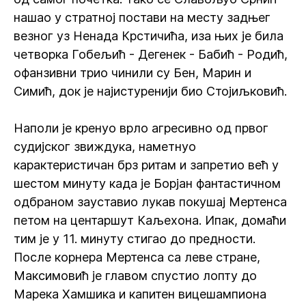
нашао у стратној постави на месту задњег
везног уз Ненада Крстичића, иза њих је била
четворка Гобељић - Дегенек - Бабић - Родић,
офанзивни трио чинили су Бен, Марин и
Симић, док је најистуренији био Стојиљковић.
Наполи је кренуо врло агресивно од првог
судијског звиждука, наметнуо
карактеристичан брз ритам и запретио већ у
шестом минуту када је Борјан фантастичном
одбраном зауставио лукав покушај Мертенса
петом на центаршут Каљехона. Ипак, домаћи
тим је у 11. минуту стигао до предности.
После корнера Мертенса са леве стране,
Максимовић је главом спустио лопту до
Марека Хамшика и капитен вицешампиона