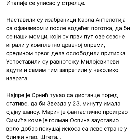
Италије се уписао у стрелце.
Наставили су изабраници Карла Анћелотија
са офанзивом и после водећег поготка, да би
се наши момци, који су први пут ове сезоне
играли у комплетно црвеној опреми,
средином првог дела ослободили притиска.
Успоставили су равнотежу Милојевићеви
адути и самим тим запретили у неколико
наврата.
Најпре је Срнић тукао са дистанце поред
стативе, да би Звезда у 23. минуту имала
сјајну шансу. Марин је фантастично проиграо
Симића коме је голман Оспина зауставио
врло добар покушај искоса са леве стране у
ближи угао. Штета...