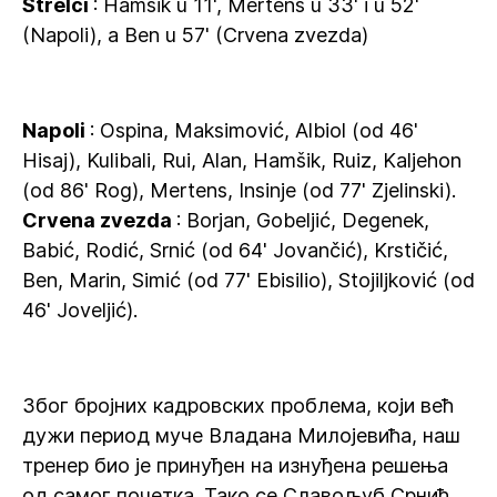
Strelci
: Hamšik u 11', Mertens u 33' i u 52'
(Napoli), a Ben u 57' (Crvena zvezda)
Napoli
: Ospina, Maksimović, Albiol (od 46'
Hisaj), Kulibali, Rui, Alan, Hamšik, Ruiz, Kaljehon
(od 86' Rog), Mertens, Insinje (od 77' Zjelinski).
Crvena zvezda
: Borjan, Gobeljić, Degenek,
Babić, Rodić, Srnić (od 64' Jovančić), Krstičić,
Ben, Marin, Simić (od 77' Ebisilio), Stojiljković (od
46' Joveljić).
Због бројних кадровских проблема, који већ
дужи период муче Владана Милојевића, наш
тренер био је принуђен на изнуђена решења
од самог почетка. Тако се Славољуб Срнић