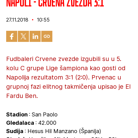
Napoli - Crvena zvezda 3:1
27.11.2018
10:55
Fudbaleri Crvene zvezde izgubili su u 5.
kolu C grupe Lige šampiona kao gosti od
Napolija rezultatom 3:1 (2:0). Prvenac u
grupnoj fazi elitnog takmičenja upisao je El
Fardu Ben.
Stadion
: San Paolo
Gledalaca
: 42.000
Sudija
: Hesus Hil Manzano (Španija)