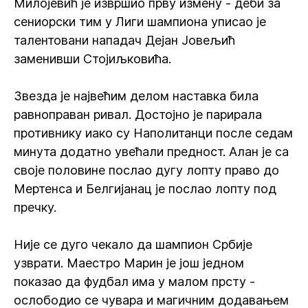
Милојевић је извршио прву измену - деби за
сениорски тим у Лиги шампиона уписао је
талентовани нападач Дејан Јовељић
заменивши Стојиљковића.
Звезда је највећим делом наставка била
равноправан ривал. Достојно је парирала
противнику иако су Наполитанци после седам
минута додатно увећали предност. Алан је са
своје половине послао дугу лопту право до
Мертенса и Белгијанац је послао лопту под
пречку.
Није се дуго чекало да шампион Србије
узврати. Маестро Марин је још једном
показао да фудбал има у малом прсту -
ослободио се чувара и магичним додавањем