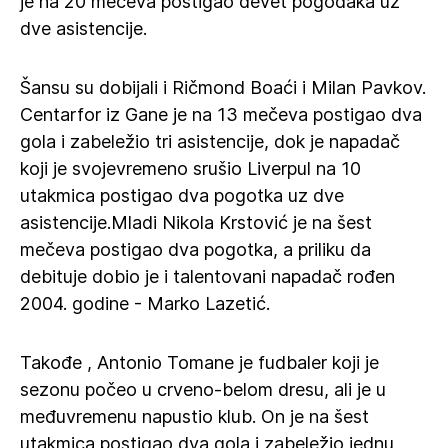
je na 20 mečeva postigao devet pogodaka uz
dve asistencije.
Šansu su dobijali i Ričmond Boaći i Milan Pavkov.
Centarfor iz Gane je na 13 mečeva postigao dva
gola i zabeležio tri asistencije, dok je napadač
koji je svojevremeno srušio Liverpul na 10
utakmica postigao dva pogotka uz dve
asistencije.Mladi Nikola Krstović je na šest
mečeva postigao dva pogotka, a priliku da
debituje dobio je i talentovani napadač rođen
2004. godine - Marko Lazetić.
Takođe , Antonio Tomane je fudbaler koji je
sezonu počeo u crveno-belom dresu, ali je u
međuvremenu napustio klub. On je na šest
utakmica postigao dva gola i zabeležio jednu