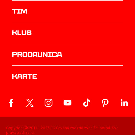
TIM
Klub
prodavnica
Karte
Copyright © 2011 -
2026
FK Crvena zvezda zvanični portal. Sva
prava zadržana.