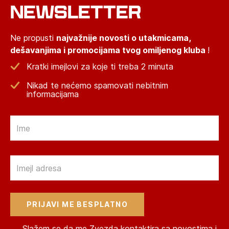
NEWSLETTER
Ne propusti
najvažnije novosti o utakmicama,
dešavanjima i promocijama tvog omiljenog kluba
!
Kratki imejlovi za koje ti treba 2 minuta
Nikad te nećemo spamovati nebitnim
informacijama
Email
Email
Slažem se da me Zvezda kontaktira sa novostima i