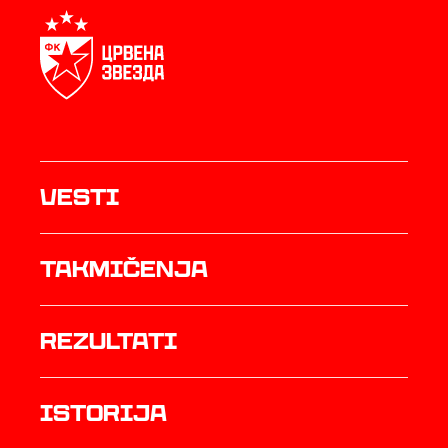
Vesti
Takmičenja
rezultati
istorija