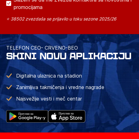
promocijama
⭐ 38502 zvezdaša se prijavilo u toku sezone 2025/26
TELEFON CEO- CRVENO-BEO
SKINI NOVU APLIKACIJU
Digitalna ulaznica na stadion
Zanimljiva takmičenja i vredne nagrade
Najsvežije vesti i meč centar