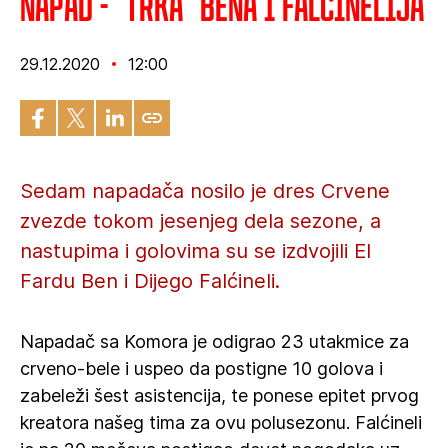
Napad - "Trka" Bena i Falćinelija
29.12.2020
12:00
Sedam napadača nosilo je dres Crvene
zvezde tokom jesenjeg dela sezone, a
nastupima i golovima su se izdvojili El
Fardu Ben i Dijego Falćineli.
Napadač sa Komora je odigrao 23 utakmice za
crveno-bele i uspeo da postigne 10 golova i
zabeleži šest asistencija, te ponese epitet prvog
kreatora našeg tima za ovu polusezonu. Falćineli