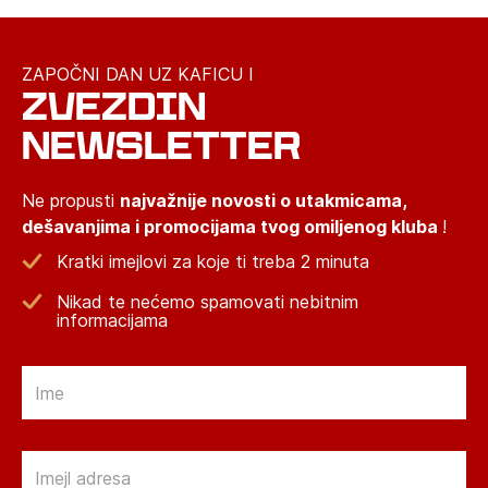
ZAPOČNI DAN UZ KAFICU I
ZVEZDIN
NEWSLETTER
Ne propusti
najvažnije novosti o utakmicama,
dešavanjima i promocijama tvog omiljenog kluba
!
Kratki imejlovi za koje ti treba 2 minuta
Nikad te nećemo spamovati nebitnim
informacijama
Email
Email