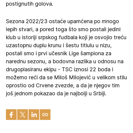
postignutih golova.
Sezona 2022/23 ostaće upamćena po mnogo
lepih stvari, a pored toga što smo postali jedini
klub u istoriji srpskog fudbala koji je osvojio treću
uzastopnu duplu krunu i šestu titiulu u nizu,
postali smo i prvi učesnik Lige šampiona za
narednu sezonu, a bodovna razlika u odnosu na
drugoplasiranu ekipu - TSC iznosi 22 boda i
možemo reći da se Miloš Milojević u velikom stilu
oprostio od Crvene zvezde, a da je njegov tim
još jednom pokazao da je najbolji u Srbiji.