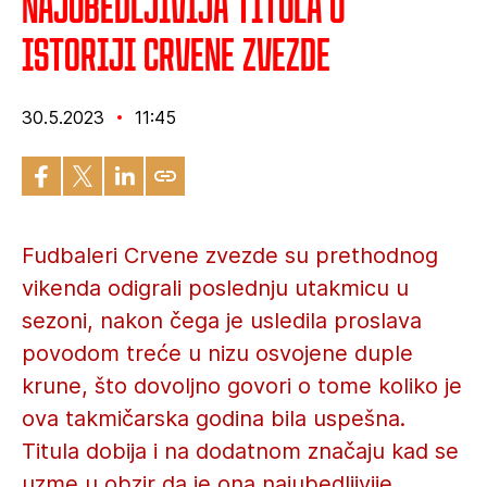
Najubedljivija titula u
istoriji Crvene zvezde
30.5.2023
11:45
Fudbaleri Crvene zvezde su prethodnog
vikenda odigrali poslednju utakmicu u
sezoni, nakon čega je usledila proslava
povodom treće u nizu osvojene duple
krune, što dovoljno govori o tome koliko je
ova takmičarska godina bila uspešna.
Titula dobija i na dodatnom značaju kad se
uzme u obzir da je ona najubedljivije