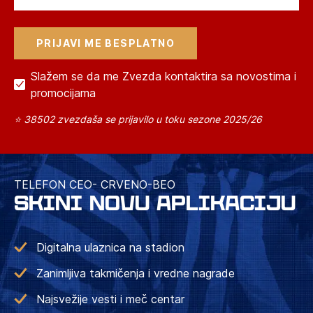
Slažem se da me Zvezda kontaktira sa novostima i
promocijama
⭐ 38502 zvezdaša se prijavilo u toku sezone 2025/26
TELEFON CEO- CRVENO-BEO
SKINI NOVU APLIKACIJU
Digitalna ulaznica na stadion
Zanimljiva takmičenja i vredne nagrade
Najsvežije vesti i meč centar