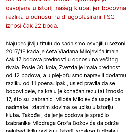
osvojena u istoriji našeg kluba, jer bodovna
razlika u odnosu na drugoplasirani TSC
iznosi čak 22 boda.
Najubedljiviju titulu do sada smo osvojili u sezoni
2017/18 kada je četa Vladana Milojevića imala
čak 17 bodova prednosti u odnosu na večitog
rivala. Posle 30. kola, Zvezda je imala prednost
od 12 bodova, a u plej-ofu smo napravili dodatnu
razliku od 11 poena. Ipak , usled pravila da se
bodovi dele, na kraju je konačan rezultat iznosio
17, što su izabranici Miloša Milojevića uspeli da
nadmaše i zlatnim slovima se upišu u istoriju
kluba. Takođe , deljenje bodova je sprečilo
izabranike Miodraga Grofa Božovića da održe
najubedljiviju razliku u istoriji srpskog fudbala u