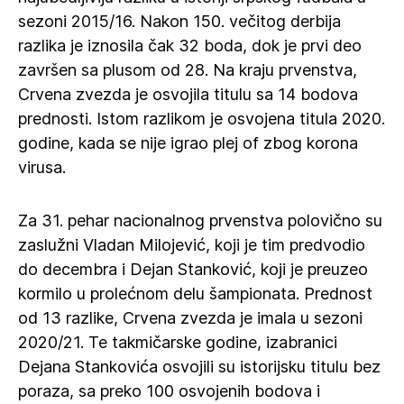
sezoni 2015/16. Nakon 150. večitog derbija
razlika je iznosila čak 32 boda, dok je prvi deo
završen sa plusom od 28. Na kraju prvenstva,
Crvena zvezda je osvojila titulu sa 14 bodova
prednosti. Istom razlikom je osvojena titula 2020.
godine, kada se nije igrao plej of zbog korona
virusa.
Za 31. pehar nacionalnog prvenstva polovično su
zaslužni Vladan Milojević, koji je tim predvodio
do decembra i Dejan Stanković, koji je preuzeo
kormilo u prolećnom delu šampionata. Prednost
od 13 razlike, Crvena zvezda je imala u sezoni
2020/21. Te takmičarske godine, izabranici
Dejana Stankovića osvojili su istorijsku titulu bez
poraza, sa preko 100 osvojenih bodova i