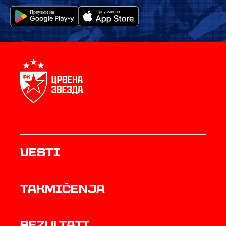
Vesti
Takmičenja
rezultati