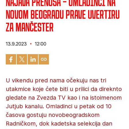
Najava prenosa – Omladinci na
Novom Beogradu prave uvertiru
za Mančester
13.9.2023
12:00
U vikendu pred nama očekuju nas tri
utakmice koje ćete biti u prilici da direknto
gledate na Zvezda TV kao i na istoimenom
Jutjub kanalu. Omladinci u petak od 10
časova gostuju novobeogradskom
Radničkom, dok kadetska selekcija dan