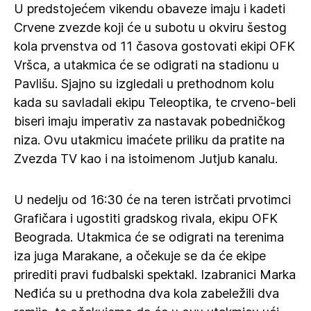
U predstojećem vikendu obaveze imaju i kadeti
Crvene zvezde koji će u subotu u okviru šestog
kola prvenstva od 11 časova gostovati ekipi OFK
Vršca, a utakmica će se odigrati na stadionu u
Pavlišu. Sjajno su izgledali u prethodnom kolu
kada su savladali ekipu Teleoptika, te crveno-beli
biseri imaju imperativ za nastavak pobedničkog
niza. Ovu utakmicu imaćete priliku da pratite na
Zvezda TV kao i na istoimenom Jutjub kanalu.
U nedelju od 16:30 će na teren istrčati prvotimci
Grafičara i ugostiti gradskog rivala, ekipu OFK
Beograda. Utakmica će se odigrati na terenima
iza juga Marakane, a očekuje se da će ekipe
prirediti pravi fudbalski spektakl. Izabranici Marka
Neđića su u prethodna dva kola zabeležili dva