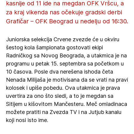
kasnije od 11 ide na megdan OFK Vršcu, a
za kraj vikenda nas očekuje gradski derbi
Grafičar – OFK Beograd u nedelju od 16:30.
Juniorska selekcija Crvene zvezde će u okviru
šestog kola šampionata gostovati ekipi
Radničkog sa Novog Beograda, a utakmica je na
programu u petak 15. septembra sa početkom u
10 časova. Posle dva nerešena ishoda četa
Nenada Milijaša je motivisana da se vrati na pravi
kolosek i upiše pobedu. Ova utakmica je prava
uvertira za ono što sledi, a to je megdan sa
Sitijem u kišovitom Mančesteru. Meč omladinaca
možete pratiti na Zvezda TV i na Jutjub kanalu
koji nosi isto ime.