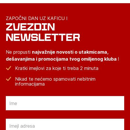
ZAPOČNI DAN UZ KAFICU I
ZVEZDIN
NEWSLETTER
Ne propusti
najvažnije novosti o utakmicama,
dešavanjima i promocijama tvog omiljenog kluba
!
Kratki imejlovi za koje ti treba 2 minuta
Nikad te nećemo spamovati nebitnim
informacijama
Email
Email