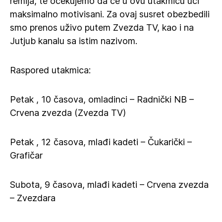
remija, te očekujemo da će u ovu utakmicu ući
maksimalno motivisani. Za ovaj susret obezbedili
smo prenos uživo putem Zvezda TV, kao i na
Jutjub kanalu sa istim nazivom.
Raspored utakmica:
Petak , 10 časova, omladinci – Radnički NB –
Crvena zvezda (Zvezda TV)
Petak , 12 časova, mlađi kadeti – Čukarički –
Grafičar
Subota, 9 časova, mlađi kadeti – Crvena zvezda
– Zvezdara