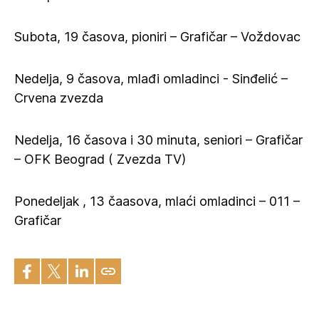
Subota, 19 časova, pioniri – Grafičar – Voždovac
Nedelja, 9 časova, mlađi omladinci - Sinđelić –
Crvena zvezda
Nedelja, 16 časova i 30 minuta, seniori – Grafičar
– OFK Beograd ( Zvezda TV)
Ponedeljak , 13 čaasova, mlaći omladinci – 011 –
Grafičar