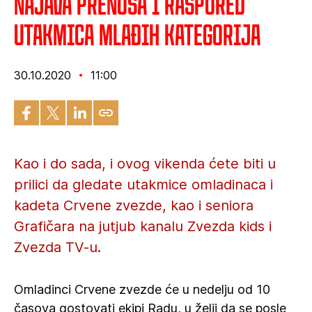
Najava prenosa i raspored
utakmica mlađih kategorija
30.10.2020
11:00
Kao i do sada, i ovog vikenda ćete biti u
prilici da gledate utakmice omladinaca i
kadeta Crvene zvezde, kao i seniora
Grafičara na jutjub kanalu Zvezda kids i
Zvezda TV-u.
Omladinci Crvene zvezde će u nedelju od 10
časova gostovati ekipi Radu, u želji da se posle