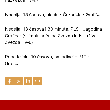
naZvezda TV-u)
Nedelja, 13 časova, pioniri - Čukarički - Grafičar
Nedelja, 13 časova i 30 minuta, PLS - Jagodina -
Grafičar (snimak meča na Zvezda kids i uživo
Zvezda TV-u)
Ponedeljak , 10 časova, omladinci - IMT -
Grafičar