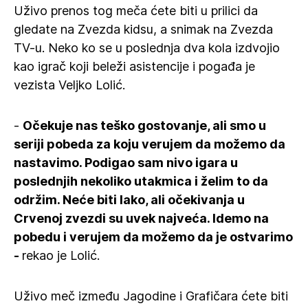
Uživo prenos tog meča ćete biti u prilici da
gledate na Zvezda kidsu, a snimak na Zvezda
TV-u. Neko ko se u poslednja dva kola izdvojio
kao igrač koji beleži asistencije i pogađa je
vezista Veljko Lolić.
-
Očekuje nas teško gostovanje, ali smo u
seriji pobeda za koju verujem da možemo da
nastavimo. Podigao sam nivo igara u
poslednjih nekoliko utakmica i želim to da
održim. Neće biti lako, ali očekivanja u
Crvenoj zvezdi su uvek najveća. Idemo na
pobedu i verujem da možemo da je ostvarimo
-
rekao je Lolić.
Uživo meč između Jagodine i Grafičara ćete biti