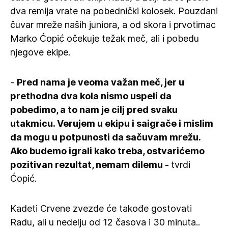
dva remija vrate na pobednički kolosek. Pouzdani
čuvar mreže naših juniora, a od skora i prvotimac
Marko Ćopić očekuje težak meč, ali i pobedu
njegove ekipe.
-
Pred nama je veoma važan meč, jer u
prethodna dva kola nismo uspeli da
pobedimo, a to nam je cilj pred svaku
utakmicu. Verujem u ekipu i saigrače i mislim
da mogu u potpunosti da sačuvam mrežu.
Ako budemo igrali kako treba, ostvarićemo
pozitivan rezultat, nemam dilemu -
tvrdi
Ćopić.
Kadeti Crvene zvezde će takođe gostovati
Radu, ali u nedelju od 12 časova i 30 minuta..