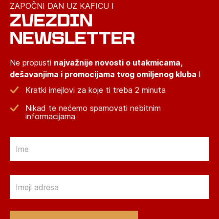
ZAPOČNI DAN UZ KAFICU I
ZVEZDIN
NEWSLETTER
Ne propusti
najvažnije novosti o utakmicama,
dešavanjima i promocijama tvog omiljenog kluba
!
Kratki imejlovi za koje ti treba 2 minuta
Nikad te nećemo spamovati nebitnim
informacijama
Email
Email