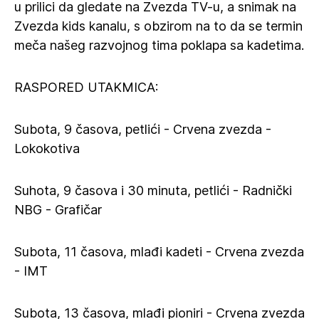
u prilici da gledate na Zvezda TV-u, a snimak na
Zvezda kids kanalu, s obzirom na to da se termin
meča našeg razvojnog tima poklapa sa kadetima.
RASPORED UTAKMICA:
Subota, 9 časova, petlići - Crvena zvezda -
Lokokotiva
Suhota, 9 časova i 30 minuta, petlići - Radnički
NBG - Grafičar
Subota, 11 časova, mlađi kadeti - Crvena zvezda
- IMT
Subota, 13 časova, mlađi pioniri - Crvena zvezda