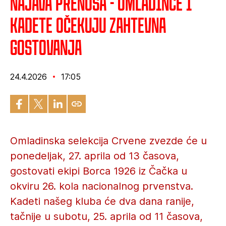
Najava prenosa - Omladince i
kadete očekuju zahtevna
gostovanja
24.4.2026
17:05
Omladinska selekcija Crvene zvezde će u
ponedeljak, 27. aprila od 13 časova,
gostovati ekipi Borca 1926 iz Čačka u
okviru 26. kola nacionalnog prvenstva.
Kadeti našeg kluba će dva dana ranije,
tačnije u subotu, 25. aprila od 11 časova,