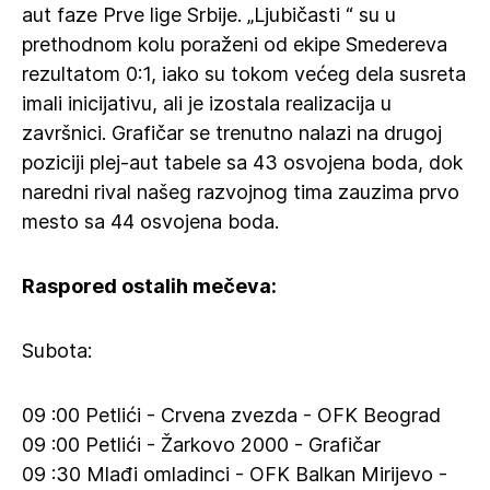
aut faze Prve lige Srbije. „Ljubičasti “ su u
prethodnom kolu poraženi od ekipe Smedereva
rezultatom 0:1, iako su tokom većeg dela susreta
imali inicijativu, ali je izostala realizacija u
završnici. Grafičar se trenutno nalazi na drugoj
poziciji plej-aut tabele sa 43 osvojena boda, dok
naredni rival našeg razvojnog tima zauzima prvo
mesto sa 44 osvojena boda.
Raspored ostalih mečeva:
Subota:
09 :00 Petlići - Crvena zvezda - OFK Beograd
09 :00 Petlići - Žarkovo 2000 - Grafičar
09 :30 Mlađi omladinci - OFK Balkan Mirijevo -