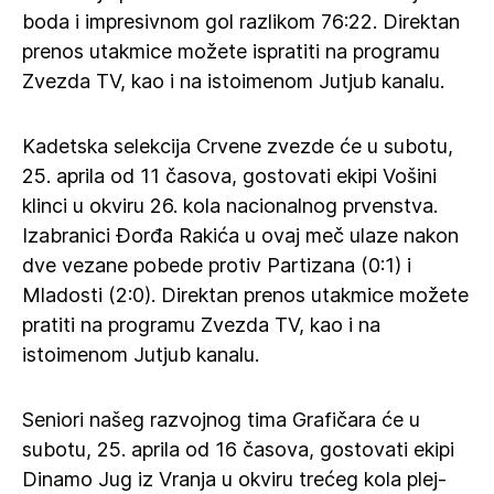
boda i impresivnom gol razlikom 76:22. Direktan
prenos utakmice možete ispratiti na programu
Zvezda TV, kao i na istoimenom Jutjub kanalu.
Kadetska selekcija Crvene zvezde će u subotu,
25. aprila od 11 časova, gostovati ekipi Vošini
klinci u okviru 26. kola nacionalnog prvenstva.
Izabranici Đorđa Rakića u ovaj meč ulaze nakon
dve vezane pobede protiv Partizana (0:1) i
Mladosti (2:0). Direktan prenos utakmice možete
pratiti na programu Zvezda TV, kao i na
istoimenom Jutjub kanalu.
Seniori našeg razvojnog tima Grafičara će u
subotu, 25. aprila od 16 časova, gostovati ekipi
Dinamo Jug iz Vranja u okviru trećeg kola plej-