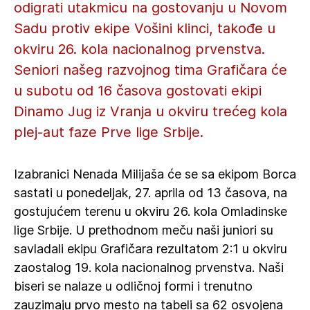
odigrati utakmicu na gostovanju u Novom
Sadu protiv ekipe Vošini klinci, takođe u
okviru 26. kola nacionalnog prvenstva.
Seniori našeg razvojnog tima Grafičara će
u subotu od 16 časova gostovati ekipi
Dinamo Jug iz Vranja u okviru trećeg kola
plej-aut faze Prve lige Srbije.
Izabranici Nenada Milijaša će se sa ekipom Borca
sastati u ponedeljak, 27. aprila od 13 časova, na
gostujućem terenu u okviru 26. kola Omladinske
lige Srbije. U prethodnom meču naši juniori su
savladali ekipu Grafičara rezultatom 2:1 u okviru
zaostalog 19. kola nacionalnog prvenstva. Naši
biseri se nalaze u odličnoj formi i trenutno
zauzimaju prvo mesto na tabeli sa 62 osvojena