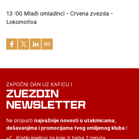
13 :00 Mlađi omladinci - Crvena zvezda -
Lokomotiva
ZAPOČNI DAN UZ KAFICU I
ZVEZDIN
NEWSLETTER
Ne propusti
najvažnije novosti o utakmicama,
dešavanjima i promocijama tvog omiljenog kluba
!
Kratki imejlovi za koje ti treba 2 minuta