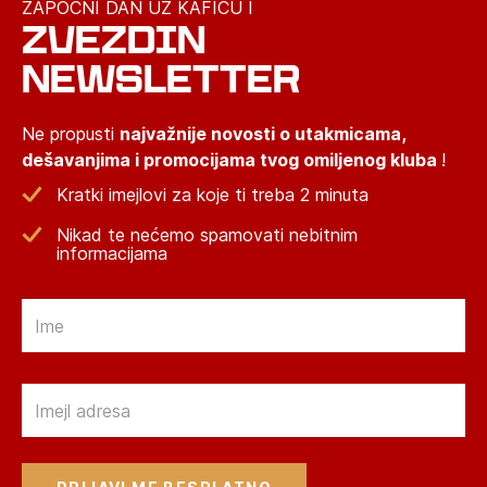
ZAPOČNI DAN UZ KAFICU I
ZVEZDIN
NEWSLETTER
Ne propusti
najvažnije novosti o utakmicama,
dešavanjima i promocijama tvog omiljenog kluba
!
Kratki imejlovi za koje ti treba 2 minuta
Nikad te nećemo spamovati nebitnim
informacijama
Email
Email