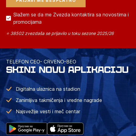
Slažem se da me Zvezda kontaktira sa novostima i
promocijama
⭐ 38502 zvezdaša se prijavilo u toku sezone 2025/26
TELEFON CEO- CRVENO-BEO
SKINI NOVU APLIKACIJU
Digitalna ulaznica na stadion
Zanimljiva takmičenja i vredne nagrade
Najsvežije vesti i meč centar