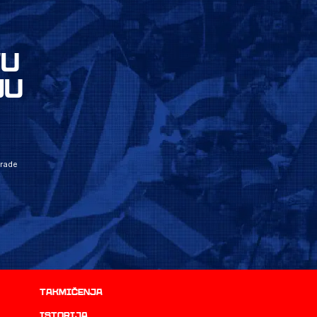
VU
JU
grade
Takmičenja
istorija