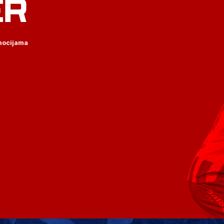
ER
omocijama