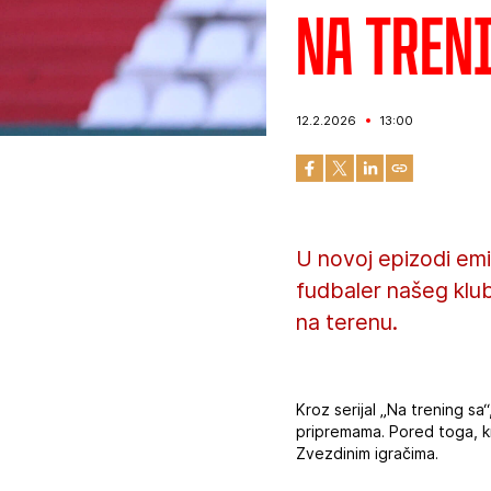
Na treni
12.2.2026
13:00
U novoj epizodi emis
fudbaler našeg klub
na terenu.
Kroz serijal „Na trening sa
pripremama. Pored toga, kr
Zvezdinim igračima.