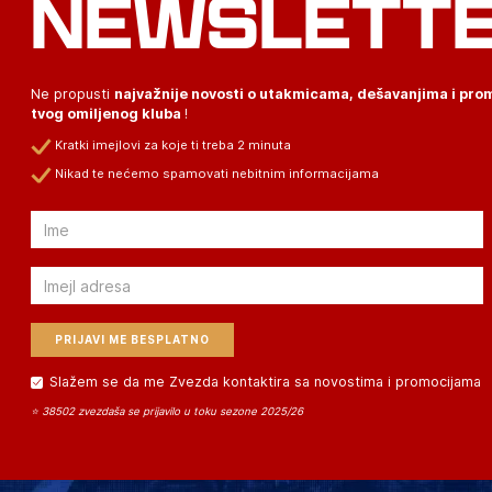
NEWSLETT
Ne propusti
najvažnije novosti o utakmicama, dešavanjima i pr
tvog omiljenog kluba
!
Kratki imejlovi za koje ti treba 2 minuta
Nikad te nećemo spamovati nebitnim informacijama
Email
Email
Slažem se da me Zvezda kontaktira sa novostima i promocijama
⭐ 38502 zvezdaša se prijavilo u toku sezone 2025/26