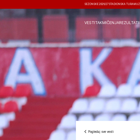
SEZONSKE 2026/27
STADIONSKA TURA
MUZ
VESTI
TAKMIČENJA
REZULTATI
Pogledaj sve vesti