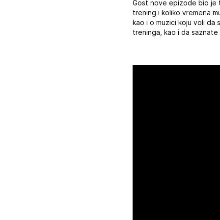
Gost nove epizode bio je t
trening i koliko vremena m
kao i o muzici koju voli da
treninga, kao i da saznate