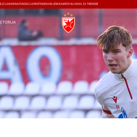
EJ
ČLANARINA
FONDACIJA
PARTNERI
KARIJERA
KAMPOVI
KLINIKA ZA TRENERE
ISTORIJA