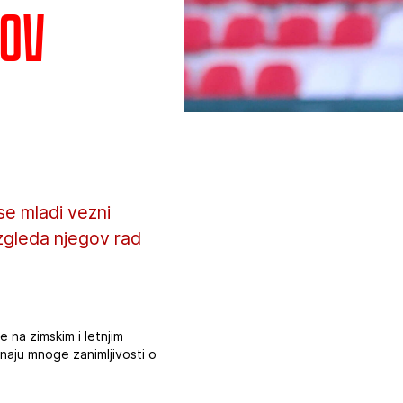
tov
 se mladi vezni
izgleda njegov rad
e na zimskim i letnjim
znaju mnoge zanimljivosti o