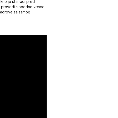
rio je šta radi pred
ko provodi slobodno vreme,
i kadrove sa samog