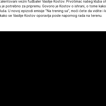
alentovani vezni fudbaler Vasilije Kostov. Prvotimac našeg kluba otk
u je potrebno za pripremu. Govorio je Kostov o ishrani, o tome ka
 sluša. U novoj epizodi emisije ”Na trening sa”, moći ćete da vidite 
 kako se Vasilije Kostov oporavlja posle napornog rada na terenu.