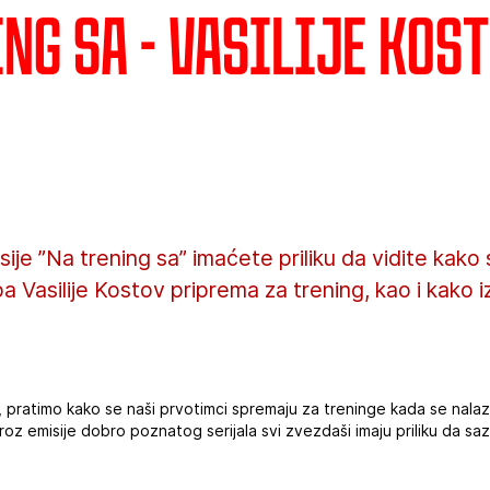
ng sa - Vasilije Kos
ije ”Na trening sa” imaćete priliku da vidite kako
a Vasilije Kostov priprema za trening, kao i kako 
“, pratimo kako se naši prvotimci spremaju za treninge kada se nalaz
oz emisije dobro poznatog serijala svi zvezdaši imaju priliku da sa