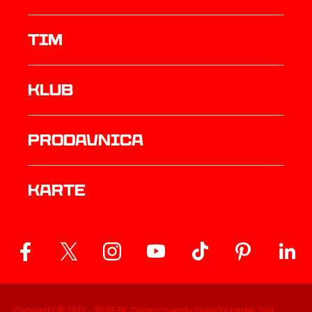
TIM
Klub
prodavnica
Karte
Copyright © 2011 -
2026
FK Crvena zvezda zvanični portal. Sva