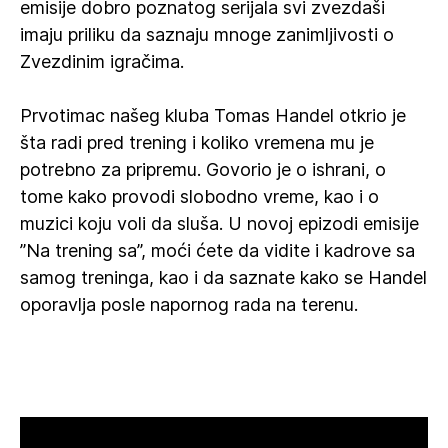
emisije dobro poznatog serijala svi zvezdaši
imaju priliku da saznaju mnoge zanimljivosti o
Zvezdinim igračima.
Prvotimac našeg kluba Tomas Handel otkrio je
šta radi pred trening i koliko vremena mu je
potrebno za pripremu. Govorio je o ishrani, o
tome kako provodi slobodno vreme, kao i o
muzici koju voli da sluša. U novoj epizodi emisije
”Na trening sa”, moći ćete da vidite i kadrove sa
samog treninga, kao i da saznate kako se Handel
oporavlja posle napornog rada na terenu.