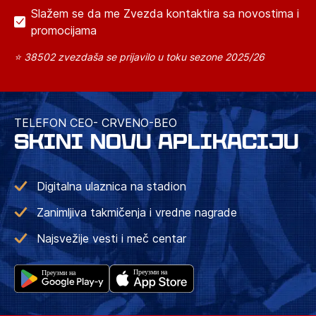
Slažem se da me Zvezda kontaktira sa novostima i
promocijama
⭐ 38502 zvezdaša se prijavilo u toku sezone 2025/26
TELEFON CEO- CRVENO-BEO
SKINI NOVU APLIKACIJU
Digitalna ulaznica na stadion
Zanimljiva takmičenja i vredne nagrade
Najsvežije vesti i meč centar