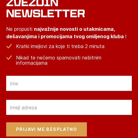
ZVEZDIN
NEWSLETTER
Ne propusti
najvažnije novosti o utakmicama,
dešavanjima i promocijama tvog omiljenog kluba
!
Kratki imejlovi za koje ti treba 2 minuta
Nikad te nećemo spamovati nebitnim
informacijama
Email
Email