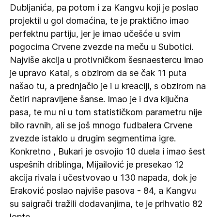
Dubljanića, pa potom i za Kangvu koji je poslao
projektil u gol domaćina, te je praktično imao
perfektnu partiju, jer je imao učešće u svim
pogocima Crvene zvezde na meču u Subotici.
Najviše akcija u protivničkom šesnaestercu imao
je upravo Katai, s obzirom da se čak 11 puta
našao tu, a prednjačio je i u kreaciji, s obzirom na
četiri napravljene šanse. Imao je i dva ključna
pasa, te mu ni u tom statističkom parametru nije
bilo ravnih, ali se još mnogo fudbalera Crvene
zvezde istaklo u drugim segmentima igre.
Konkretno , Bukari je osvojio 10 duela i imao šest
uspešnih driblinga, Mijailović je presekao 12
akcija rivala i učestvovao u 130 napada, dok je
Eraković poslao najviše pasova - 84, a Kangvu
su saigrači tražili dodavanjima, te je prihvatio 82
lopte.