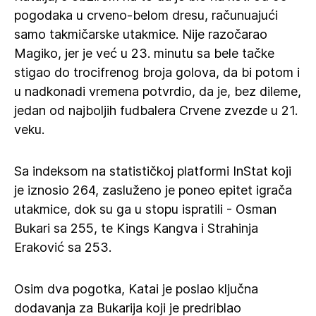
pogodaka u crveno-belom dresu, računuajući
samo takmičarske utakmice. Nije razočarao
Magiko, jer je već u 23. minutu sa bele tačke
stigao do trocifrenog broja golova, da bi potom i
u nadkonadi vremena potvrdio, da je, bez dileme,
jedan od najboljih fudbalera Crvene zvezde u 21.
veku.
Sa indeksom na statističkoj platformi InStat koji
je iznosio 264, zasluženo je poneo epitet igrača
utakmice, dok su ga u stopu ispratili - Osman
Bukari sa 255, te Kings Kangva i Strahinja
Eraković sa 253.
Osim dva pogotka, Katai je poslao ključna
dodavanja za Bukarija koji je predriblao