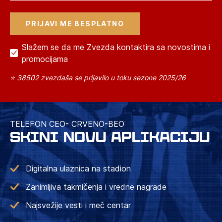
Slažem se da me Zvezda kontaktira sa novostima i
promocijama
⭐ 38502 zvezdaša se prijavilo u toku sezone 2025/26
TELEFON CEO- CRVENO-BEO
SKINI NOVU APLIKACIJU
Digitalna ulaznica na stadion
Zanimljiva takmičenja i vredne nagrade
Najsvežije vesti i meč centar