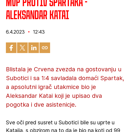
MVP protiv Spartaka -
Aleksandar Katai
6.4.2023
12:43
Blistala je Crvena zvezda na gostovanju u
Subotici i sa 1:4 savladala domaći Spartak,
a apsolutni igrač utakmice bio je
Aleksandar Katai koji je upisao dva
pogotka i dve asistenicje.
Sve oči pred susret u Subotici bile su uprte u
Kataija, s obzirom na to da je bio na koti od 99