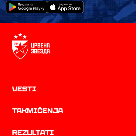
Vesti
Takmičenja
rezultati