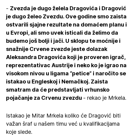
-
Zvezda je dugo želela Dragovića i Dragović
je dugo želeo Zvezdu. Ove godine smo zaista
ostvarili sjajne rezultate na domaćem planu i
u Evropi, ali smo uvek isticali da želimo da
budemo još bolji i jači. U sklopu te moćnije i
snažnije Crvene zvezde jeste dolazak
Aleksandra Dragovića koji je proveren igrač,
reprezentativac Austrije i neko ko je igrao na
visokom nivou u ligama “petice” i naročito se
istakao u Engleskoj i Nemačkoj. Zaista
smatram da će predstavljati vrhunsko
pojačanje za Crvenu zvezdu
- rekao je Mrkela.
Istakao je Mitar Mrkela koliko će Dragović biti
važan šraf u našem timu već u kvalifikacijama
koje slede.