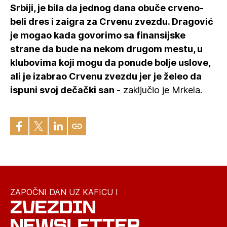
Srbiji, je bila da jednog dana obuče crveno-
beli dres i zaigra za Crvenu zvezdu. Dragović
je mogao kada govorimo sa finansijske
strane da bude na nekom drugom mestu, u
klubovima koji mogu da ponude bolje uslove,
ali je izabrao Crvenu zvezdu jer je želeo da
ispuni svoj dečački san
- zaključio je Mrkela.
ZAPOČNI DAN UZ KAFICU I
ZVEZDIN
NEWSLETTER