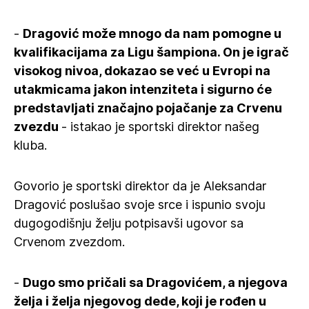
-
Dragović može mnogo da nam pomogne u
kvalifikacijama za Ligu šampiona. On je igrač
visokog nivoa, dokazao se već u Evropi na
utakmicama jakon intenziteta i sigurno će
predstavljati značajno pojačanje za Crvenu
zvezdu
- istakao je sportski direktor našeg
kluba.
Govorio je sportski direktor da je Aleksandar
Dragović poslušao svoje srce i ispunio svoju
dugogodišnju želju potpisavši ugovor sa
Crvenom zvezdom.
-
Dugo smo pričali sa Dragovićem, a njegova
želja i želja njegovog dede, koji je rođen u