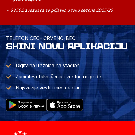
⭐ 38502 zvezdaša se prijavilo u toku sezone 2025/26
TELEFON CEO- CRVENO-BEO
SKINI NOVU APLIKACIJU
Digitalna ulaznica na stadion
Zanimljiva takmičenja i vredne nagrade
Najsvežije vesti i meč centar