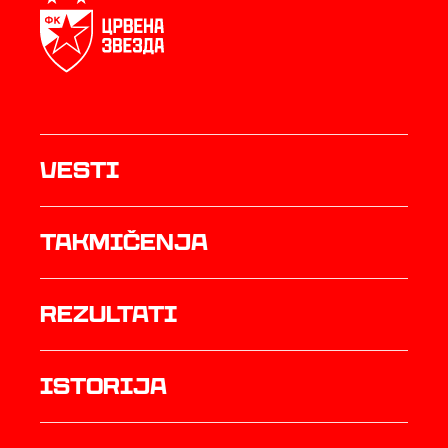
Vesti
Takmičenja
rezultati
istorija