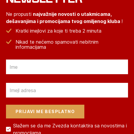
Ne propusti
najvažnije novosti o utakmicama,
dešavanjima i promocijama tvog omiljenog kluba
!
Kratki imejlovi za koje ti treba 2 minuta
Nikad te nećemo spamovati nebitnim
informacijama
Email
Email
Slažem se da me Zvezda kontaktira sa novostima i
promocijama