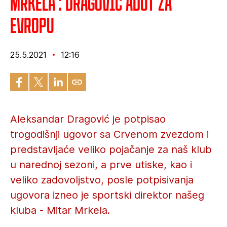
Mrkela : Dragović adut za
Evropu
25.5.2021
12:16
Aleksandar Dragović je potpisao
trogodišnji ugovor sa Crvenom zvezdom i
predstavljaće veliko pojačanje za naš klub
u narednoj sezoni, a prve utiske, kao i
veliko zadovoljstvo, posle potpisivanja
ugovora izneo je sportski direktor našeg
kluba - Mitar Mrkela.