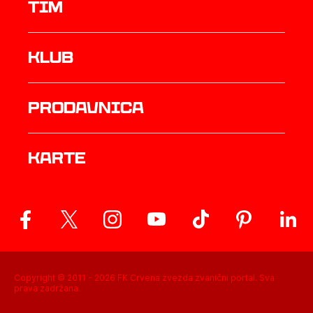
TIM
Klub
prodavnica
Karte
Copyright © 2011 -
2026
FK Crvena zvezda zvanični portal. Sva
prava zadržana.