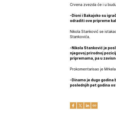
Crvena zvezda će i u buduć
-Dioni i Bakajoko su igra
odraditi ove pripreme ka
Nikola Stanković se istaka
Stankovića.
-Nikola Stanković je posl
njegovoj prirodnoj pozici
pripremama, pa u zavisno
Prokomentarisao je Mrkela i
-Dinamo je dugo godina bi
poslednjih pet godina ost