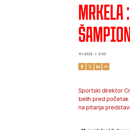
Mrkela 
šampion
11.1.2022
5:03
Sportski direktor 
belih pred početak 
na pitanja predstav