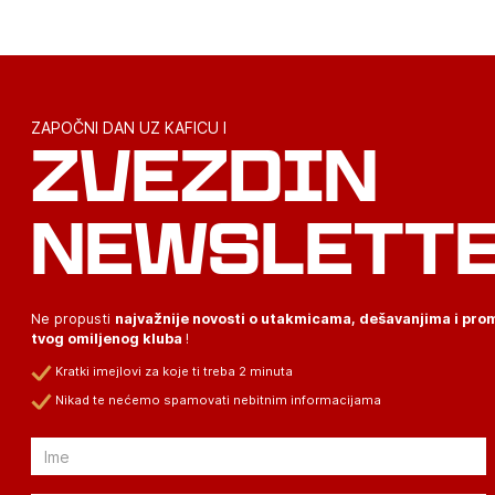
ZAPOČNI DAN UZ KAFICU I
ZVEZDIN
NEWSLETT
Ne propusti
najvažnije novosti o utakmicama, dešavanjima i pr
tvog omiljenog kluba
!
Kratki imejlovi za koje ti treba 2 minuta
Nikad te nećemo spamovati nebitnim informacijama
Email