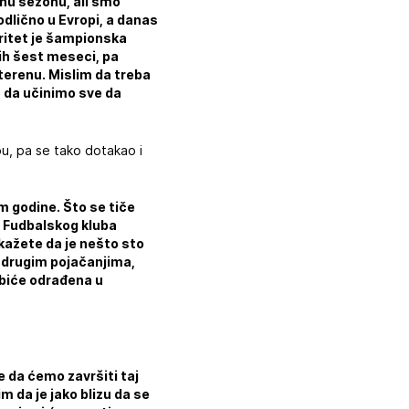
nu sezonu, ali smo
 odlično u Evropi, a danas
ritet je šampionska
jih šest meseci, pa
terenu. Mislim da treba
a da učinimo sve da
ubu, pa se tako dotakao i
m godine. Što se tiče
z Fudbalskog kluba
 kažete da je nešto sto
o drugim pojačanjima,
 biće odrađena u
e da ćemo završiti taj
m da je jako blizu da se