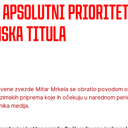
: Apsolutni priorite
ska titula
Crvene zvezde Mitar Mrkela se obratio povodom o
zimskih priprema koje ih očekuju u narednom perio
nika medija.