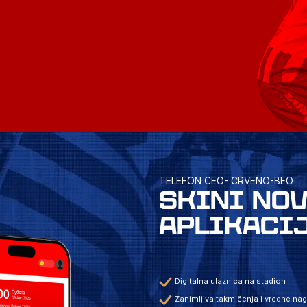
TELEFON CEO- CRVENO-BEO
SKINI NO
APLIKACI
Digitalna ulaznica na stadion
Zanimljiva takmičenja i vredne na