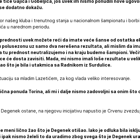
e tiče Gajića i Gobeljića, još uvek im nismo ponudili nove ugovor
se dodatno dokažu.
or našeg kluba i trenutnog stanja u nacionalnom šampionatu i borbi 
ića u narednom periodu.
rednosti uvek možete reći da imate veće šanse od ostatka eki
u polusezonu uz samo dva nerešena rezultata, ali mislim da ima
a tu prednost neutralizujemo i na kraju budemo šampioni. Večiti
ce će dosta zavisiti. Mada, mi nismo imali loše rezultate u ve
 što je bila i utakmica sa Radnikom iz Surdulice.
ituaciju sa mladim Lazetićem, za kog vlada veliko interesovanje.
ična ponuda Torina, ali mi i dalje nismo zadovoljni sa onim što o
da Degenek ostane, na njegovu inicijativu napustio je Crvenu zvezdu,
 meni lično žao što je Degenek otišao. Iako je odluka bila iskl
li ipak nismo želeli to da uradimo zbog svega što je Degenek ur