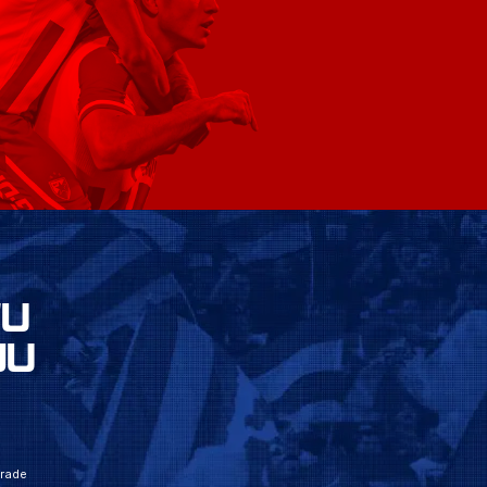
VU
JU
grade