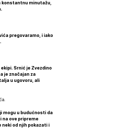
ima konstantnu minutažu,
m.
vića pregovaramo, i iako
.
ekipi. Srnić je Zvezdino
ma je značajan za
alja u ugovoru, ali
ća.
oji mogu u budućnosti da
Mi na ove pripreme
neki od njih pokazati i