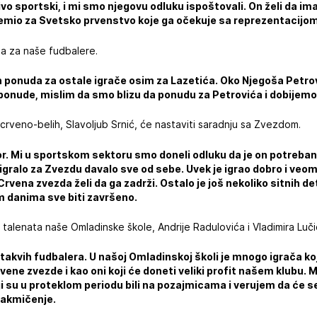
čivo sportski, i mi smo njegovu odluku ispoštovali. On želi da 
premio za Svetsko prvenstvo koje ga očekuje sa reprezentacijo
da za naše fudbalere.
 ponuda za ostale igrače osim za Lazetića. Oko Njegoša Petro
ponude, mislim da smo blizu da ponudu za Petrovića i dobijemo
crveno-belih, Slavoljub Srnić, će nastaviti saradnju sa Zvezdom.
or. Mi u sportskom sektoru smo doneli odluku da je on potreban 
 igralo za Zvezdu davalo sve od sebe. Uvek je igrao dobro i veo
rvena zvezda želi da ga zadrži. Ostalo je još nekoliko sitnih det
m danima sve biti završeno.
 talenata naše Omladinske škole, Andrije Radulovića i Vladimira Luči
akvih fudbalera. U našoj Omladinskoj školi je mnogo igrača k
rvene zvezde i kao oni koji će doneti veliki profit našem klubu. 
 su u proteklom periodu bili na pozajmicama i verujem da će se 
 takmičenje.