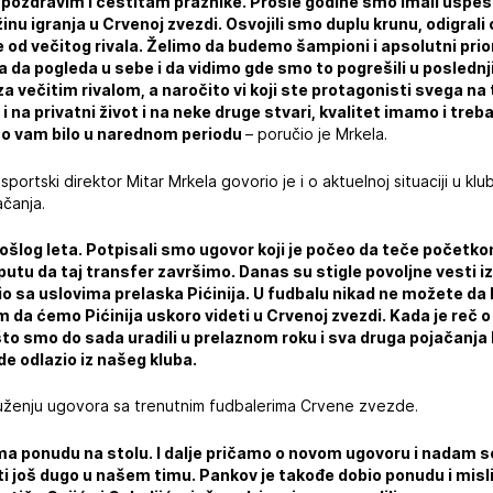
 pozdravim i čestitam praznike. Prošle godine smo imali uspeš
žinu igranja u Crvenoj zvezdi. Osvojili smo duplu krunu, odigrali
od večitog rivala. Želimo da budemo šampioni i apsolutni prio
ba da pogleda u sebe i da vidimo gde smo to pogrešili u posledn
 večitim rivalom, a naročito vi koji ste protagonisti svega na 
 na privatni život i na neke druge stvari, kvalitet imamo i treb
o vam bilo u narednom periodu
– poručio je Mrkela.
portski direktor Mitar Mrkela govorio je i o aktuelnoj situaciji u kl
ačanja.
rošlog leta. Potpisali smo ugovor koji je počeo da teče početko
putu da taj transfer završimo. Danas su stigle povoljne vesti i
sio sa uslovima prelaska Pićinija. U fudbalu nikad ne možete da
m da ćemo Pićinija uskoro videti u Crvenoj zvezdi. Kada je reč 
to smo do sada uradili u prelaznom roku i sva druga pojačanja
de odlazio iz našeg kluba.
duženju ugovora sa trenutnim fudbalerima Crvene zvezde.
ima ponudu na stolu. I dalje pričamo o novom ugovoru i nadam s
ti još dugo u našem timu. Pankov je takođe dobio ponudu i misli