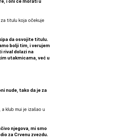
e, i oni će morati u
za titulu koja očekuje
pa da osvojite titulu.
mo bolji tim, i verujem
 rival dolazi na
likim utakmicama, već u
ni nude, tako da je za
 a klub mui je izašao u
jučivo njegova, mi smo
adio za Crvenu zvezdu.