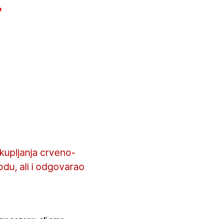
t
kupljanja crveno-
du, ali i odgovarao