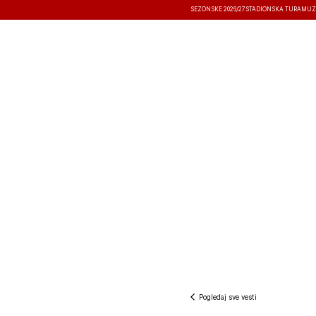
SEZONSKE 2026/27
STADIONSKA TURA
MUZ
VESTI
TAKMIČENJA
REZULTATI
Pogledaj sve vesti