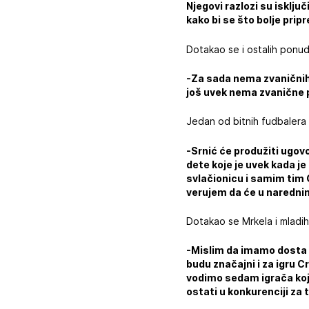
Njegovi razlozi su isklju
kako bi se što bolje pri
Dotakao se i ostalih ponu
-Za sada nema zvaničnih
još uvek nema zvanične 
Jedan od bitnih fudbalera 
-Srnić će produžiti ugov
dete koje je uvek kada je
svlačionicu i samim tim C
verujem da će u naredni
Dotakao se Mrkela i mladih
-Mislim da imamo dosta t
budu značajni i za igru C
vodimo sedam igrača koji
ostati u konkurenciji za