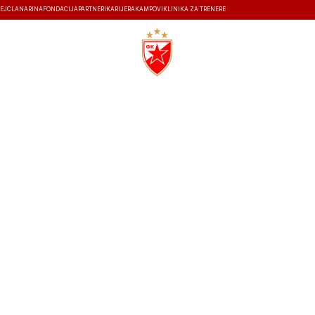
EJ
ČLANARINA
FONDACIJA
PARTNERI
KARIJERA
KAMPOVI
KLINIKA ZA TRENERE
ISTORIJA