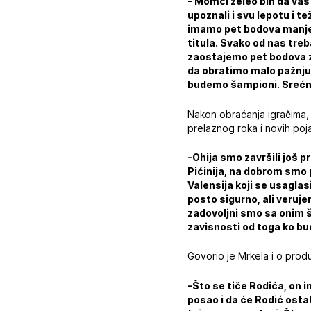
- Momci želeo bih da vas
upoznali i svu lepotu i te
imamo pet bodova manje 
titula. Svako od nas tre
zaostajemo pet bodova za
da obratimo malo pažnju i
budemo šampioni. Srećn
Nakon obraćanja igračima, s
prelaznog roka i novih poj
-Ohija smo završili još p
Pićinija, na dobrom smo 
Valensija koji se usagla
posto sigurno, ali veruje
zadovoljni smo sa onim š
zavisnosti od toga ko bu
Govorio je Mrkela i o pro
-Što se tiče Rodića, on 
posao i da će Rodić osta