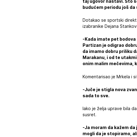
taj ugovor nastavi. Što s
budućem periodu još da 
Dotakao se sportski direkt
izabranike Dejana Stankov
-Kada imate pet bodova p
Partizan je odigrao dobr
da imamo dobru priliku d
Marakanu, i od te utakmi
onim malim mečevima, kao
Komentarisao je Mrkela i s
-Juče je stigla nova zvan
sada to sve.
Iako je želja uprave bila 
susret.
-Ja moram da kažem da je
mogli da je stopiramo, a