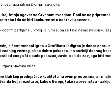
nosti računati na Dionija i Bakajoka.
či koji imaju ugovor sa Crvenom zvezdom. Poći će na pripreme i 
ko treba i da će biti konkurentni u nastavku sezone.
o dobrim partijama u Prvoj ligi Srbije, pa se tako našao na spisku z
ednjih šest meseci igrao u Grafičaru i odigrao je dosta dobru s
ji zadnjeg veznog, ali se dobro pokazao i na poziciji desnog be
sti od onoga što bude pokazao, zavisi da li će za njega biti m
 izjavu Slavena Bilića.
o klub koji prednjači po kvalitetu na ovim prostorima, ali misl
varila bolje rezultate, kako u Evropi, tako i u prvenstvu – zaklju