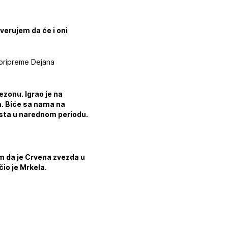
verujem da će i oni
a pripreme Dejana
ezonu. Igrao je na
ka. Biće sa nama na
esta u narednom periodu.
im da je Crvena zvezda u
čio je Mrkela.