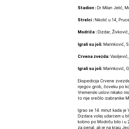
Stadion :
Dr Milan Jelić, 
Strelci :
Nikolić u 14, Prucev
Modriča :
Dizdar, Živković,
Igrali su još:
Marinković, S
Crvena zvezda:
Vasiljević
Igrali su još:
Marinković, G
Ekspedicija Crvene zvezde
njegov grob, čoveku po kom
Vremenski uslovi nikako nis
to nije srečilo izabranike
Igrao se 14. minut kada je 
Dizdara volej udarcem u b
kobno po Modriču bilo i u 2
za penal, ali je na kraju 