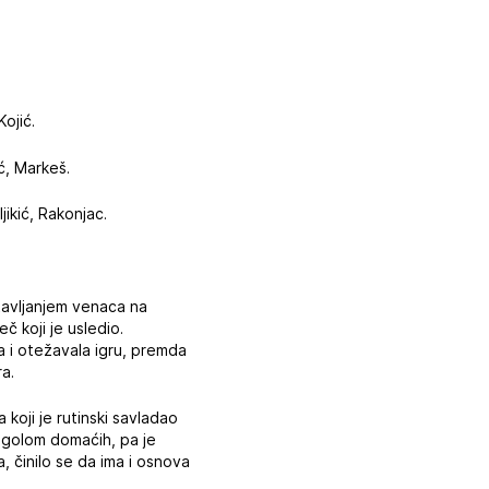
Kojić.
ć, Markeš.
ljikić, Rakonjac.
tavljanjem venaca na
č koji je usledio.
la i otežavala igru, premda
ra.
koji je rutinski savladao
 golom domaćih, pa je
, činilo se da ima i osnova