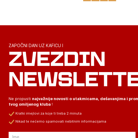
ZAPOČNI DAN UZ KAFICU I
ZVEZDIN
NEWSLETT
Ne propusti
najvažnije novosti o utakmicama, dešavanjima i pr
tvog omiljenog kluba
!
Kratki imejlovi za koje ti treba 2 minuta
Nikad te nećemo spamovati nebitnim informacijama
Email