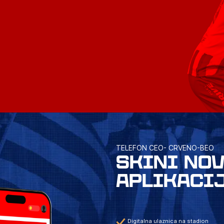
TELEFON CEO- CRVENO-BEO
SKINI NO
APLIKACI
Digitalna ulaznica na stadion