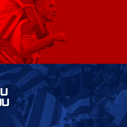
VU
JU