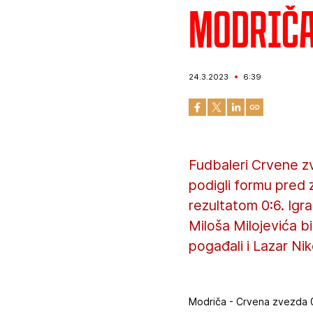
Modriča 
24.3.2023
6:39
Fudbaleri Crvene z
podigli formu pred 
rezultatom 0:6. Igr
Miloša Milojevića bi
pogađali i Lazar Niko
Modriča - Crvena zvezda 0