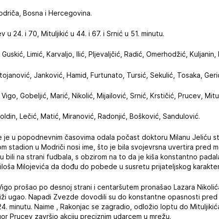
Modriča, Bosna i Hercegovina.
 u 24. i 70, Mituljikić u 44. i 67. i Srnić u 51. minutu.
 Guskić, Limić, Karvaljo, Ilić, Pljevaljčić, Radić, Omerhodžić, Kuljanin, 
tojanović, Janković, Hamid, Furtunato, Tursić, Sekulić, Tosaka, Geri
, Vigo, Gobeljić, Marić, Nikolić, Mijailović, Srnić, Krstičić, Prucev, Mitu
oldin, Lečić, Matić, Miranović, Radonjić, Bošković, Sandulović.
 je u popodnevnim časovima odala počast doktoru Milanu Jeliću s
 stadion u Modriči nosi ime, što je bila svojevrsna uvertira pred me
u bili na strani fudbala, s obzirom na to da je kiša konstantno pada
 Miloša Milojevića da dođu do pobede u susretu prijateljskog karakte
Vigo prošao po desnoj strani i centaršutem pronašao Lazara Nikolića 
liži ugao. Napadi Zvezde dovodili su do konstantne opasnosti pred
4. minutu. Naime , Rakonjac se zagradio, odložio loptu do Mituljikića
Jegor Prucev završio akciju preciznim udarcem u mrežu.