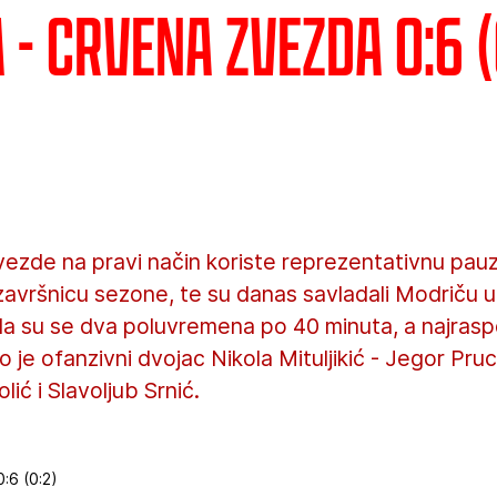
- Crvena zvezda 0:6 (
vezde na pravi način koriste reprezentativnu pau
završnicu sezone, te su danas savladali Modriču u
ala su se dva poluvremena po 40 minuta, a najraspo
o je ofanzivni dvojac Nikola Mituljikić - Jegor Pruc
lić i Slavoljub Srnić.
:6 (0:2)