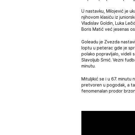
U nastavku, Milojević je uk
njihovom klasiću iz junior
Vladislav Goldin, Luka Leč
Boris Matić već jesenas o
Goleadu je Zvezda nastavil
loptu u peterac gde je spr
polako popravljalo, videli
Slavoljub Srnić. Vezni fud
minutu.
Mituljikić se i u 67. minu
pretvoren u pogodak, a tačk
fenomenalan prodor brzono