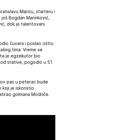
ratislavu Mariću, starteru i
i još Bogdan Marinković,
ić, dok je talentovani
odio čuvara i poslao oštru
 našeg tima. Vreme se
uta je egzekutor bio
 od stative, pogodio u 51.
inov pas u peterac bude
oji je iskoristio
matirao golmana Modriče.