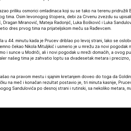
azao priliku osmorici omladinaca koji su se tako na terenu pridružili B
skog tima. Osim levonogog štopera, debi za Crvenu zvezdu su upisal
ić, Dragan Miranović, Mateja Radonjić, Luka Bošković i Luka Sandulov
setio dres prvog tima na prijateljskom meču sa Rađevcem.
a u 44. minutu kada je Prucev driblao po levoj strani, lako se oslob
emno čekao Nikola Mituljikić i usmerio je u mrežu za novi pogodak
 smo i sunce u Modriči, ali i novi pogodak u mreži domaćih, a ovog p
baler našeg tima je zahvatio loptu sa dvadesetak metara i precizno,
tu našao na pravom mestu i sjajnim kretanjem doveo do toga da Gold
u na meč i konačan rezultat postavio je, tri minuta kasnije, Prucev k
gog Sandulovića po desnoj strani i rutinski, sa nekoliko metara, 