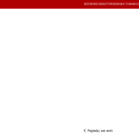
SEZONSKE 2026/27
STADIONSKA TURA
MUZ
VESTI
TAKMIČENJA
REZULTATI
Pogledaj sve vesti