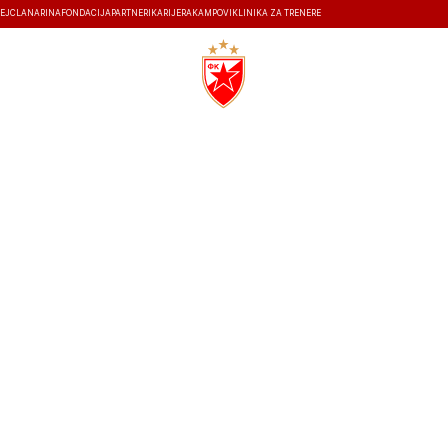
EJ
ČLANARINA
FONDACIJA
PARTNERI
KARIJERA
KAMPOVI
KLINIKA ZA TRENERE
ISTORIJA