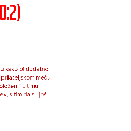
0:2)
zu kako bi dodatno
 prijateljskom meču
loženiji u timu
ev, s tim da su još