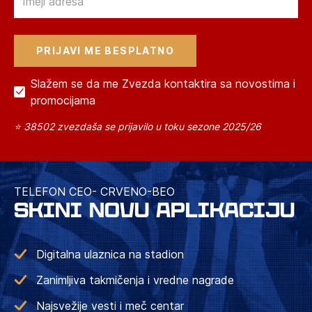
Slažem se da me Zvezda kontaktira sa novostima i
promocijama
⭐ 38502 zvezdaša se prijavilo u toku sezone 2025/26
TELEFON CEO- CRVENO-BEO
SKINI NOVU APLIKACIJU
Digitalna ulaznica na stadion
Zanimljiva takmičenja i vredne nagrade
Najsvežije vesti i meč centar