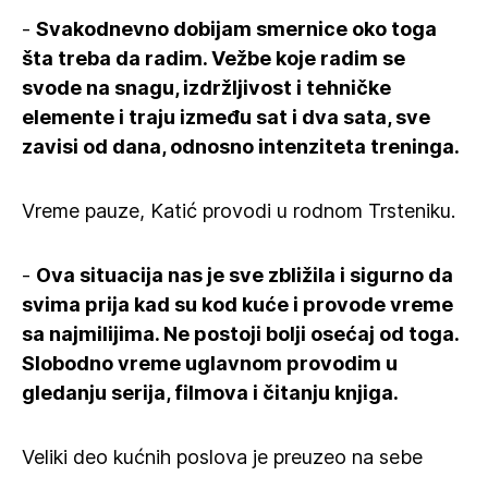
-
Svakodnevno dobijam smernice oko toga
šta treba da radim. Vežbe koje radim se
svode na snagu, izdržljivost i tehničke
elemente i traju između sat i dva sata, sve
zavisi od dana, odnosno intenziteta treninga.
Vreme pauze, Katić provodi u rodnom Trsteniku.
-
Ova situacija nas je sve zbližila i sigurno da
svima prija kad su kod kuće i provode vreme
sa najmilijima. Ne postoji bolji osećaj od toga.
Slobodno vreme uglavnom provodim u
gledanju serija, filmova i čitanju knjiga.
Veliki deo kućnih poslova je preuzeo na sebe