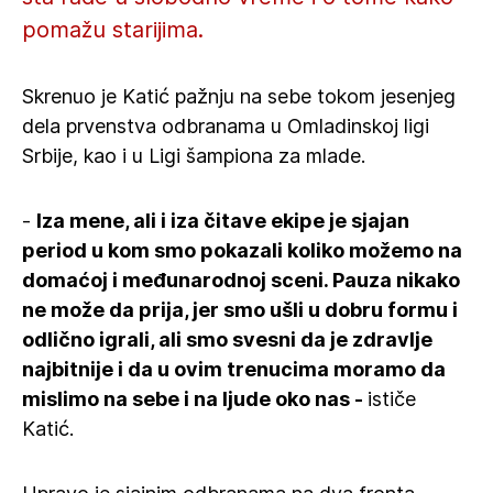
pomažu starijima.
Skrenuo je Katić pažnju na sebe tokom jesenjeg
dela prvenstva odbranama u Omladinskoj ligi
Srbije, kao i u Ligi šampiona za mlade.
-
Iza mene, ali i iza čitave ekipe je sjajan
period u kom smo pokazali koliko možemo na
domaćoj i međunarodnoj sceni. Pauza nikako
ne može da prija, jer smo ušli u dobru formu i
odlično igrali, ali smo svesni da je zdravlje
najbitnije i da u ovim trenucima moramo da
mislimo na sebe i na ljude oko nas -
ističe
Katić.