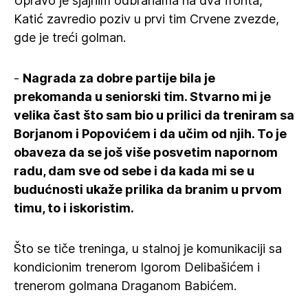
Upravo je sjajnim odbranama na dva fronta,
Katić zavredio poziv u prvi tim Crvene zvezde,
gde je treći golman.
-
Nagrada za dobre partije bila je
prekomanda u seniorski tim. Stvarno mi je
velika čast što sam bio u prilici da treniram sa
Borjanom i Popovićem i da učim od njih. To je
obaveza da se još više posvetim napornom
radu, dam sve od sebe i da kada mi se u
budućnosti ukaže prilika da branim u prvom
timu, to i iskoristim.
Što se tiče treninga, u stalnoj je komunikaciji sa
kondicionim trenerom Igorom Delibašićem i
trenerom golmana Draganom Babićem.