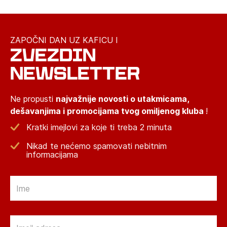
ZAPOČNI DAN UZ KAFICU I
ZVEZDIN
NEWSLETTER
Ne propusti
najvažnije novosti o utakmicama,
dešavanjima i promocijama tvog omiljenog kluba
!
Kratki imejlovi za koje ti treba 2 minuta
Nikad te nećemo spamovati nebitnim
informacijama
Email
Email