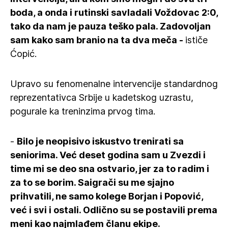
boda, a onda i rutinski savladali Voždovac 2:0,
tako da nam je pauza teško pala. Zadovoljan
sam kako sam branio na ta dva meča -
ističe
Ćopić.
Upravo su fenomenalne intervencije standardnog
reprezentativca Srbije u kadetskog uzrastu,
pogurale ka treninzima prvog tima.
-
Bilo je neopisivo iskustvo trenirati sa
seniorima. Već deset godina sam u Zvezdi i
time mi se deo sna ostvario, jer za to radim i
za to se borim. Saigrači su me sjajno
prihvatili, ne samo kolege Borjan i Popović,
već i svi i ostali. Odlično su se postavili prema
meni kao najmlađem članu ekipe.