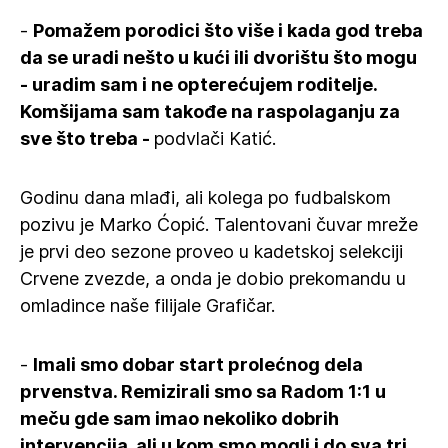
-
Pomažem porodici što više i kada god treba
da se uradi nešto u kući ili dvorištu što mogu
- uradim sam i ne opterećujem roditelje.
Komšijama sam takođe na raspolaganju za
sve što treba -
podvlači Katić.
Godinu dana mlađi, ali kolega po fudbalskom
pozivu je Marko Ćopić. Talentovani čuvar mreže
je prvi deo sezone proveo u kadetskoj selekciji
Crvene zvezde, a onda je dobio prekomandu u
omladince naše filijale Grafičar.
-
Imali smo dobar start prolećnog dela
prvenstva. Remizirali smo sa Radom 1:1 u
meču gde sam imao nekoliko dobrih
intervencija, ali u kom smo mogli i do sva tri