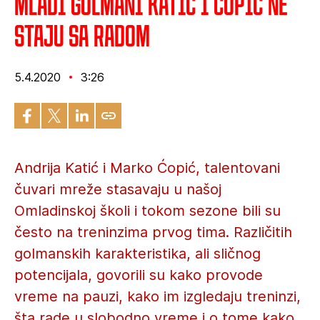
Mladi golmani Katić i Ćopić ne
staju sa radom
5.4.2020
3:26
Andrija Katić i Marko Ćopić, talentovani
čuvari mreže stasavaju u našoj
Omladinskoj školi i tokom sezone bili su
često na treninzima prvog tima. Različitih
golmanskih karakteristika, ali sličnog
potencijala, govorili su kako provode
vreme na pauzi, kako im izgledaju treninzi,
šta rade u slobodno vreme i o tome kako