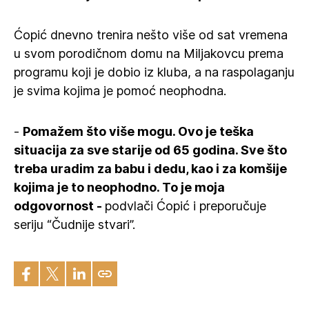
Ćopić dnevno trenira nešto više od sat vremena
u svom porodičnom domu na Miljakovcu prema
programu koji je dobio iz kluba, a na raspolaganju
je svima kojima je pomoć neophodna.
-
Pomažem što više mogu. Ovo je teška
situacija za sve starije od 65 godina. Sve što
treba uradim za babu i dedu, kao i za komšije
kojima je to neophodno. To je moja
odgovornost -
podvlači Ćopić i preporučuje
seriju “Čudnije stvari”.