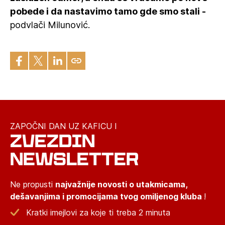
pobede i da nastavimo tamo gde smo stali -
podvlači Milunović.
ZAPOČNI DAN UZ KAFICU I
ZVEZDIN
NEWSLETTER
Ne propusti
najvažnije novosti o utakmicama,
dešavanjima i promocijama tvog omiljenog kluba
!
Kratki imejlovi za koje ti treba 2 minuta