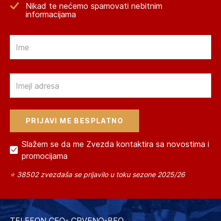
Nikad te nećemo spamovati nebitnim
informacijama
Email
Email
Slažem se da me Zvezda kontaktira sa novostima i
promocijama
⭐ 38502 zvezdaša se prijavilo u toku sezone 2025/26
TELEFON CEO- CRVENO-BEO