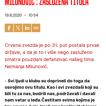
Milunović : Zaslužena titula
19.6.2020
10:54
Crvena zvezda je po 31. put postala prvak
države, a da je to i više nego zasluženo
smatra pouzdani defanzivac našeg tima
Nemanja Milunović.
-
Svi ljudi u klubu su doprineli do toga da
osvojimo ovu titulu. Kao i svi zvezdaši koji su
bili tu za nas, bodrili nas, podržavali i davali
nam vetar u leđa.Čestitam svima kojima je