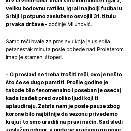
krv crveno-bela. Imali smo kontinuitet igara,
veliku bodovnu razliku, igrali najbolji fudbal u
Srbiji i potpuno zasluženo osvojili 31. titulu
prvaka države -
počinje Milunović.
Samo reči hvale za proslavu koja je usledila
petanestak minuta posle pobede nad Proleterom
imao je stameni štoperi.
-
O proslavi ne treba trošiti reči, ovo je nešto
što će se dugo pamtiti. Prošle godine je
takođe bilo fenomenalno i poseban je osećaj
kada izađeš pred ovoliko ljudi koji ti
aplaudiraju. Zaista nam je posle pauze zbog
korone bilo najbitnije da sezonu privedemo
kraju i to smo uradili na pravi način. Sad sledi
zaslužen odmor, a onda se vraćamo po nove