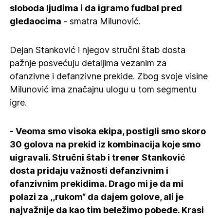
sloboda ljudima i da igramo fudbal pred
gledaocima
- smatra Milunović.
Dejan Stanković i njegov stručni štab dosta
pažnje posvećuju detaljima vezanim za
ofanzivne i defanzivne prekide. Zbog svoje visine
Milunović ima značajnu ulogu u tom segmentu
igre.
- Veoma smo visoka ekipa, postigli smo skoro
30 golova na prekid iz kombinacija koje smo
uigravali. Stručni štab i trener Stanković
dosta pridaju važnosti defanzivnim i
ofanzivnim prekidima. Drago mi je da mi
polazi za ,,rukom“ da dajem golove, ali je
najvažnije da kao tim beležimo pobede. Krasi