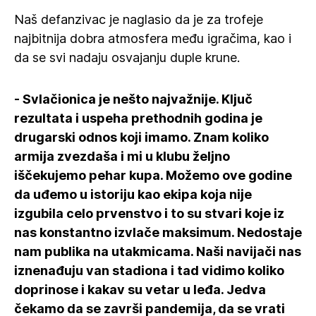
Naš defanzivac je naglasio da je za trofeje
najbitnija dobra atmosfera među igračima, kao i
da se svi nadaju osvajanju duple krune.
- Svlačionica je nešto najvažnije. Ključ
rezultata i uspeha prethodnih godina je
drugarski odnos koji imamo. Znam koliko
armija zvezdaša i mi u klubu željno
iščekujemo pehar kupa. Možemo ove godine
da uđemo u istoriju kao ekipa koja nije
izgubila celo prvenstvo i to su stvari koje iz
nas konstantno izvlače maksimum. Nedostaje
nam publika na utakmicama. Naši navijači nas
iznenađuju van stadiona i tad vidimo koliko
doprinose i kakav su vetar u leđa. Jedva
čekamo da se završi pandemija, da se vrati