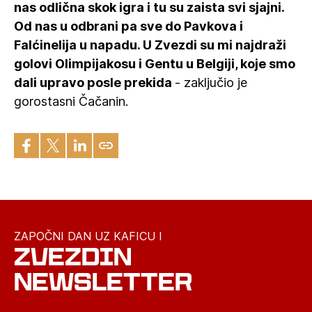
nas odlična skok igra i tu su zaista svi sjajni.
Od nas u odbrani pa sve do Pavkova i
Falćinelija u napadu. U Zvezdi su mi najdraži
golovi Olimpijakosu i Gentu u Belgiji, koje smo
dali upravo posle prekida
- zaključio je
gorostasni Čačanin.
ZAPOČNI DAN UZ KAFICU I
ZVEZDIN
NEWSLETTER