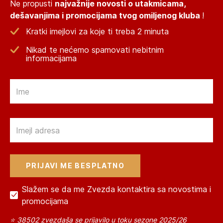
Ne propusti
najvažnije novosti o utakmicama,
dešavanjima i promocijama tvog omiljenog kluba
!
Kratki imejlovi za koje ti treba 2 minuta
Nikad te nećemo spamovati nebitnim
informacijama
Email
Email
Slažem se da me Zvezda kontaktira sa novostima i
promocijama
⭐ 38502 zvezdaša se prijavilo u toku sezone 2025/26