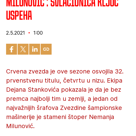
Milunović : Svlačionica ključ
uspeha
2.5.2021
1:00
Crvena zvezda je ove sezone osvojila 32.
prvenstvenu titulu, četvrtu u nizu. Ekipa
Dejana Stankovića pokazala je da je bez
premca najbolji tim u zemlji, a jedan od
najvažnijih šrafova Zvezdine šampionske
mašinerije je stameni štoper Nemanja
Milunović.