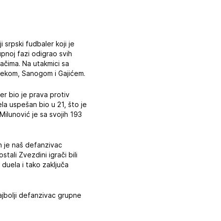
 srpski fudbaler koji je
pnoj fazi odigrao svih
ačima. Na utakmici sa
nekom, Sanogom i Gajićem.
er bio je prava protiv
a uspešan bio u 21, što je
Milunović je sa svojih 193
ih je naš defanzivac
tali Zvezdini igrači bili
duela i tako zaključa
ajbolji defanzivac grupne