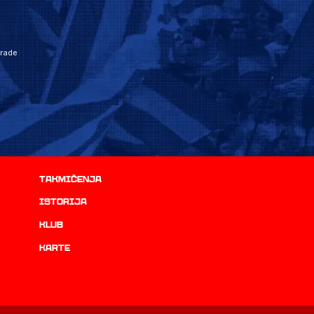
grade
Takmičenja
istorija
Klub
Karte