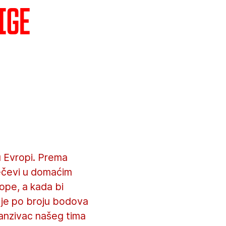
ige
u Evropi. Prema
 mečevi u domaćim
ope, a kada bi
r je po broju bodova
anzivac našeg tima