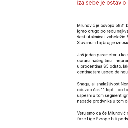
iza sebe je ostavio
Milunović je osvojio 5831 b
igrao drugo po redu najkva
šest utakmica i zabeležio 
Slovanom taj broj je izno
Još jedan parametar u koje
obrana našeg tima i nepre
u procentima 85 odsto. Iako
centimetara uspeo da neutr
Snagu, ali snalažljivost Ne
oduzeo čak 11 lopti i po to
uspešni u tom segment igr
napade protivnika u tom d
Verujemo da će Milunović n
faze Lige Evrope biti pods