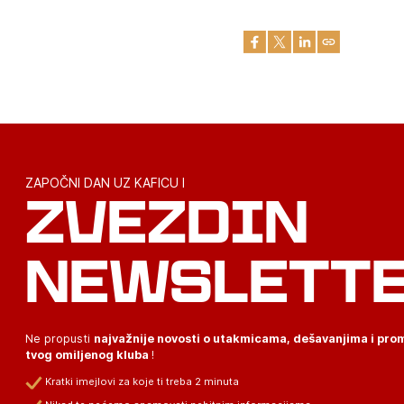
ZAPOČNI DAN UZ KAFICU I
ZVEZDIN
NEWSLETT
Ne propusti
najvažnije novosti o utakmicama, dešavanjima i pr
tvog omiljenog kluba
!
Kratki imejlovi za koje ti treba 2 minuta