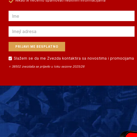
Nikad te nećemo spamovati nebitnim informacijama
Email
Email
Slažem se da me Zvezda kontaktira sa novostima i promocijama
⭐ 38502 zvezdaša se prijavilo u toku sezone 2025/26