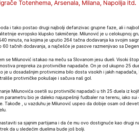
 igrače Totenhema, Arsenala, Milana, Napolija itd.
oda i tako postao drugi najbolji defanzivac grupne faze, ali i najbolji
litetnije evropsko klupsko takmičenje. Milunović je u celokupnoj gru
540 minuta, na kojima je uputio 264 tačna dodavanja ka svojim saigr
sio 60 tačnih dodavanja, a najčešće je pasove razmenjivao sa Dege
m se Milunović istakao na meču sa Slovanom jesu dueli. Visoki štop
mostiva prepreka za protivničke napadače. On je od ukupno 25 duel
 je u dosadašnjim protivnicima bilo dosta visokih i jakih napadača, 
ališe protivničke pokušaje i sačuva naš gol.
manje Milunovića osetili su protivnički napadači u tih 25 duela iz koj
m parametru bio je daleko najuspešniji fudbaler na terenu, iako sui os
e. Takođe , u vazduhu je Milunović uspeo da dobije osam od devet 
elu.
astaviti sa sjajnim partijama i da će mu ovo dostignuće kao drugi n
trek da u sledećim duelima bude još bolji.