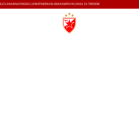
EJ
ČLANARINA
FONDACIJA
PARTNERI
KARIJERA
KAMPOVI
KLINIKA ZA TRENERE
ISTORIJA