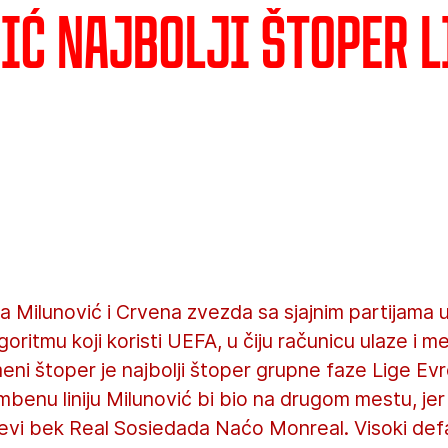
ić najbolji štoper L
a Milunović i Crvena zvezda sa sjajnim partijama 
goritmu koji koristi UEFA, u čiju računicu ulaze i
ni štoper je najbolji štoper grupne faze Lige Evr
mbenu liniju Milunović bi bio na drugom mestu, je
levi bek Real Sosiedada Naćo Monreal. Visoki def