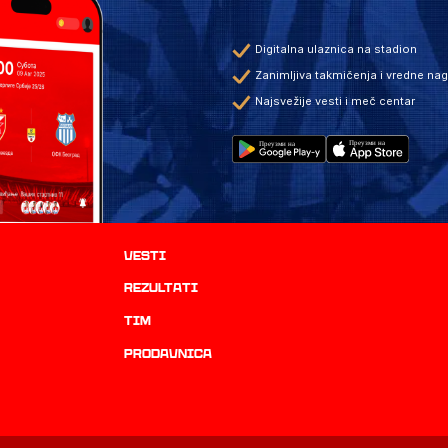
Digitalna ulaznica na stadion
Zanimljiva takmičenja i vredne na
Najsvežije vesti i meč centar
Vesti
rezultati
TIM
prodavnica