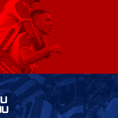
VU
JU