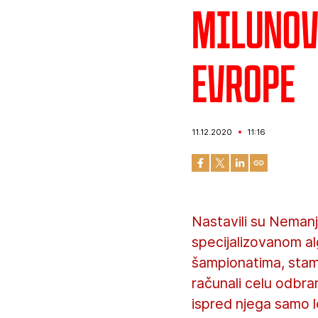
Milunov
Evrope
11.12.2020
11:16
Nastavili su Nemanj
specijalizovanom al
šampionatima, stame
računali celu odbra
ispred njega samo 