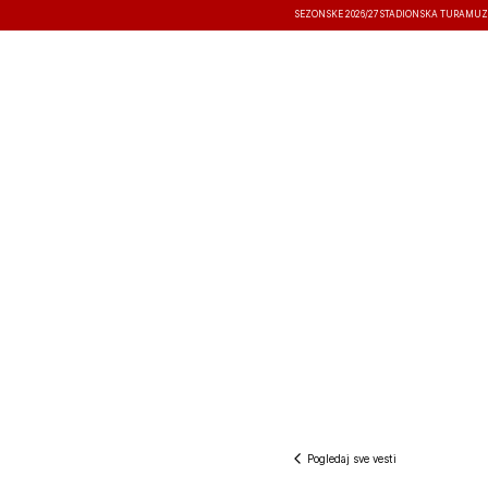
SEZONSKE 2026/27
STADIONSKA TURA
MUZ
VESTI
TAKMIČENJA
REZULTATI
Pogledaj sve vesti