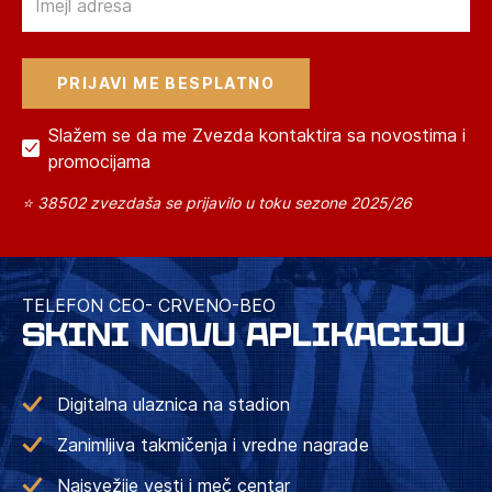
Slažem se da me Zvezda kontaktira sa novostima i
promocijama
⭐ 38502 zvezdaša se prijavilo u toku sezone 2025/26
TELEFON CEO- CRVENO-BEO
SKINI NOVU APLIKACIJU
Digitalna ulaznica na stadion
Zanimljiva takmičenja i vredne nagrade
Najsvežije vesti i meč centar