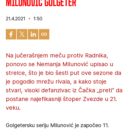
Milunović golgeter
21.4.2021
1:50
Na jučerašnjem meču protiv Radnika,
ponovo se Nemanja Milunović upisao u
strelce, što je bio šesti put ove sezone da
je pogodio mrežu rivala, a kako stoje
stvari, visoki defanzivac iz Čačka „preti“ da
postane najefikasniji štoper Zvezde u 21.
veku.
Golgetersku seriju Milunović je započeo 11.