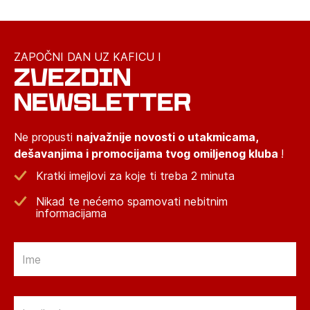
ZAPOČNI DAN UZ KAFICU I
ZVEZDIN
NEWSLETTER
Ne propusti
najvažnije novosti o utakmicama,
dešavanjima i promocijama tvog omiljenog kluba
!
Kratki imejlovi za koje ti treba 2 minuta
Nikad te nećemo spamovati nebitnim
informacijama
Email
Email