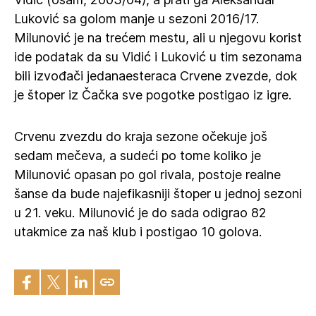
Luković sa golom manje u sezoni 2016/17.
Milunović je na trećem mestu, ali u njegovu korist
ide podatak da su Vidić i Luković u tim sezonama
bili izvođači jedanaesteraca Crvene zvezde, dok
je štoper iz Čačka sve pogotke postigao iz igre.
Crvenu zvezdu do kraja sezone očekuje još
sedam mečeva, a sudeći po tome koliko je
Milunović opasan po gol rivala, postoje realne
šanse da bude najefikasniji štoper u jednoj sezoni
u 21. veku. Milunović je do sada odigrao 82
utakmice za naš klub i postigao 10 golova.