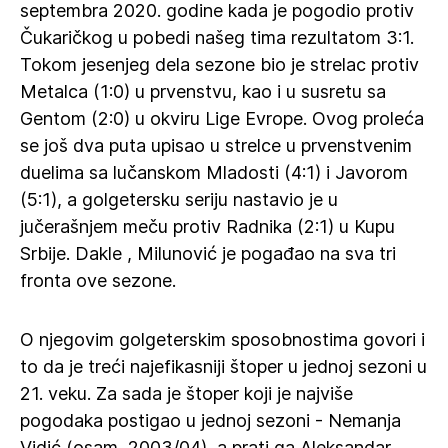
septembra 2020. godine kada je pogodio protiv
Čukaričkog u pobedi našeg tima rezultatom 3:1.
Tokom jesenjeg dela sezone bio je strelac protiv
Metalca (1:0) u prvenstvu, kao i u susretu sa
Gentom (2:0) u okviru Lige Evrope. Ovog proleća
se još dva puta upisao u strelce u prvenstvenim
duelima sa lučanskom Mladosti (4:1) i Javorom
(5:1), a golgetersku seriju nastavio je u
jučerašnjem meču protiv Radnika (2:1) u Kupu
Srbije. Dakle , Milunović je pogađao na sva tri
fronta ove sezone.
O njegovim golgeterskim sposobnostima govori i
to da je treći najefikasniji štoper u jednoj sezoni u
21. veku. Za sada je štoper koji je najviše
pogodaka postigao u jednoj sezoni - Nemanja
Vidić (osam, 2003/04), a prati ga Aleksandar