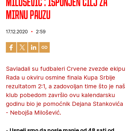
Milošević : Ispunjen cilj za
mirnu pauzu
17.12.2020
2:59
Savladali su fudbaleri Crvene zvezde ekipu
Rada u okviru osmine finala Kupa Srbije
rezultatom 2:1, a zadovoljan time što je naš
klub pobedom završio ovu kalendarsku
godinu bio je pomoćnik Dejana Stankovića
- Nebojša Milošević.
-
Uspeli smo da posle manje od 48 sati od