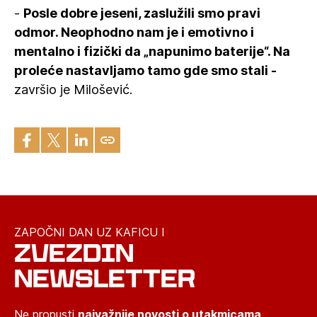
-
Posle dobre jeseni, zaslužili smo pravi
odmor. Neophodno nam je i emotivno i
mentalno i fizički da „napunimo baterije“. Na
proleće nastavljamo tamo gde smo stali -
završio je Milošević.
ZAPOČNI DAN UZ KAFICU I
ZVEZDIN
NEWSLETTER
Ne propusti
najvažnije novosti o utakmicama,