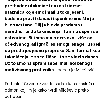
prethodne utakmice i nakon trideset
utakmica koje smo imali u toku jeseni,
budemo pravi i danas i ispunimo ono što je
bilo zacrtano. Cilj je bio da prođemo u
narednu rundu takmičenja i to smo uspeli da
ostvarimo. Bili smo malo nervozni, više od
očekivanog, ali igrači su smogli snage i uspeli
da prođu još jednu prepreku. Sam format kup
takmičenja je specifičan i to se videlo danas.
Uz to smo na spram sebe imali borbenog i
motivisanog protivnika -
počeo je Milošević.
Fudbaleri Crvene zvezde sada idu na zaslužen
odmor, koji im je kako tvrdi Milošević preko
potreban.