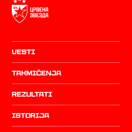
Vesti
Takmičenja
rezultati
istorija