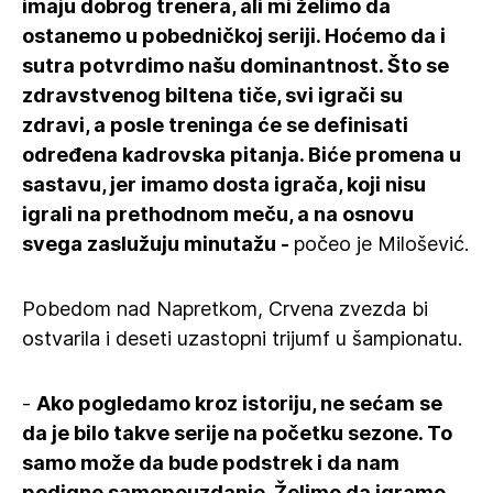
imaju dobrog trenera, ali mi želimo da
ostanemo u pobedničkoj seriji. Hoćemo da i
sutra potvrdimo našu dominantnost. Što se
zdravstvenog biltena tiče, svi igrači su
zdravi, a posle treninga će se definisati
određena kadrovska pitanja. Biće promena u
sastavu, jer imamo dosta igrača, koji nisu
igrali na prethodnom meču, a na osnovu
svega zaslužuju minutažu -
počeo je Milošević.
Pobedom nad Napretkom, Crvena zvezda bi
ostvarila i deseti uzastopni trijumf u šampionatu.
-
Ako pogledamo kroz istoriju, ne sećam se
da je bilo takve serije na početku sezone. To
samo može da bude podstrek i da nam
podigne samopouzdanje. Želimo da igramo