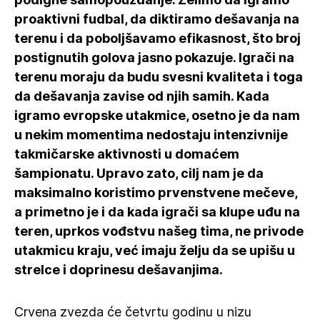
proaktivni fudbal, da diktiramo dešavanja na
terenu i da poboljšavamo efikasnost, što broj
postignutih golova jasno pokazuje. Igrači na
terenu moraju da budu svesni kvaliteta i toga
da dešavanja zavise od njih samih. Kada
igramo evropske utakmice, osetno je da nam
u nekim momentima nedostaju intenzivnije
takmičarske aktivnosti u domaćem
šampionatu. Upravo zato, cilj nam je da
maksimalno koristimo prvenstvene mečeve,
a primetno je i da kada igrači sa klupe uđu na
teren, uprkos vođstvu našeg tima, ne privode
utakmicu kraju, već imaju želju da se upišu u
strelce i doprinesu dešavanjima.
Crvena zvezda će četvrtu godinu u nizu