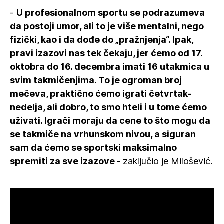
-
U profesionalnom sportu se podrazumeva
da postoji umor, ali to je više mentalni, nego
fizički, kao i da dođe do „pražnjenja“. Ipak,
pravi izazovi nas tek čekaju, jer ćemo od 17.
oktobra do 16. decembra imati 16 utakmica u
svim takmičenjima. To je ogroman broj
mečeva, praktično ćemo igrati četvrtak-
nedelja, ali dobro, to smo hteli i u tome ćemo
uživati. Igrači moraju da cene to što mogu da
se takmiče na vrhunskom nivou, a siguran
sam da ćemo se sportski maksimalno
spremiti za sve izazove -
zaključio je Milošević.