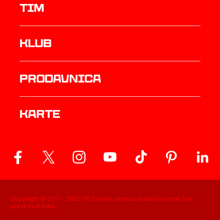
TIM
Klub
prodavnica
Karte
Copyright © 2011 -
2026
FK Crvena zvezda zvanični portal. Sva
prava zadržana.