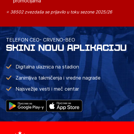
promocijama
⭐ 38502 zvezdaša se prijavilo u toku sezone 2025/26
TELEFON CEO- CRVENO-BEO
SKINI NOVU APLIKACIJU
Digitalna ulaznica na stadion
Zanimljiva takmičenja i vredne nagrade
Najsvežije vesti i meč centar