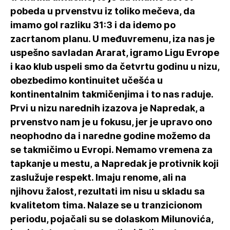
pobeda u prvenstvu iz toliko mečeva, da
imamo gol razliku 31:3 i da idemo po
zacrtanom planu. U međuvremenu, iza nas je
uspešno savladan Ararat, igramo Ligu Evrope
i kao klub uspeli smo da četvrtu godinu u nizu,
obezbedimo kontinuitet učešća u
kontinentalnim takmičenjima i to nas raduje.
Prvi u nizu narednih izazova je Napredak, a
prvenstvo nam je u fokusu, jer je upravo ono
neophodno da i naredne godine možemo da
se takmičimo u Evropi. Nemamo vremena za
tapkanje u mestu, a Napredak je protivnik koji
zaslužuje respekt. Imaju renome, ali na
njihovu žalost, rezultati im nisu u skladu sa
kvalitetom tima. Nalaze se u tranzicionom
periodu, pojačali su se dolaskom Milunovića,