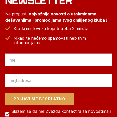
NEWSLETTER
Ne propusti
najvažnije novosti o utakmicama,
dešavanjima i promocijama tvog omiljenog kluba
!
Kratki imejlovi za koje ti treba 2 minuta
Nikad te nećemo spamovati nebitnim
informacijama
Email
Email
Slažem se da me Zvezda kontaktira sa novostima i