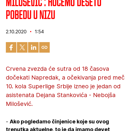
Milošević : Hoćemo desetu
pobedu u nizu
2.10.2020
1:54
Crvena zvezda će sutra od 18 časova
dočekati Napredak, a očekivanja pred meč
10. kola Superlige Srbije izneo je jedan od
asistenata Dejana Stankovića - Nebojša
Milošević.
-
Ako pogledamo činjenice koje su ovog
trenutka aktuelne, to je da imamo devet