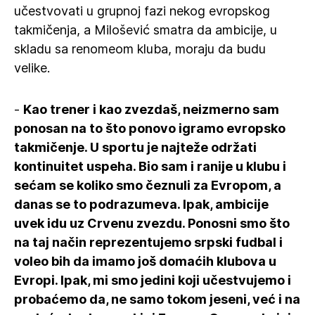
učestvovati u grupnoj fazi nekog evropskog
takmičenja, a Milošević smatra da ambicije, u
skladu sa renomeom kluba, moraju da budu
velike.
-
Kao trener i kao zvezdaš, neizmerno sam
ponosan na to što ponovo igramo evropsko
takmičenje. U sportu je najteže održati
kontinuitet uspeha. Bio sam i ranije u klubu i
sećam se koliko smo čeznuli za Evropom, a
danas se to podrazumeva. Ipak, ambicije
uvek idu uz Crvenu zvezdu. Ponosni smo što
na taj način reprezentujemo srpski fudbal i
voleo bih da imamo još domaćih klubova u
Evropi. Ipak, mi smo jedini koji učestvujemo i
probaćemo da, ne samo tokom jeseni, već i na