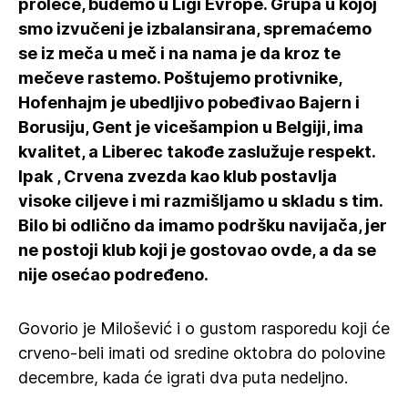
proleće, budemo u Ligi Evrope. Grupa u kojoj
smo izvučeni je izbalansirana, spremaćemo
se iz meča u meč i na nama je da kroz te
mečeve rastemo. Poštujemo protivnike,
Hofenhajm je ubedljivo pobeđivao Bajern i
Borusiju, Gent je vicešampion u Belgiji, ima
kvalitet, a Liberec takođe zaslužuje respekt.
Ipak , Crvena zvezda kao klub postavlja
visoke ciljeve i mi razmišljamo u skladu s tim.
Bilo bi odlično da imamo podršku navijača, jer
ne postoji klub koji je gostovao ovde, a da se
nije osećao podređeno.
Govorio je Milošević i o gustom rasporedu koji će
crveno-beli imati od sredine oktobra do polovine
decembre, kada će igrati dva puta nedeljno.