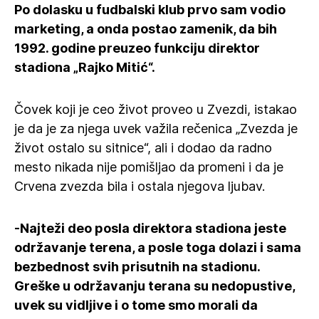
Po dolasku u fudbalski klub prvo sam vodio
marketing, a onda postao zamenik, da bih
1992. godine preuzeo funkciju direktor
stadiona „Rajko Mitić“.
Čovek koji je ceo život proveo u Zvezdi, istakao
je da je za njega uvek važila rečenica „Zvezda je
život ostalo su sitnice“, ali i dodao da radno
mesto nikada nije pomišljao da promeni i da je
Crvena zvezda bila i ostala njegova ljubav.
-Najteži deo posla direktora stadiona jeste
održavanje terena, a posle toga dolazi i sama
bezbednost svih prisutnih na stadionu.
Greške u održavanju terana su nedopustive,
uvek su vidljive i o tome smo morali da