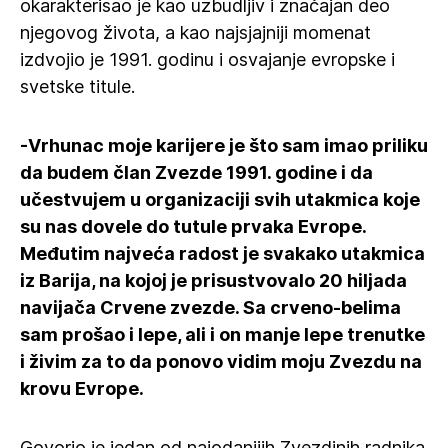
okarakterisao je kao uzbudljiv i značajan deo
njegovog života, a kao najsjajniji momenat
izdvojio je 1991. godinu i osvajanje evropske i
svetske titule.
-Vrhunac moje karijere je što sam imao priliku
da budem član Zvezde 1991. godine i da
učestvujem u organizaciji svih utakmica koje
su nas dovele do tutule prvaka Evrope.
Međutim najveća radost je svakako utakmica
iz Barija, na kojoj je prisustvovalo 20 hiljada
navijača Crvene zvezde. Sa crveno-belima
sam prošao i lepe, ali i on manje lepe trenutke
i živim za to da ponovo vidim moju Zvezdu na
krovu Evrope.
Govorio je jedan od najodanijih Zvezdinih radnika