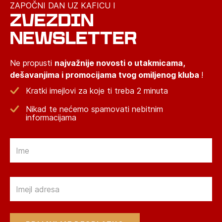
ZAPOČNI DAN UZ KAFICU I
ZVEZDIN
NEWSLETTER
Ne propusti
najvažnije novosti o utakmicama,
dešavanjima i promocijama tvog omiljenog kluba
!
Kratki imejlovi za koje ti treba 2 minuta
Nikad te nećemo spamovati nebitnim
informacijama
Email
Email