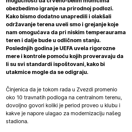
mogućnosti da crveno-belim momcima
obezbedimo igranje na prirodnoj podlozi.
Kako bismo dodatno unapredili i olakšali
održavanje terena uveli smo i grejanje koje
nam omogućava da pri niskim temperaurama
teren i dalje bude u odličnom stanju.
Poslednjih godina je UEFA uvela rigorozne
mere i kontrole pomoću kojih proveravaju da
li su svi standardi ispoštovani, kako bi
utakmice mogle da se odigraju.
Činjenica da je tokom rada u Zvezdi promenio
oko 10 travnatih podloga na centralnom terenu,
dovoljno govori koliki je period proveo u klubu i
kakve je napore ulagao za modernizaciju našeg
stadiona.