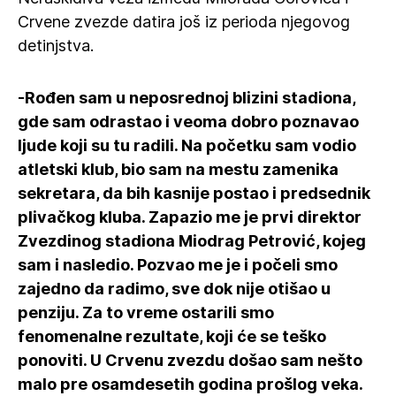
Crvene zvezde datira još iz perioda njegovog
detinjstva.
-Rođen sam u neposrednoj blizini stadiona,
gde sam odrastao i veoma dobro poznavao
ljude koji su tu radili. Na početku sam vodio
atletski klub, bio sam na mestu zamenika
sekretara, da bih kasnije postao i predsednik
plivačkog kluba. Zapazio me je prvi direktor
Zvezdinog stadiona Miodrag Petrović, kojeg
sam i nasledio. Pozvao me je i počeli smo
zajedno da radimo, sve dok nije otišao u
penziju. Za to vreme ostarili smo
fenomenalne rezultate, koji će se teško
ponoviti. U Crvenu zvezdu došao sam nešto
malo pre osamdesetih godina prošlog veka.