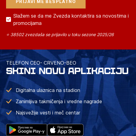
Slažem se da me Zvezda kontaktira sa novostima i
promocijama
⭐ 38502 zvezdaša se prijavilo u toku sezone 2025/26
TELEFON CEO- CRVENO-BEO
SKINI NOVU APLIKACIJU
Digitalna ulaznica na stadion
Zanimljiva takmičenja i vredne nagrade
Najsvežije vesti i meč centar