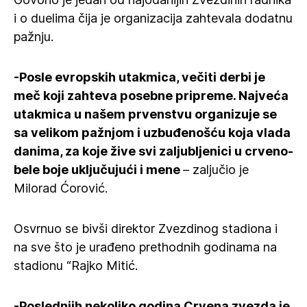
i o duelima čija je organizacija zahtevala dodatnu
pažnju.
-Posle evropskih utakmica, večiti derbi je
meč koji zahteva posebne pripreme. Najveća
utakmica u našem prvenstvu organizuje se
sa velikom pažnjom i uzbuđenošću koja vlada
danima, za koje žive svi zaljubljenici u crveno-
bele boje uključujući i mene
– zaljučio je
Milorad Ćorović.
Osvrnuo se bivši direktor Zvezdinog stadiona i
na sve što je urađeno prethodnih godinama na
stadionu “Rajko Mitić.
-Poslednjih nekoliko godina Crvena zvezda je