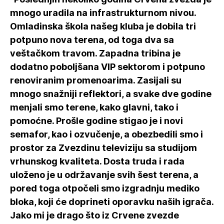
mnogo uradila na infrastrukturnom nivou.
Omladinska škola našeg kluba je dobila tri
potpuno nova terena, od toga dva sa
veštačkom travom. Zapadna tribina je
dodatno poboljšana VIP sektorom i potpuno
renoviranim promenoarima. Zasijali su
mnogo snažniji reflektori, a svake dve godine
menjali smo terene, kako glavni, tako i
pomoćne. Prošle godine stigao je i novi
semafor, kao i ozvučenje, a obezbedili smo i
prostor za Zvezdinu televiziju sa studijom
vrhunskog kvaliteta. Dosta truda i rada
uloženo je u održavanje svih šest terena, a
pored toga otpočeli smo izgradnju mediko
bloka, koji će doprineti oporavku naših igrača.
Jako mi je drago što iz Crvene zvezde