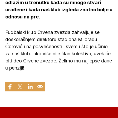
odlazim u trenutku kada su mnoge stvari
urađene i kada naš klub izgleda znatno bolje u
odnosu na pre.
Fudbalski klub Crvena zvezda zahvaljuje se
doskorašnjem direktoru stadiona Miloradu
Ćoroviću na posvećenosti i svemu što je učinio
za naš klub. Iako više nije član kolektiva, uvek će
biti deo Crvene zvezde. Želimo mu najlepše dane
u penziji!