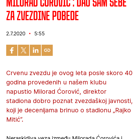
Milorad Ćorović : Dao sam sebe
za Zvezdine pobede
2.7.2020
5:55
Crvenu zvezdu je ovog leta posle skoro 40
godina provedenih u našem klubu
napustio Milorad Ćorović, direktor
stadiona dobro poznat zvezdaškoj javnosti,
koji je decenijama brinuo o stadionu „Rajko
Mitić“.
Neraskidiva veza između Milorada Ćorovića i