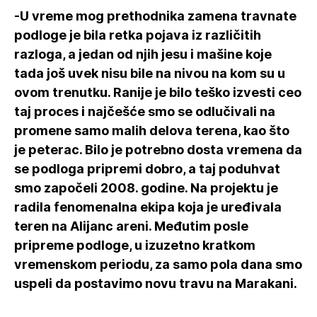
-U vreme mog prethodnika zamena travnate
podloge je bila retka pojava iz različitih
razloga, a jedan od njih jesu i mašine koje
tada još uvek nisu bile na nivou na kom su u
ovom trenutku. Ranije je bilo teško izvesti ceo
taj proces i najčešće smo se odlučivali na
promene samo malih delova terena, kao što
je peterac. Bilo je potrebno dosta vremena da
se podloga pripremi dobro, a taj poduhvat
smo započeli 2008. godine. Na projektu je
radila fenomenalna ekipa koja je uređivala
teren na Alijanc areni. Međutim posle
pripreme podloge, u izuzetno kratkom
vremenskom periodu, za samo pola dana smo
uspeli da postavimo novu travu na Marakani.