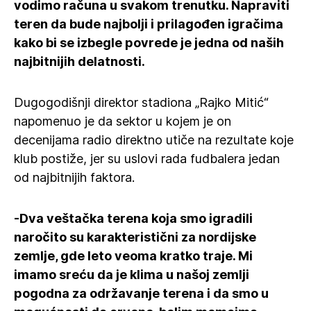
vodimo računa u svakom trenutku. Napraviti
teren da bude najbolji i prilagođen igračima
kako bi se izbegle povrede je jedna od naših
najbitnijih delatnosti.
Dugogodišnji direktor stadiona „Rajko Mitić“
napomenuo je da sektor u kojem je on
decenijama radio direktno utiče na rezultate koje
klub postiže, jer su uslovi rada fudbalera jedan
od najbitnijih faktora.
-Dva veštačka terena koja smo igradili
naročito su karakteristični za nordijske
zemlje, gde leto veoma kratko traje. Mi
imamo sreću da je klima u našoj zemlji
pogodna za održavanje terena i da smo u