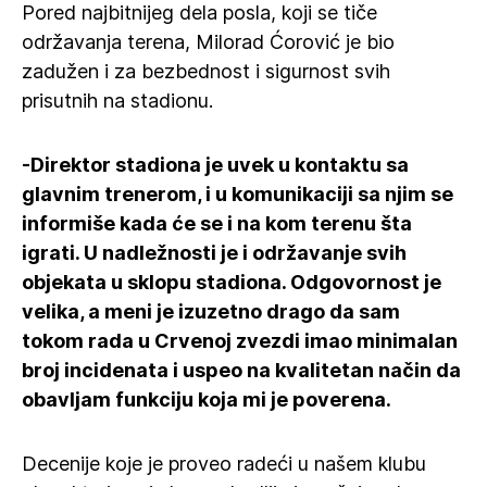
Pored najbitnijeg dela posla, koji se tiče
održavanja terena, Milorad Ćorović je bio
zadužen i za bezbednost i sigurnost svih
prisutnih na stadionu.
-Direktor stadiona je uvek u kontaktu sa
glavnim trenerom, i u komunikaciji sa njim se
informiše kada će se i na kom terenu šta
igrati. U nadležnosti je i održavanje svih
objekata u sklopu stadiona. Odgovornost je
velika, a meni je izuzetno drago da sam
tokom rada u Crvenoj zvezdi imao minimalan
broj incidenata i uspeo na kvalitetan način da
obavljam funkciju koja mi je poverena.
Decenije koje je proveo radeći u našem klubu