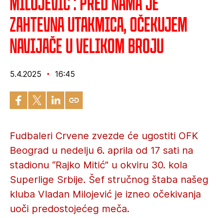
Milojević : Pred nama je
zahtevna utakmica, očekujem
navijače u velikom broju
5.4.2025
16:45
Fudbaleri Crvene zvezde će ugostiti OFK
Beograd u nedelju 6. aprila od 17 sati na
stadionu “Rajko Mitić” u okviru 30. kola
Superlige Srbije. Šef stručnog štaba našeg
kluba Vladan Milojević je izneo očekivanja
uoči predostojećeg meča.