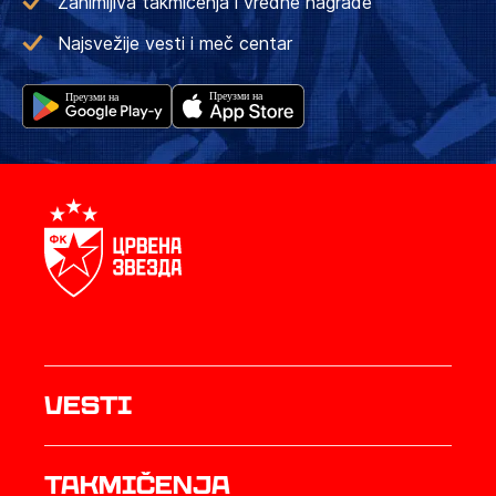
Zanimljiva takmičenja i vredne nagrade
Najsvežije vesti i meč centar
Vesti
Takmičenja