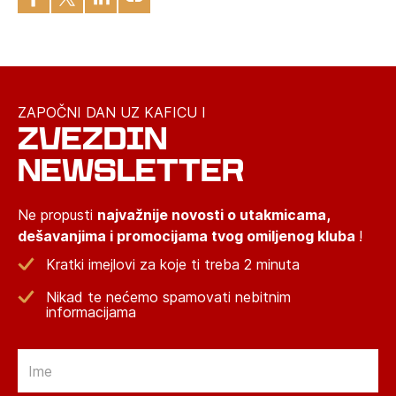
ZAPOČNI DAN UZ KAFICU I
ZVEZDIN
NEWSLETTER
Ne propusti
najvažnije novosti o utakmicama,
dešavanjima i promocijama tvog omiljenog kluba
!
Kratki imejlovi za koje ti treba 2 minuta
Nikad te nećemo spamovati nebitnim
informacijama
Email