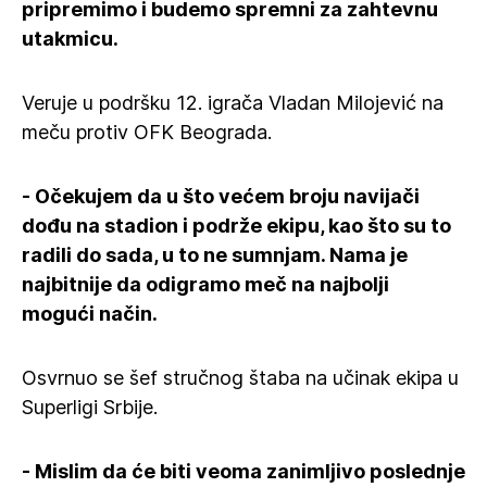
pripremimo i budemo spremni za zahtevnu
utakmicu.
Veruje u podršku 12. igrača Vladan Milojević na
meču protiv OFK Beograda.
- Očekujem da u što većem broju navijači
dođu na stadion i podrže ekipu, kao što su to
radili do sada, u to ne sumnjam. Nama je
najbitnije da odigramo meč na najbolji
mogući način.
Osvrnuo se šef stručnog štaba na učinak ekipa u
Superligi Srbije.
- Mislim da će biti veoma zanimljivo poslednje