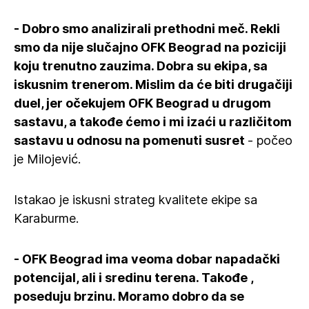
- Dobro smo analizirali prethodni meč. Rekli
smo da nije slučajno OFK Beograd na poziciji
koju trenutno zauzima. Dobra su ekipa, sa
iskusnim trenerom. Mislim da će biti drugačiji
duel, jer očekujem OFK Beograd u drugom
sastavu, a takođe ćemo i mi izaći u različitom
sastavu u odnosu na pomenuti susret
- počeo
je Milojević.
Istakao je iskusni strateg kvalitete ekipe sa
Karaburme.
- OFK Beograd ima veoma dobar napadački
potencijal, ali i sredinu terena. Takođe ,
poseduju brzinu. Moramo dobro da se