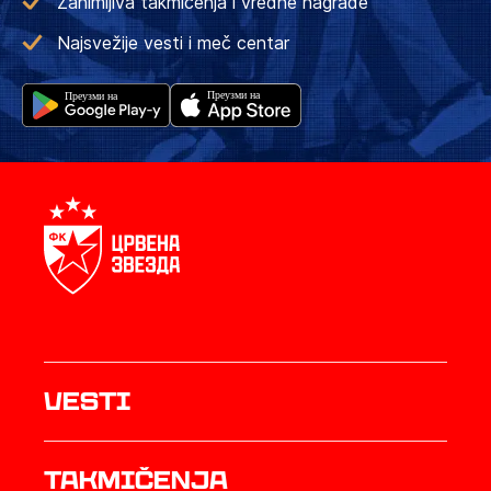
Zanimljiva takmičenja i vredne nagrade
Najsvežije vesti i meč centar
Vesti
Takmičenja