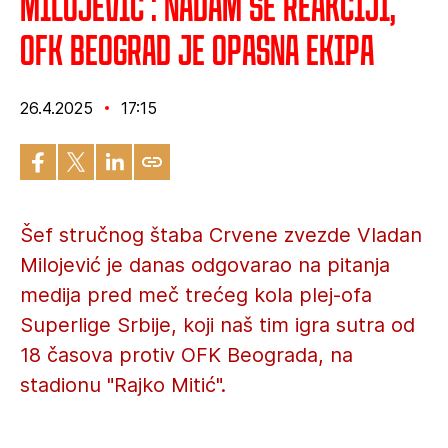
Milojević : Nadam se reakciji,
OFK Beograd je opasna ekipa
26.4.2025
17:15
Šef stručnog štaba Crvene zvezde Vladan
Milojević je danas odgovarao na pitanja
medija pred meč trećeg kola plej-ofa
Superlige Srbije, koji naš tim igra sutra od
18 časova protiv OFK Beograda, na
stadionu "Rajko Mitić".