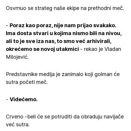
Osvrnuo se strateg naše ekipe na prethodni meč.
-
Poraz kao poraz, nije nam prijao svakako.
Ima dosta stvari u kojima nismo bili na nivou,
ali to je sve iza nas, to smo već arhivirali,
okrećemo se novoj utakmici
- rekao je Vladan
Milojević.
Predstavnike medija je zanimalo koji golman će
sutra početi meč.
-
Videćemo.
Crveno -beli će se potruditi da obraduju navijače
već sutra.