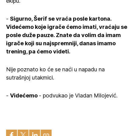
ekipu.
-
Sigurno, Šerif se vraća posle kartona.
Videćemo koje igrače ćemo imati, vraćaju se
posle duže pauze. Znate da volim da imam
igrače koji su najspremniji, danas imamo
trening, pa ćemo videti.
Nije poznato ko će se naći u napadu na
sutrašnjoj utakmici.
-
Videćemo
- podvukao je Vladan Milojević.