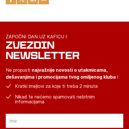
ZAPOČNI DAN UZ KAFICU I
ZVEZDIN
NEWSLETTER
Ne propusti
najvažnije novosti o utakmicama,
dešavanjima i promocijama tvog omiljenog kluba
!
Kratki imejlovi za koje ti treba 2 minuta
Nikad te nećemo spamovati nebitnim
informacijama
Email