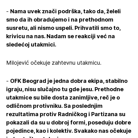
-
Nama uvek znači podrška, tako da, želeli
smo da ih obradujemo i na prethodnom
susretu, ali nismo uspeli. Prihvatili smo to,
krivicu na nas. Nadam se reakciji već na
sledećoj utakmici.
Milojević očekuje zahtevnu utakmicu.
-
OFK Beograd je jedna dobra ekipa, stabilno
igraju, nisu slučajno tu gde jesu. Prethodne
utakmice su bile dosta zanimljive, reč je o
odličnom protivniku. Sa poslednjim
rezultatima protiv Radničkog i Partizana su
pokazali da su u dobroj formi, poseduju dobre
pojedince, kao i kolektiv. Svakako nas očekuje