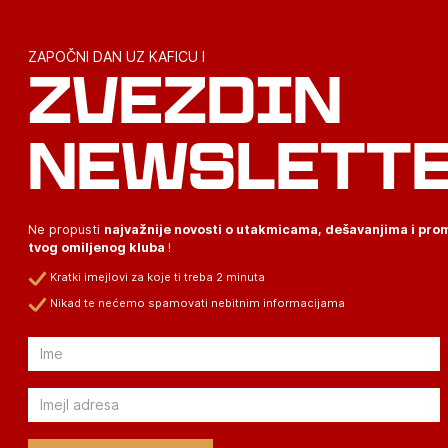
ZAPOČNI DAN UZ KAFICU I
ZVEZDIN
NEWSLETT
Ne propusti
najvažnije novosti o utakmicama, dešavanjima i pr
tvog omiljenog kluba
!
Kratki imejlovi za koje ti treba 2 minuta
Nikad te nećemo spamovati nebitnim informacijama
Email
Email