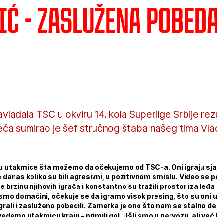
ić - Zaslužena pobed
vladala TSC u okviru 14. kola Superlige Srbije rezu
ča sumirao je šef stručnog štaba našeg tima Vlad
u utakmice šta možemo da očekujemo od TSC-a. Oni igraju sjaj
 se danas koliko su bili agresivni, u pozitivnom smislu. Video s
e brzinu njihovih igrača i konstantno su tražili prostor iza le
da smo domaćini, očekuje se da igramo visok presing, što su oni u
grali i zasluženo pobedili. Zamerka je ono što nam se stalno de
demo utakmicu kraju - primili gol. Ušli smo u nervozu, ali već