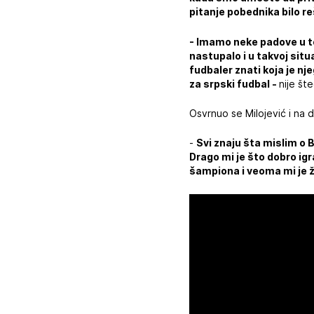
pitanje pobednika bilo r
- Imamo neke padove u to
nastupalo i u takvoj situ
fudbaler znati koja je n
za srpski fudbal -
nije št
Osvrnuo se Milojević i na
-
Svi znaju šta mislim o 
Drago mi je što dobro ig
šampiona i veoma mi je 