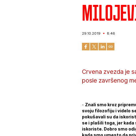
Milojev
29.10.2019
8:46
Crvena zvezda je sa
posle završenog me
-
Znali smo kroz priprem
svoju filozofiju i videlo
pokušavali su da iskorist
se i plašili toga, jer ka
iskoriste. Dobro smo odi
kada smo umesto da prive