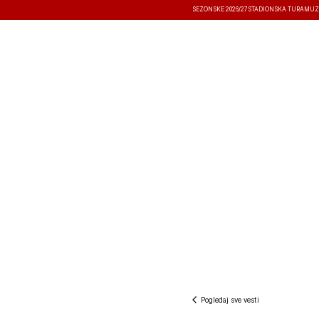
SEZONSKE 2026/27
STADIONSKA TURA
MUZ
VESTI
TAKMIČENJA
REZULTATI
Pogledaj sve vesti