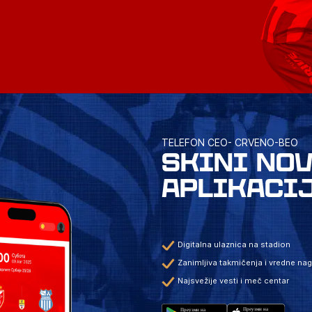
TELEFON CEO- CRVENO-BEO
SKINI NO
APLIKACI
Digitalna ulaznica na stadion
Zanimljiva takmičenja i vredne na
Najsvežije vesti i meč centar