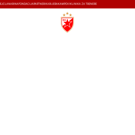
EJ
ČLANARINA
FONDACIJA
PARTNERI
KARIJERA
KAMPOVI
KLINIKA ZA TRENERE
ISTORIJA