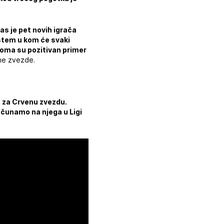
as je pet novih igrača
sistem u kom će svaki
eoma su pozitivan primer
ene zvezde.
n za Crvenu zvezdu.
ačunamo na njega u Ligi