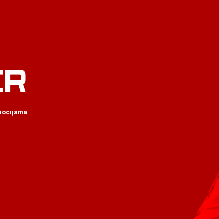
ER
omocijama