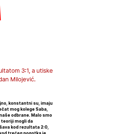
a
ltatom 3:1, a utiske
an Milojević.
no, konstantni su, imaju
e pečat mog kolege Saba,
đa naše odbrane. Malo smo
 teoriji mogli da
šava kod rezultata 2:0,
 kod trećeg pogotka je