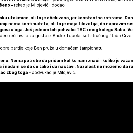
ešeno -
rekao je Milojević i dodao:
ku utakmice, ali to je očekivano, jer konstantno rotiramo. Dan
aciji nema kontinuiteta, ali to je moja filozofija, da napravim 
jegova uloga. Još jednom bih pohvalio TSC i mog kolegu Saba. V
edeo reči hvale za goste iz Bačke Topole, šef stručnog štaba Crv
 dobre partije koje Ben pruža u domaćem šampionatu.
Benu. Nema potrebe da pričam koliko nam znači i koliko je važa
ra i nadam se da će tako i da nastavi. Nažalost ne možemo da r
žao zbog toga -
podvukao je Milojević.