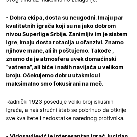
- Dobra ekipa, dosta su neugodni. Imaju par
kvalitetnih igrača koji su na jako dobrom
nivou Superlige Srbije. Zanimljiv im je sistem
igre, imaju dosta rotacija u ofanzivi. Znamo
njihove mane, ali ih poštujemo. Takođe ,
znamo da je atmosfera uvek domaćinski
“vatrena”, ali biće i naših navijača u velikom
broju. Očekujemo dobru utakmicu i
maksimalno smo fokusirani na meč.
Radnički 1923 poseduje veliki broj iskusnih
igrača, a naš stručni štab se pobrinuo da otkrije
sve kvalitete i nedostatke narednog protivnika.
- Vidosavljević je interesantan igrač, lucidan.