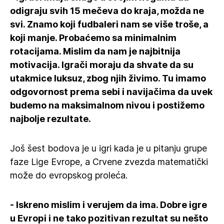
odigraju svih 15 mečeva do kraja, možda ne
svi. Znamo koji fudbaleri nam se više troše, a
koji manje. Probaćemo sa minimalnim
rotacijama. Mislim da nam je najbitnija
motivacija. Igrači moraju da shvate da su
utakmice luksuz, zbog njih živimo. Tu imamo
odgovornost prema sebi i navijačima da uvek
budemo na maksimalnom nivou i postižemo
najbolje rezultate.
Još šest bodova je u igri kada je u pitanju grupe
faze Lige Evrope, a Crvene zvezda matematički
može do evropskog proleća.
- Iskreno mislim i verujem da ima. Dobre igre
u Evropi i ne tako pozitivan rezultat su nešto