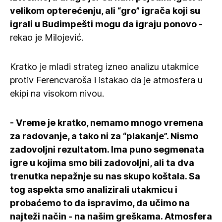
velikom opterećenju, ali “gro” igrača koji su
igrali u Budimpešti mogu da igraju ponovo -
rekao je Milojević.
Kratko je mladi strateg izneo analizu utakmice
protiv Ferencvaroša i istakao da je atmosfera u
ekipi na visokom nivou.
- Vreme je kratko, nemamo mnogo vremena
za radovanje, a tako ni za “plakanje”. Nismo
zadovoljni rezultatom. Ima puno segmenata
igre u kojima smo bili zadovoljni, ali ta dva
trenutka nepažnje su nas skupo koštala. Sa
tog aspekta smo analizirali utakmicu i
probaćemo to da ispravimo, da učimo na
najteži način - na našim greškama. Atmosfera