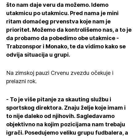
što nam daje veru da možemo. Idemo
utakmicu po utakmicu. Pred nama je mini
ritam domaćeg prvenstva koje nam je
prioritet. Možemo da kontrolišemo nas, a to je
da probamo da pobedimo obe utakmice -
Trabzonspor i Monako, te da vidimo kako se
odvija situacija u grupi.
Na zimskoj pauzi Crvenu zvezdu očekuje i
prelazni rok.
- To je više pitanje za skauting službu i
sportskog direktora. Znaju želje koje imam i
to nije daleko od njihovih. Sagledavamo
objektivno na kojim pozicijama nam trebaju
igrači. Posedujemo veliku grupu fudbalera, a