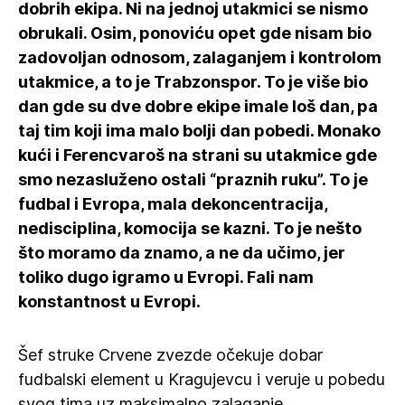
dobrih ekipa. Ni na jednoj utakmici se nismo
obrukali. Osim, ponoviću opet gde nisam bio
zadovoljan odnosom, zalaganjem i kontrolom
utakmice, a to je Trabzonspor. To je više bio
dan gde su dve dobre ekipe imale loš dan, pa
taj tim koji ima malo bolji dan pobedi. Monako
kući i Ferencvaroš na strani su utakmice gde
smo nezasluženo ostali “praznih ruku”. To je
fudbal i Evropa, mala dekoncentracija,
nedisciplina, komocija se kazni. To je nešto
što moramo da znamo, a ne da učimo, jer
toliko dugo igramo u Evropi. Fali nam
konstantnost u Evropi.
Šef struke Crvene zvezde očekuje dobar
fudbalski element u Kragujevcu i veruje u pobedu
svog tima uz maksimalno zalaganje.