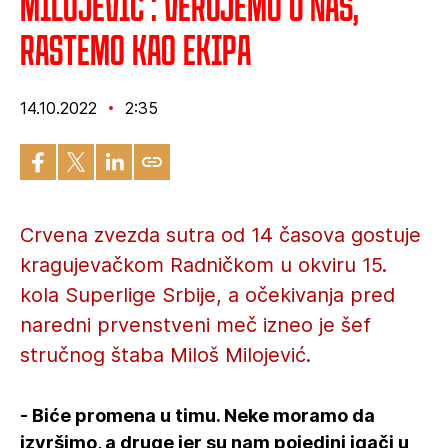
Milojević : Verujemo u nas,
rastemo kao ekipa
14.10.2022
2:35
Crvena zvezda sutra od 14 časova gostuje
kragujevačkom Radničkom u okviru 15.
kola Superlige Srbije, a očekivanja pred
naredni prvenstveni meč izneo je šef
stručnog štaba Miloš Milojević.
- Biće promena u timu. Neke moramo da
izvršimo, a druge jer su nam pojedini igači u