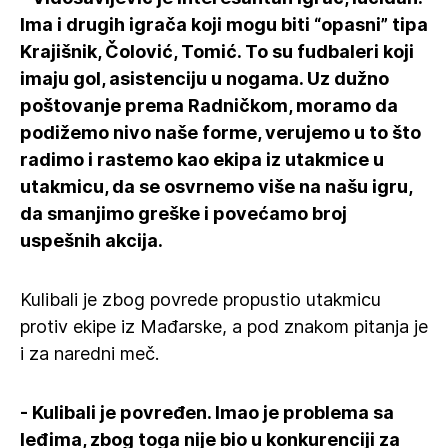
Ima i drugih igrača koji mogu biti “opasni” tipa
Krajišnik, Čolović, Tomić. To su fudbaleri koji
imaju gol, asistenciju u nogama. Uz dužno
poštovanje prema Radničkom, moramo da
podižemo nivo naše forme, verujemo u to što
radimo i rastemo kao ekipa iz utakmice u
utakmicu, da se osvrnemo više na našu igru,
da smanjimo greške i povećamo broj
uspešnih akcija.
Kulibali je zbog povrede propustio utakmicu
protiv ekipe iz Mađarske, a pod znakom pitanja je
i za naredni meč.
- Kulibali je povređen. Imao je problema sa
leđima, zbog toga nije bio u konkurenciji za