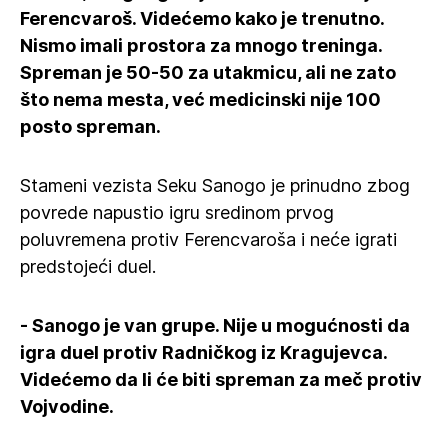
Ferencvaroš. Videćemo kako je trenutno.
Nismo imali prostora za mnogo treninga.
Spreman je 50-50 za utakmicu, ali ne zato
što nema mesta, već medicinski nije 100
posto spreman.
Stameni vezista Seku Sanogo je prinudno zbog
povrede napustio igru sredinom prvog
poluvremena protiv Ferencvaroša i neće igrati
predstojeći duel.
- Sanogo je van grupe. Nije u mogućnosti da
igra duel protiv Radničkog iz Kragujevca.
Videćemo da li će biti spreman za meč protiv
Vojvodine.