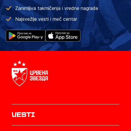
Zanimljiva takmičenja i vredne nagrade
Najsvežije vesti i meč centar
Vesti