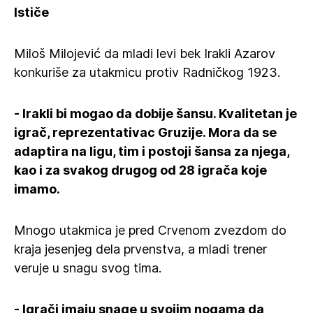
Ističe
Miloš Milojević da mladi levi bek Irakli Azarov
konkuriše za utakmicu protiv Radničkog 1923.
- Irakli bi mogao da dobije šansu. Kvalitetan je
igrač, reprezentativac Gruzije. Mora da se
adaptira na ligu, tim i postoji šansa za njega,
kao i za svakog drugog od 28 igrača koje
imamo.
Mnogo utakmica je pred Crvenom zvezdom do
kraja jesenjeg dela prvenstva, a mladi trener
veruje u snagu svog tima.
- Igrači imaju snage u svojim nogama da