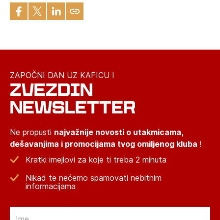
ZAPOČNI DAN UZ KAFICU I
ZVEZDIN
NEWSLETTER
Ne propusti
najvažnije novosti o utakmicama,
dešavanjima i promocijama tvog omiljenog kluba
!
Kratki imejlovi za koje ti treba 2 minuta
Nikad te nećemo spamovati nebitnim
informacijama
Email