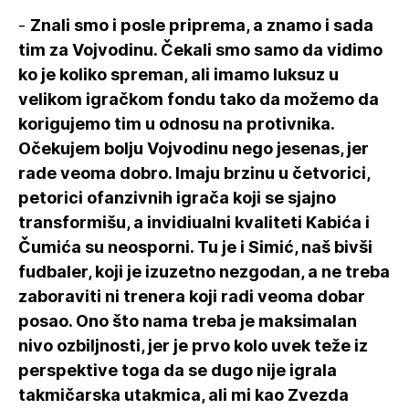
-
Znali smo i posle priprema, a znamo i sada
tim za Vojvodinu. Čekali smo samo da vidimo
ko je koliko spreman, ali imamo luksuz u
velikom igračkom fondu tako da možemo da
korigujemo tim u odnosu na protivnika.
Očekujem bolju Vojvodinu nego jesenas, jer
rade veoma dobro. Imaju brzinu u četvorici,
petorici ofanzivnih igrača koji se sjajno
transformišu, a invidiualni kvaliteti Kabića i
Čumića su neosporni. Tu je i Simić, naš bivši
fudbaler, koji je izuzetno nezgodan, a ne treba
zaboraviti ni trenera koji radi veoma dobar
posao. Ono što nama treba je maksimalan
nivo ozbiljnosti, jer je prvo kolo uvek teže iz
perspektive toga da se dugo nije igrala
takmičarska utakmica, ali mi kao Zvezda