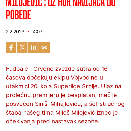
Milojević : Uz huk navijača do
pobede
2.2.2023
4:07
Fudbaleri Crvene zvezde sutra od 16
časova dočekuju ekipu Vojvodine u
utakmici 20. kola Superlige Srbije. Ulaz na
prolećnu premijeru je besplatan, meč je
posvećen Siniši Mihajloviću, a šef stručnog
štaba našeg tima Miloš Milojević izneo je
očekivanja pred nastavak sezone.