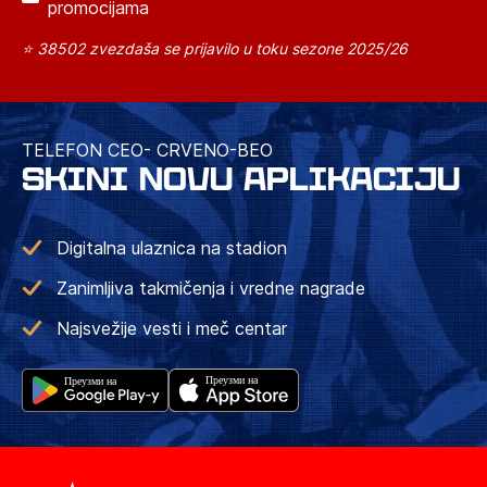
promocijama
⭐ 38502 zvezdaša se prijavilo u toku sezone 2025/26
TELEFON CEO- CRVENO-BEO
SKINI NOVU APLIKACIJU
Digitalna ulaznica na stadion
Zanimljiva takmičenja i vredne nagrade
Najsvežije vesti i meč centar