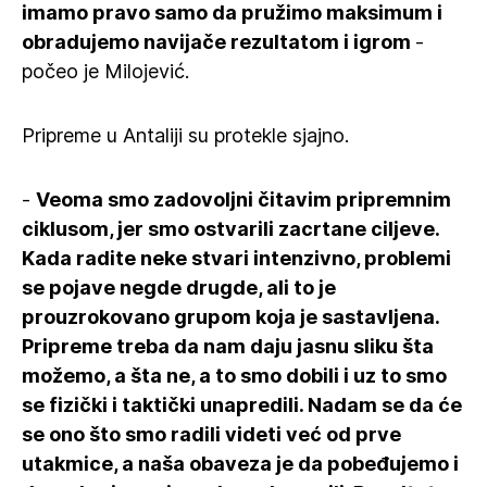
imamo pravo samo da pružimo maksimum i
obradujemo navijače rezultatom i igrom
-
počeo je Milojević.
Pripreme u Antaliji su protekle sjajno.
-
Veoma smo zadovoljni čitavim pripremnim
ciklusom, jer smo ostvarili zacrtane ciljeve.
Kada radite neke stvari intenzivno, problemi
se pojave negde drugde, ali to je
prouzrokovano grupom koja je sastavljena.
Pripreme treba da nam daju jasnu sliku šta
možemo, a šta ne, a to smo dobili i uz to smo
se fizički i taktički unapredili. Nadam se da će
se ono što smo radili videti već od prve
utakmice, a naša obaveza je da pobeđujemo i