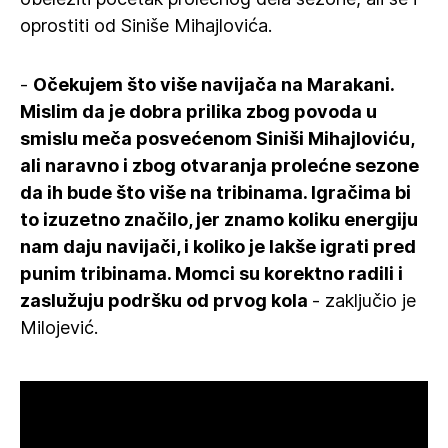
oprostiti od Siniše Mihajlovića.
-
Očekujem što više navijača na Marakani.
Mislim da je dobra prilika zbog povoda u
smislu meča posvećenom Siniši Mihajloviću,
ali naravno i zbog otvaranja prolećne sezone
da ih bude što više na tribinama. Igračima bi
to izuzetno značilo, jer znamo koliku energiju
nam daju navijači, i koliko je lakše igrati pred
punim tribinama. Momci su korektno radili i
zaslužuju podršku od prvog kola
- zaključio je
Milojević.