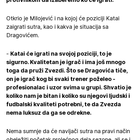
Otkrio je Milojević i na kojoj će poziciji Katai
zaigrati sutra, kao i kakva je situacija sa
Dragovićem.
-
Katai će igrati na svojoj poziciji, to je
sigurno. Kvalitetan je igrač i ima još mnogo
toga da pruži Zvezdi. Što se Dragovića tiče,
on je igrač kog bi svaki trener poželeo -
profesionalac i uzor svima u grupi. Shvatio je
koliko nam je bitan i koliko su njegovi ljudski i
fudbalski kvaliteti potrebni, te da Zvezda
nema luksuz da ga se odrekne.
Nema sumnje da će navijači sutra na pravi način
obeležiti početak prolećnog dela sezone, ali se i