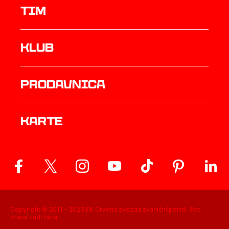
TIM
Klub
prodavnica
Karte
Copyright © 2011 -
2026
FK Crvena zvezda zvanični portal. Sva
prava zadržana.