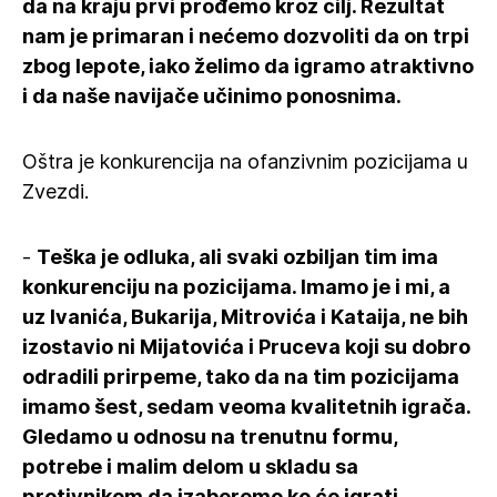
da na kraju prvi prođemo kroz cilj. Rezultat
nam je primaran i nećemo dozvoliti da on trpi
zbog lepote, iako želimo da igramo atraktivno
i da naše navijače učinimo ponosnima.
Oštra je konkurencija na ofanzivnim pozicijama u
Zvezdi.
-
Teška je odluka, ali svaki ozbiljan tim ima
konkurenciju na pozicijama. Imamo je i mi, a
uz Ivanića, Bukarija, Mitrovića i Kataija, ne bih
izostavio ni Mijatovića i Pruceva koji su dobro
odradili prirpeme, tako da na tim pozicijama
imamo šest, sedam veoma kvalitetnih igrača.
Gledamo u odnosu na trenutnu formu,
potrebe i malim delom u skladu sa
protivnikom da izaberemo ko će igrati.