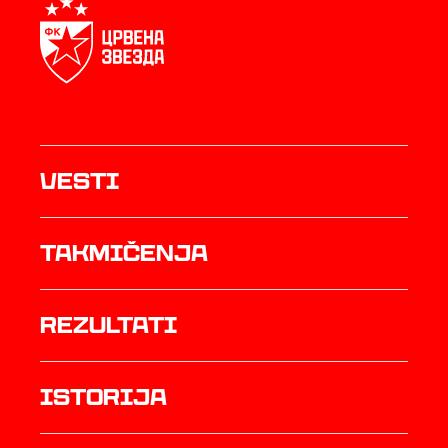
Vesti
Takmičenja
rezultati
istorija