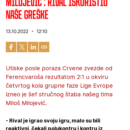
Milojević : Rival iskoristio
naše greške
13.10.2022
12:10
Utiske posle poraza Crvene zvezde od
Ferencvaroša rezultatom 2:1 u okviru
četvrtog kola grupne faze Lige Evrope
izneo je šef stručnog štaba našeg tima
Miloš Milojević.
- Rival je igrao svoju igru, malo su bili
reaktivni, čekali polukontru i kontru iz