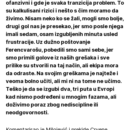
ofanzivni i gde je svaka tranzicija problem. To
su kalkulisani rizici i nešto s čim moramo da
živimo. Nisam neko ko se žali, mogli smo bolje,
drugi gol nas je presekao, jer smo posle njega
imali sedam, osam izgubljenih minuta usled
frustracije. Uz dužno poštovanje
Ferencvarošu, pobedili smo sami sebe, jer
smo primili golove iz naših grešaka i sve
prilike su stvorili na taj način, ali ekipa mora
da odraste. Na svojim greškama je najteže i
veoma bolno učiti, ali mi ni na tome ne učimo.
Teško je da se izgubi dva, tri puta u Evropi
kad nismo podređeni u mnogim fazama, ali
doživimo poraz zbog nediscipline ili
neodgovornosti.
Komentarisao je Milojević i prekide Crvene