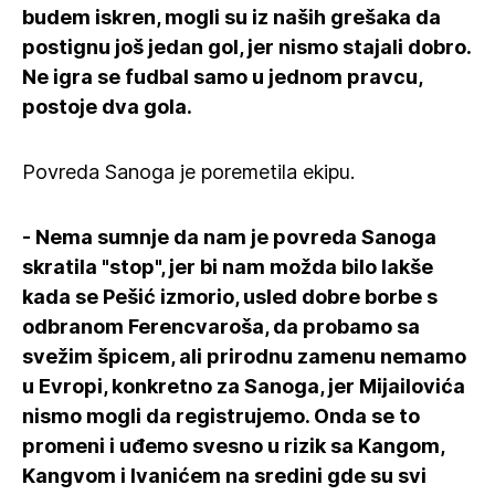
budem iskren, mogli su iz naših grešaka da
postignu još jedan gol, jer nismo stajali dobro.
Ne igra se fudbal samo u jednom pravcu,
postoje dva gola.
Povreda Sanoga je poremetila ekipu.
- Nema sumnje da nam je povreda Sanoga
skratila "stop", jer bi nam možda bilo lakše
kada se Pešić izmorio, usled dobre borbe s
odbranom Ferencvaroša, da probamo sa
svežim špicem, ali prirodnu zamenu nemamo
u Evropi, konkretno za Sanoga, jer Mijailovića
nismo mogli da registrujemo. Onda se to
promeni i uđemo svesno u rizik sa Kangom,
Kangvom i Ivanićem na sredini gde su svi