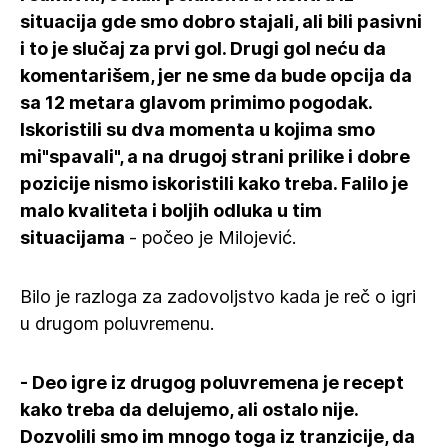
situacija gde smo dobro stajali, ali bili pasivni
i to je slučaj za prvi gol. Drugi gol neću da
komentarišem, jer ne sme da bude opcija da
sa 12 metara glavom primimo pogodak.
Iskoristili su dva momenta u kojima smo
mi"spavali", a na drugoj strani prilike i dobre
pozicije nismo iskoristili kako treba. Falilo je
malo kvaliteta i boljih odluka u tim
situacijama
- počeo je Milojević.
Bilo je razloga za zadovoljstvo kada je reč o igri
u drugom poluvremenu.
- Deo igre iz drugog poluvremena je recept
kako treba da delujemo, ali ostalo nije.
Dozvolili smo im mnogo toga iz tranzicije, da