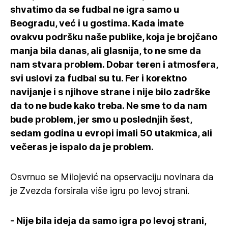
shvatimo da se fudbal ne igra samo u
Beogradu, već i u gostima. Kada imate
ovakvu podršku naše publike, koja je brojčano
manja bila danas, ali glasnija, to ne sme da
nam stvara problem. Dobar teren i atmosfera,
svi uslovi za fudbal su tu. Fer i korektno
navijanje i s njihove strane i nije bilo zadrške
da to ne bude kako treba. Ne sme to da nam
bude problem, jer smo u poslednjih šest,
sedam godina u evropi imali 50 utakmica, ali
večeras je ispalo da je problem.
Osvrnuo se Milojević na opservaciju novinara da
je Zvezda forsirala više igru po levoj strani.
- Nije bila ideja da samo igra po levoj strani,