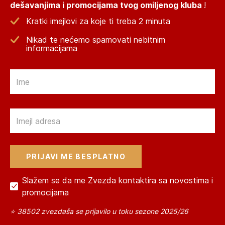
dešavanjima i promocijama tvog omiljenog kluba
!
Kratki imejlovi za koje ti treba 2 minuta
Nikad te nećemo spamovati nebitnim
informacijama
Email
Email
Slažem se da me Zvezda kontaktira sa novostima i
promocijama
⭐ 38502 zvezdaša se prijavilo u toku sezone 2025/26