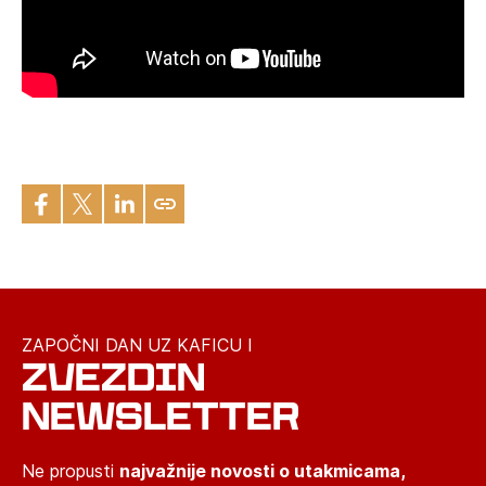
ZAPOČNI DAN UZ KAFICU I
ZVEZDIN
NEWSLETTER
Ne propusti
najvažnije novosti o utakmicama,