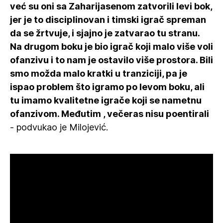
već su oni sa Zaharijasenom zatvorili levi bok,
jer je to disciplinovan i timski igrač spreman
da se žrtvuje, i sjajno je zatvarao tu stranu.
Na drugom boku je bio igrač koji malo više voli
ofanzivu i to nam je ostavilo više prostora. Bili
smo možda malo kratki u tranziciji, pa je
ispao problem što igramo po levom boku, ali
tu imamo kvalitetne igrače koji se nametnu
ofanzivom. Međutim , večeras nisu poentirali
- podvukao je Milojević.