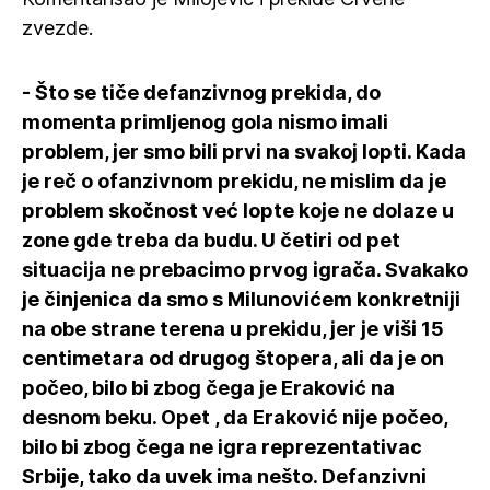
zvezde.
- Što se tiče defanzivnog prekida, do
momenta primljenog gola nismo imali
problem, jer smo bili prvi na svakoj lopti. Kada
je reč o ofanzivnom prekidu, ne mislim da je
problem skočnost već lopte koje ne dolaze u
zone gde treba da budu. U četiri od pet
situacija ne prebacimo prvog igrača. Svakako
je činjenica da smo s Milunovićem konkretniji
na obe strane terena u prekidu, jer je viši 15
centimetara od drugog štopera, ali da je on
počeo, bilo bi zbog čega je Eraković na
desnom beku. Opet , da Eraković nije počeo,
bilo bi zbog čega ne igra reprezentativac
Srbije, tako da uvek ima nešto. Defanzivni