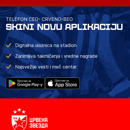
TELEFON CEO- CRVENO-BEO
SKINI NOVU APLIKACIJU
Digitalna ulaznica na stadion
Zanimljiva takmičenja i vredne nagrade
Najsvežije vesti i meč centar