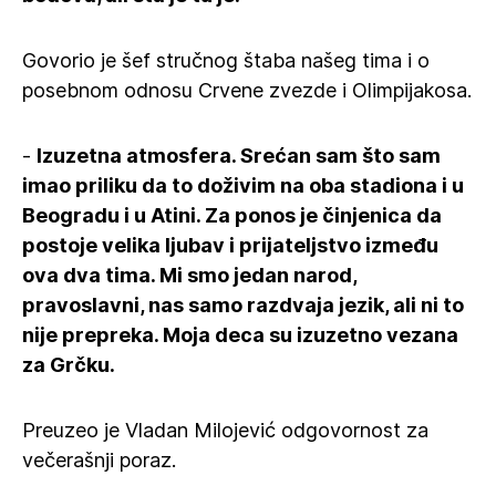
Govorio je šef stručnog štaba našeg tima i o
posebnom odnosu Crvene zvezde i Olimpijakosa.
-
Izuzetna atmosfera. Srećan sam što sam
imao priliku da to doživim na oba stadiona i u
Beogradu i u Atini. Za ponos je činjenica da
postoje velika ljubav i prijateljstvo između
ova dva tima. Mi smo jedan narod,
pravoslavni, nas samo razdvaja jezik, ali ni to
nije prepreka. Moja deca su izuzetno vezana
za Grčku.
Preuzeo je Vladan Milojević odgovornost za
večerašnji poraz.