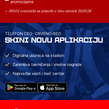
promocijama
⭐ 38502 zvezdaša se prijavilo u toku sezone 2025/26
TELEFON CEO- CRVENO-BEO
SKINI NOVU APLIKACIJU
Digitalna ulaznica na stadion
Zanimljiva takmičenja i vredne nagrade
Najsvežije vesti i meč centar