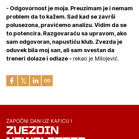
- Odgovornost je moja. Preuzimam je i nemam
problem da to kažem. Sad kad se završi
polusezona, pravićemo analizu. Vidim da se
to potencira. Razgovaraću sa upravom, ako
sam odgovoran, napustiću klub. Zvezda je
oduvek bila moj san, ali sam svestan da
treneri dolaze i odlaze -
rekao je Milojević.
ZAPOČNI DAN UZ KAFICU I
ZVEZDIN