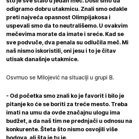
što je sve stalo u jedan meč. Došli smo da
odigramo dobru utakmicu. Znali smo odakle
preti najveća opasnost Olimpijakosa i
uspevali smo da to neutrališemo. U ovakvim
mečevima morate da imate i sreće. Kad se
sve podvuče, dva penala su odlučila meč. Mi
naš nismo iskoristili, oni jesu i to je čitav
utisak današnje utakmice.
Osvrnuo se Milojević na situaciji u grupi B.
- Od početka smo znali ko je favorit i bilo je
pitanje ko će se boriti za treće mesto. Treba
imati na umu da ovde značajnu ulogu ima
budžet, a da naš tim ne prednjači u odnosu na
konkurente. Šteta što nismo osvojili više
bodova, ali šta je tu je.