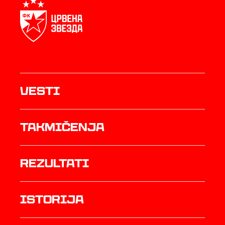
Vesti
Takmičenja
rezultati
istorija