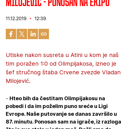
Milojević - Ponosan na ekipu
11.12.2019
12:39
Utiske nakon susreta u Atini u kom je naš
tim poražen 1:0 od Olimpijakosa, izneo je
šef stručnog štaba Crvene zvezde Vladan
Milojević.
-
Hteo bih da čestitam Olimpijakosu na
pobedi i da im poželim puno sreće u Ligi
Evrope. Naše putovanje se danas završilo u
87. minutu. Ponosan sam na igrače, iz razloga