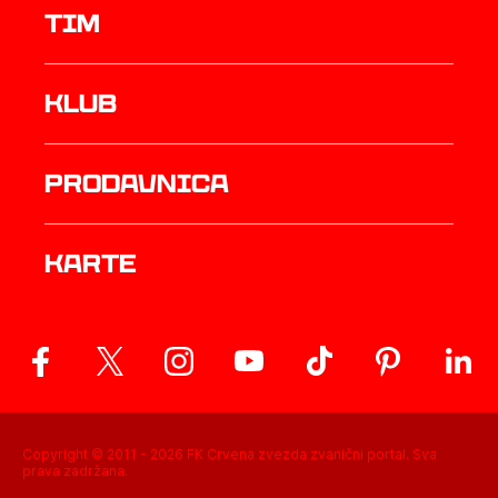
TIM
Klub
prodavnica
Karte
Copyright © 2011 -
2026
FK Crvena zvezda zvanični portal. Sva
prava zadržana.