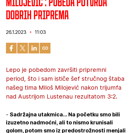
Milojević : Pobeda potvrda
dobrih priprema
26.1.2023
11:03
Lepo je pobedom završiti pripremni
period, što i sam ističe šef stručnog štaba
našeg tima Miloš Milojević nakon trijumfa
nad Austrijom Lustenau rezultatom 3:2.
-
Sadržajna utakmica... Na početku smo bili
izuzetno nadmoćni, ali to nismo krunisali
golom, potom smo iz predostrožnosti menjali