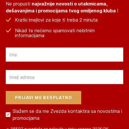
Ne propusti
najvažnije novosti o utakmicama,
dešavanjima i promocijama tvog omiljenog kluba
!
Kratki imejlovi za koje ti treba 2 minuta
Nikad te nećemo spamovati nebitnim
informacijama
Email
Email
Slažem se da me Zvezda kontaktira sa novostima i
promocijama
⭐ 38502 zvezdaša se prijavilo u toku sezone 2025/26