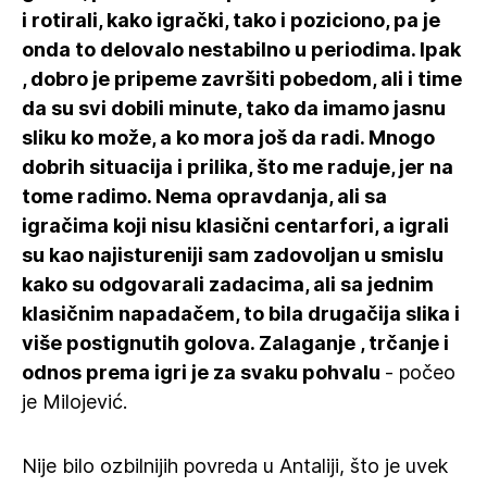
i rotirali, kako igrački, tako i poziciono, pa je
onda to delovalo nestabilno u periodima. Ipak
, dobro je pripeme završiti pobedom, ali i time
da su svi dobili minute, tako da imamo jasnu
sliku ko može, a ko mora još da radi. Mnogo
dobrih situacija i prilika, što me raduje, jer na
tome radimo. Nema opravdanja, ali sa
igračima koji nisu klasični centarfori, a igrali
su kao najistureniji sam zadovoljan u smislu
kako su odgovarali zadacima, ali sa jednim
klasičnim napadačem, to bila drugačija slika i
više postignutih golova. Zalaganje , trčanje i
odnos prema igri je za svaku pohvalu
- počeo
je Milojević.
Nije bilo ozbilnijih povreda u Antaliji, što je uvek