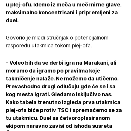
u plej-ofu. Idemo iz meča u meč mirne glave,
maksimalno koncentrisani i pripremljeni za
duel.
Govorio je mladi stručnjak o potencijalnom
rasporedu utakmica tokom plej-ofa.
- Voleo bih da se derbi igra na Marakani, ali
moramo da igramo po pravilma koje
takmičenje nalaže. Ne možemo da utičemo.
Prevashodno drugi odlučuju gde će se i sa
kog mesta igrati. Gledamo isključivo nas.
Kako tabela trenutno izgleda prva utakmica
plej-ofa biće protiv TSC i spremaćemo se za
tu utakmicu. Duel sa četvoroplasiranom
ekipom naravno zavisi od ishoda susreta