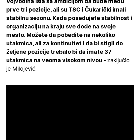
Vojvodina išla sa ambicijom da bude među
prve tri pozicije, ali su TSC i Čukarički imali
stabilnu sezonu. Kada posedujete stabilnost i
organizaciju na kraju sve dođe na svoje
mesto. Možete da pobedite na nekoliko
utakmica, ali za kontinuitet i da bi stigli do
željene pozicije trebalo bi da imate 37
utakmica na veoma visokom nivou -
zaključio
je Milojević.