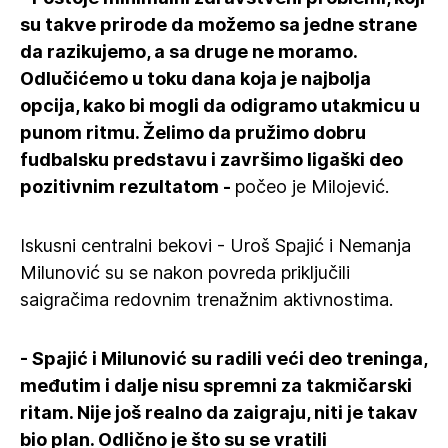
su takve prirode da možemo sa jedne strane
da razikujemo, a sa druge ne moramo.
Odlučićemo u toku dana koja je najbolja
opcija, kako bi mogli da odigramo utakmicu u
punom ritmu. Želimo da pružimo dobru
fudbalsku predstavu i završimo ligaški deo
pozitivnim rezultatom -
počeo je Milojević.
Iskusni centralni bekovi - Uroš Spajić i Nemanja
Milunović su se nakon povreda priključili
saigračima redovnim trenažnim aktivnostima.
- Spajić i Milunović su radili veći deo treninga,
međutim i dalje nisu spremni za takmičarski
ritam. Nije još realno da zaigraju, niti je takav
bio plan. Odlično je što su se vratili