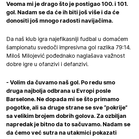
Veoma mi je drago što je postigao 100. i 101.
gol. Nadam se da će ih biti još više i da će
donositi još mnogo radosti navijačima.
Da naš klub igra najefikasniji fudbal u domaćem
šampionatu svedoči impresivna gol razlika 79:14.
Miloš Milojević pođednako naglašava važnost
dobre igre u ofanzivi i defanzivi.
- Volim da čuvamo naš gol. Po redu smo
druga najbolja odbrana u Evropi posle
Barselone. Ne dopada mi se što primamo
pogotke, ali sa druge strane se sve “pokrije”
sa velikim brojem dobrih golova. Za ozbiljan
napredak je bitno da to sačuvamo. Nadam se
da ćemo već sutra na utakmici pokazati