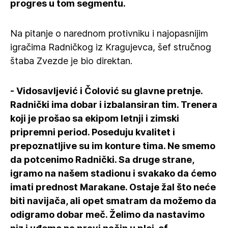
progres u tom segmentu.
Na pitanje o narednom protivniku i najopasnijim
igračima Radničkog iz Kragujevca, šef stručnog
štaba Zvezde je bio direktan.
- Vidosavljević i Čolović su glavne pretnje.
Radnički ima dobar i izbalansiran tim. Trenera
koji je prošao sa ekipom letnji i zimski
pripremni period. Poseduju kvalitet i
prepoznatljive su im konture tima. Ne smemo
da potcenimo Radnički. Sa druge strane,
igramo na našem stadionu i svakako da ćemo
imati prednost Marakane. Ostaje žal što neće
biti navijača, ali opet smatram da možemo da
odigramo dobar meč. Želimo da nastavimo