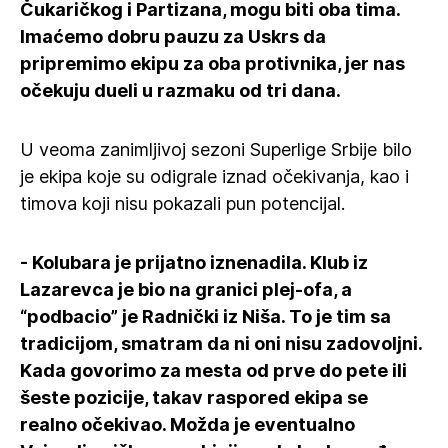
Čukaričkog i Partizana, mogu biti oba tima.
Imaćemo dobru pauzu za Uskrs da
pripremimo ekipu za oba protivnika, jer nas
očekuju dueli u razmaku od tri dana.
U veoma zanimljivoj sezoni Superlige Srbije bilo
je ekipa koje su odigrale iznad očekivanja, kao i
timova koji nisu pokazali pun potencijal.
- Kolubara je prijatno iznenadila. Klub iz
Lazarevca je bio na granici plej-ofa, a
“podbacio” je Radnički iz Niša. To je tim sa
tradicijom, smatram da ni oni nisu zadovoljni.
Kada govorimo za mesta od prve do pete ili
šeste pozicije, takav raspored ekipa se
realno očekivao. Možda je eventualno