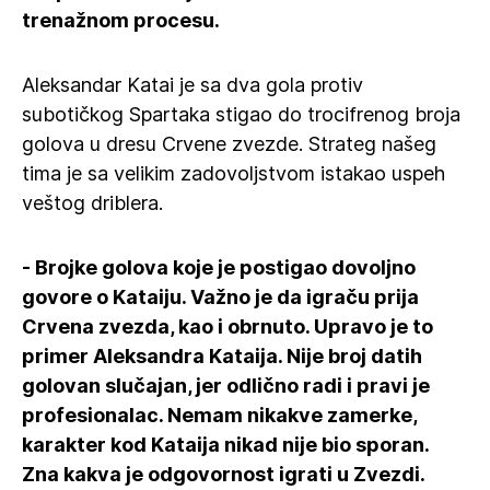
trenažnom procesu.
Aleksandar Katai je sa dva gola protiv
subotičkog Spartaka stigao do trocifrenog broja
golova u dresu Crvene zvezde. Strateg našeg
tima je sa velikim zadovoljstvom istakao uspeh
veštog driblera.
- Brojke golova koje je postigao dovoljno
govore o Kataiju. Važno je da igraču prija
Crvena zvezda, kao i obrnuto. Upravo je to
primer Aleksandra Kataija. Nije broj datih
golovan slučajan, jer odlično radi i pravi je
profesionalac. Nemam nikakve zamerke,
karakter kod Kataija nikad nije bio sporan.
Zna kakva je odgovornost igrati u Zvezdi.