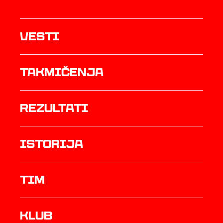
Vesti
Takmičenja
rezultati
istorija
TIM
Klub