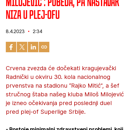
Milojević : Pobeda, pa nastavak
niza u plej-ofu
8.4.2023
2:34
Crvena zvezda će dočekati kragujevački
Radnički u okviru 30. kola nacionalnog
prvenstva na stadionu “Rajko Mitić”, a šef
stručnog štaba našeg kluba Miloš Milojević
je izneo očekivanja pred poslednji duel
pred plej-of Superlige Srbije.
- Postoje minimalni zdravstveni problemi, koji