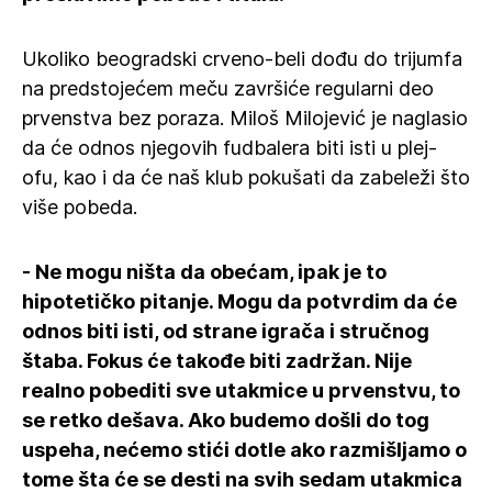
Ukoliko beogradski crveno-beli dođu do trijumfa
na predstojećem meču završiće regularni deo
prvenstva bez poraza. Miloš Milojević je naglasio
da će odnos njegovih fudbalera biti isti u plej-
ofu, kao i da će naš klub pokušati da zabeleži što
više pobeda.
- Ne mogu ništa da obećam, ipak je to
hipotetičko pitanje. Mogu da potvrdim da će
odnos biti isti, od strane igrača i stručnog
štaba. Fokus će takođe biti zadržan. Nije
realno pobediti sve utakmice u prvenstvu, to
se retko dešava. Ako budemo došli do tog
uspeha, nećemo stići dotle ako razmišljamo o
tome šta će se desti na svih sedam utakmica