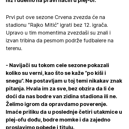
niz i uđemo na pravi način u plej-of.
Prvi put ove sezone Crvena zvezda će na
stadionu “Rajko Mitić” igrati bez 12. igrača.
Upravo u tim momentima zvezdaši su znali i
izvan tribina da pesmom podrže fudbalere na
terenu.
- Navijači su tokom cele sezone pokazali
koliko su verni, kao što se kaže “po kiši i
snegu”. Ne postavljam u toj temi nikakav znak
pitanja. Hvala im za sve, bez obzira da li će
doći da nas bodre van zidina stadiona ili ne.
Želimo igrom da opravdamo poverenje.
Imaće priliku da u poslednje četiri utakmice u
plej-ofu dođu, bodre momke i da zajedno
proslavimo pobede i titulu.