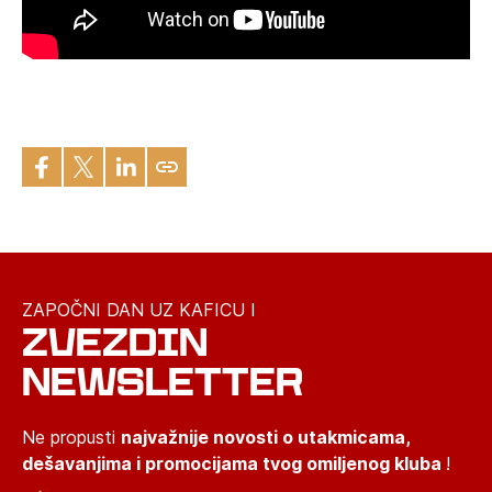
ZAPOČNI DAN UZ KAFICU I
ZVEZDIN
NEWSLETTER
Ne propusti
najvažnije novosti o utakmicama,
dešavanjima i promocijama tvog omiljenog kluba
!