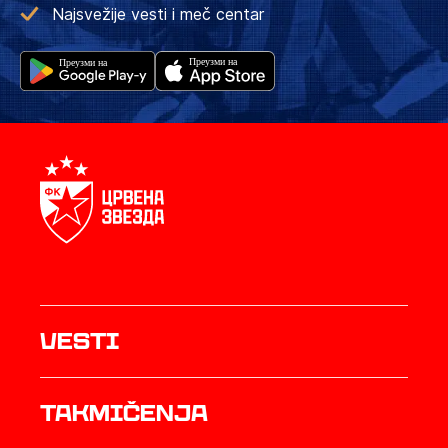
Najsvežije vesti i meč centar
Vesti
Takmičenja