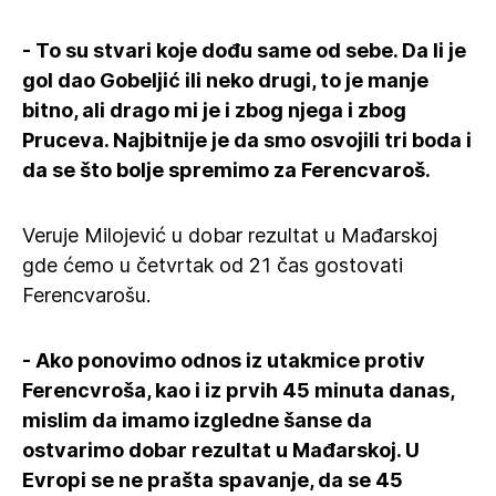
- To su stvari koje dođu same od sebe. Da li je
gol dao Gobeljić ili neko drugi, to je manje
bitno, ali drago mi je i zbog njega i zbog
Pruceva. Najbitnije je da smo osvojili tri boda i
da se što bolje spremimo za Ferencvaroš.
Veruje Milojević u dobar rezultat u Mađarskoj
gde ćemo u četvrtak od 21 čas gostovati
Ferencvarošu.
- Ako ponovimo odnos iz utakmice protiv
Ferencvroša, kao i iz prvih 45 minuta danas,
mislim da imamo izgledne šanse da
ostvarimo dobar rezultat u Mađarskoj. U
Evropi se ne prašta spavanje, da se 45