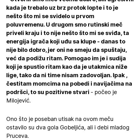
kada je trebalo uz brz protok lopte i to je
nešto što mi se svidelo u prvom
poluvremenu. U drugom smo rutinski meč
priveli kraju i to nije nešto što mi se sviđa, ta
energija igrača koji uđu sa klupe - danas to
nije bilo dobro, jer oni ne smeju da spuštaju,
već da podižu ritam. Pomogao im je i sudija
koji je spustio ritam kao da je utakmica niže
lige, tako da ni time nisam zadovoljan. Ipak ,
čestitam momcima na pobedi i navijačima na
podršci, to su pozitivne stvari
- počeo je
Milojević.
Ono što je poseban utisak na ovom meču
ostavilo su dva gola Gobeljića, ali i debi mladog
Pruceva.