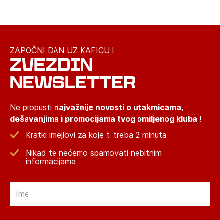
ZAPOČNI DAN UZ KAFICU I
ZVEZDIN
NEWSLETTER
Ne propusti
najvažnije novosti o utakmicama,
dešavanjima i promocijama tvog omiljenog kluba
!
Kratki imejlovi za koje ti treba 2 minuta
Nikad te nećemo spamovati nebitnim
informacijama
Email