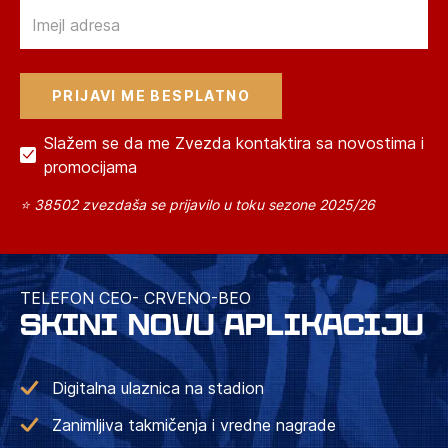
Email
Slažem se da me Zvezda kontaktira sa novostima i
promocijama
⭐ 38502 zvezdaša se prijavilo u toku sezone 2025/26
TELEFON CEO- CRVENO-BEO
SKINI NOVU APLIKACIJU
Digitalna ulaznica na stadion
Zanimljiva takmičenja i vredne nagrade