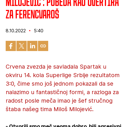
Milojević : Pobeda kao uvertira
za Ferencvaroš
8.10.2022
5:40
Crvena zvezda je savladala Spartak u
okviru 14. kola Superlige Srbije rezultatom
3:0, čime smo još jednom pokazali da se
nalazimo u fantastičnoj formi, a razloga za
radost posle meča imao je šef stručnog
štaba našeg tima Miloš Milojević.
- Otvorili smo meč veoma dobro, bili agresivni