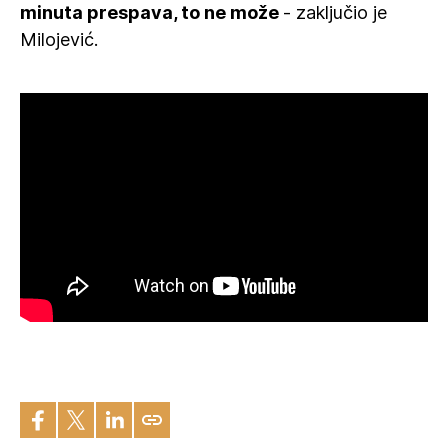
minuta prespava, to ne može
- zaključio je
Milojević.