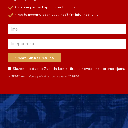
Kratki imejlovi za koje ti treba 2 minuta
Nikad te nećemo spamovati nebitnim informacijama
Email
Email
Slažem se da me Zvezda kontaktira sa novostima i promocijama
⭐ 38502 zvezdaša se prijavilo u toku sezone 2025/26