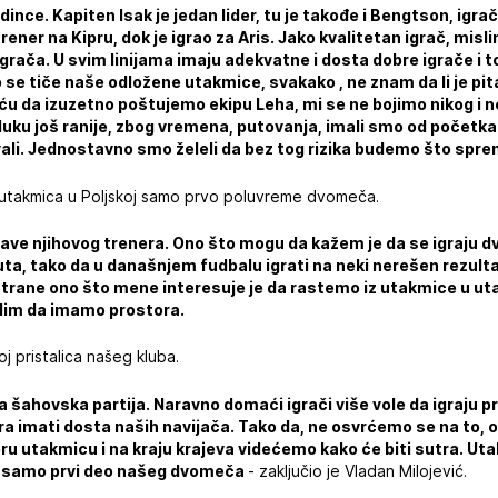
ince. Kapiten Isak je jedan lider, tu je takođe i Bengtson, igra
ener na Kipru, dok je igrao za Aris. Jako kvalitetan igrač, misl
igrača. U svim linijama imaju adekvatne i dosta dobre igrače i t
o se tiče naše odložene utakmice, svakako , ne znam da li je pita
iću da izuzetno poštujemo ekipu Leha, mi se ne bojimo nikog i
luku još ranije, zbog vremena, putovanja, imali smo od početk
li. Jednostavno smo želeli da bez tog rizika budemo što sprem
e utakmica u Poljskoj samo prvo poluvreme dvomeča.
ave njihovog trenera. Ono što mogu da kažem je da se igraju d
ta, tako da u današnjem fudbalu igrati na neki nerešen rezulta
strane ono što mene interesuje je da rastemo iz utakmice u ut
slim da imamo prostora.
oj pristalica našeg kluba.
 šahovska partija. Naravno domaći igrači više vole da igraju p
ra imati dosta naših navijača. Tako da, ne osvrćemo se na to, 
ru utakmicu i na kraju krajeva videćemo kako će biti sutra. Uta
e samo prvi deo našeg dvomeča
- zaključio je Vladan Milojević.