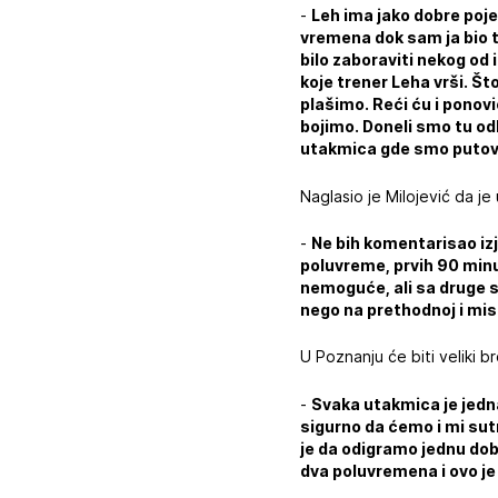
-
Leh ima jako dobre pojed
vremena dok sam ja bio tr
bilo zaboraviti nekog od 
koje trener Leha vrši. Št
plašimo. Reći ću i ponov
bojimo. Doneli smo tu od
utakmica gde smo putova
Naglasio je Milojević da j
-
Ne bih komentarisao izj
poluvreme, prvih 90 minu
nemoguće, ali sa druge 
nego na prethodnoj i mi
U Poznanju će biti veliki br
-
Svaka utakmica je jedna
sigurno da ćemo i mi sut
je da odigramo jednu dob
dva poluvremena i ovo j