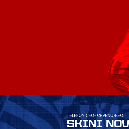
TELEFON CEO- CRVENO-BEO
SKINI NO