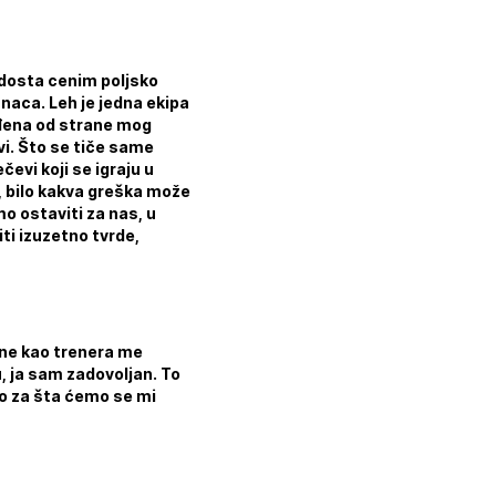
dosta cenim poljsko
anaca. Leh je jedna ekipa
ođena od strane mog
rvi. Što se tiče same
evi koji se igraju u
a, bilo kakva greška može
o ostaviti za nas, u
ti izuzetno tvrde,
ane kao trenera me
u, ja sam zadovoljan. To
amo za šta ćemo se mi