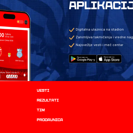
APLIKACI
Digitalna ulaznica na stadion
Zanimljiva takmičenja i vredne na
Najsvežije vesti i meč centar
Vesti
rezultati
TIM
prodavnica