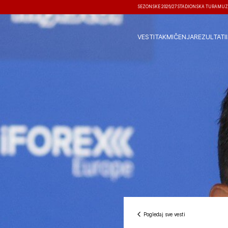
SEZONSKE 2026/27
STADIONSKA TURA
MUZ
VESTI
TAKMIČENJA
REZULTATI
Pogledaj sve vesti