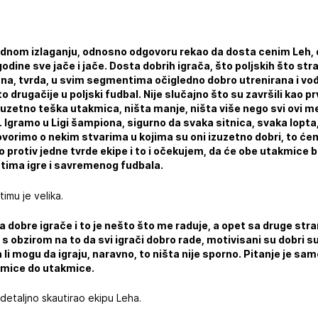
dnom izlaganju, odnosno odgovoru rekao da dosta cenim Leh, 
odine sve jače i jače. Dosta dobrih igrača, što poljskih što str
tna, tvrda, u svim segmentima očigledno dobro utrenirana i v
o drugačije u poljski fudbal. Nije slučajno što su završili kao p
uzetno teška utakmica, ništa manje, ništa više nego svi ovi meč
a. Igramo u Ligi šampiona, sigurno da svaka sitnica, svaka lopt
vorimo o nekim stvarima u kojima su oni izuzetno dobri, to ćem
protiv jedne tvrde ekipe i to i očekujem, da će obe utakmice bi
ntima igre i savremenog fudbala.
imu je velika.
 dobre igrače i to je nešto što me raduje, a opet sa druge str
 s obzirom na to da svi igrači dobro rade, motivisani su dobri s
a li mogu da igraju, naravno, to ništa nije sporno. Pitanje je s
akmice do utakmice.
 detaljno skautirao ekipu Leha.