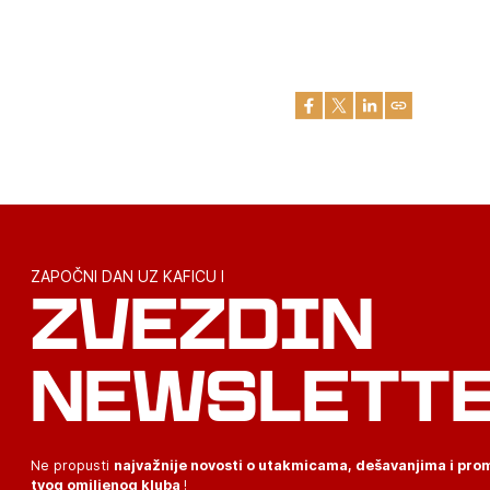
ZAPOČNI DAN UZ KAFICU I
ZVEZDIN
NEWSLETT
Ne propusti
najvažnije novosti o utakmicama, dešavanjima i pr
tvog omiljenog kluba
!