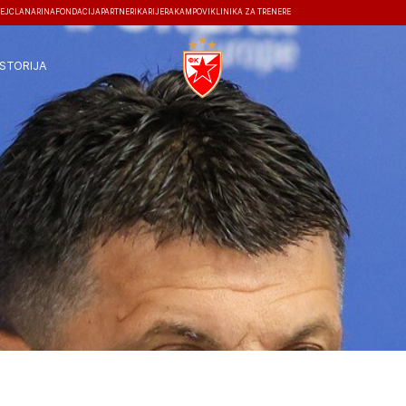
EJ
ČLANARINA
FONDACIJA
PARTNERI
KARIJERA
KAMPOVI
KLINIKA ZA TRENERE
ISTORIJA