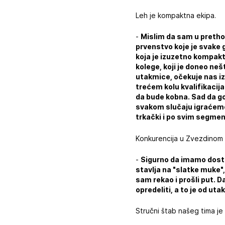
Leh je kompaktna ekipa.
-
Mislim da sam u pretho
prvenstvo koje je svake g
koja je izuzetno kompak
kolege, koji je doneo nešt
utakmice, očekuje nas iz
trećem kolu kvalifikacij
da bude kobna. Sad da go
svakom slučaju igraćemo 
trkački i po svim segme
Konkurencija u Zvezdinom t
-
Sigurno da imamo dosta
stavlja na "slatke muke",
sam rekao i prošli put. D
opredeliti, a to je od ut
Stručni štab našeg tima je