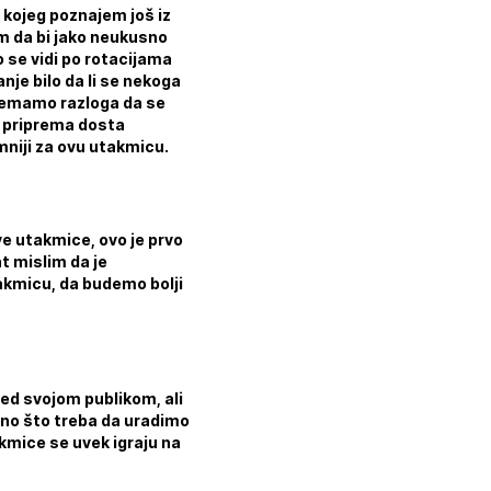
č kojeg poznajem još iz
im da bi jako neukusno
o se vidi po rotacijama
nje bilo da li se nekoga
 nemamo razloga da se
a priprema dosta
niji za ovu utakmicu.
ve utakmice, ovo je prvo
t mislim da je
akmicu, da budemo bolji
red svojom publikom, ali
ono što treba da uradimo
kmice se uvek igraju na