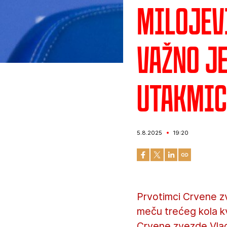
Milojevi
važno j
utakmi
5.8.2025
19:20
Prvotimci Crvene z
meču trećeg kola kv
Crvene zvezde Vlada