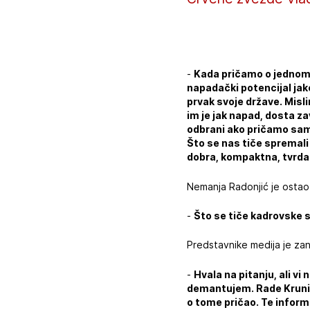
-
Kada pričamo o jednom t
napadački potencijal jak
prvak svoje države. Misli
im je jak napad, dosta z
odbrani ako pričamo samo
Što se nas tiče spremali
dobra, kompaktna, tvrda
Nemanja Radonjić je ostao 
-
Što se tiče kadrovske s
Predstavnike medija je zani
-
Hvala na pitanju, ali vi
demantujem. Rade Krunić 
o tome pričao. Te informac