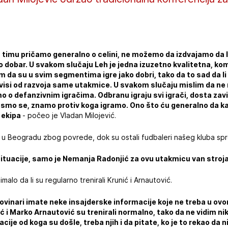
imu pričamo generalno o celini, ne možemo da izdvajamo da li j
o dobar. U svakom slučaju Leh je jedna izuzetno kvalitetna, ko
m da su u svim segmentima igre jako dobri, tako da to sad da li i
avisi od razvoja same utakmice. U svakom slučaju mislim da ne
 o defanzivnim igračima. Odbranu igraju svi igrači, dosta zav
 smo se, znamo protiv koga igramo. Ono što ću generalno da ka
 ekipa
- počeo je Vladan Milojević.
u Beogradu zbog povrede, dok su ostali fudbaleri našeg kluba spre
ituacije, samo je Nemanja Radonjić za ovu utakmicu van stroja.
malo da li su regularno trenirali Krunić i Arnautović.
 novinari imate neke insajderske informacije koje ne treba u ovo
i Marko Arnautović su trenirali normalno, tako da ne vidim nik
ije od koga su došle, treba njih i da pitate, ko je to rekao da ni