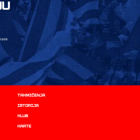
JU
grade
Takmičenja
istorija
Klub
Karte