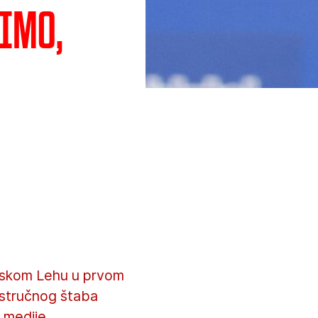
šimo,
ljskom Lehu u prvom
 stručnog štaba
 medije.