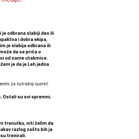
e odbrana slabiji deo ili
mpaktna i dobra ekipa,
m je slabija odbrana ili
 može da se priča o
isi od same utakmice.
žem je da je Leh jedna
mni za sutrašnji susret.
 Ostali su svi spremni.
m trenutku, niti želim da
akav razlog zašto bih ja
su trenirali.