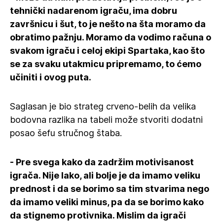
tehnički nadarenom igraču, ima dobru
završnicu i šut, to je nešto na šta moramo da
obratimo pažnju. Moramo da vodimo računa o
svakom igraču i celoj ekipi Spartaka, kao što
se za svaku utakmicu pripremamo, to ćemo
učiniti i ovog puta.
Saglasan je bio strateg crveno-belih da velika
bodovna razlika na tabeli može stvoriti dodatni
posao šefu stručnog štaba.
- Pre svega kako da zadržim motivisanost
igrača. Nije lako, ali bolje je da imamo veliku
prednost i da se borimo sa tim stvarima nego
da imamo veliki minus, pa da se borimo kako
da stignemo protivnika. Mislim da igrači