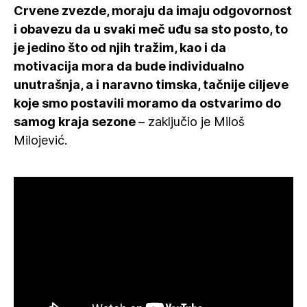
Crvene zvezde, moraju da imaju odgovornost
i obavezu da u svaki meč uđu sa sto posto, to
je jedino što od njih tražim, kao i da
motivacija mora da bude individualno
unutrašnja, a i naravno timska, tačnije ciljeve
koje smo postavili moramo da ostvarimo do
samog kraja sezone
– zaključio je Miloš
Milojević.