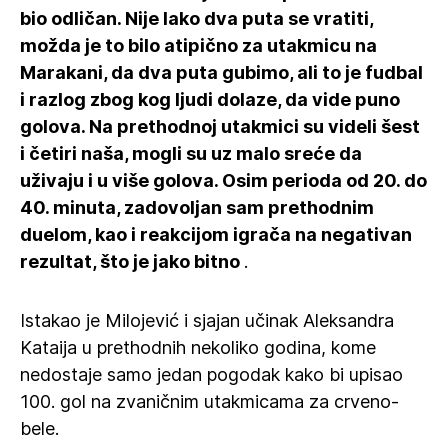
bio odličan. Nije lako dva puta se vratiti,
možda je to bilo atipično za utakmicu na
Marakani, da dva puta gubimo, ali to je fudbal
i razlog zbog kog ljudi dolaze, da vide puno
golova. Na prethodnoj utakmici su videli šest
i četiri naša, mogli su uz malo sreće da
uživaju i u više golova. Osim perioda od 20. do
40. minuta, zadovoljan sam prethodnim
duelom, kao i reakcijom igrača na negativan
rezultat, što je jako bitno
.
Istakao je Milojević i sjajan učinak Aleksandra
Kataija u prethodnih nekoliko godina, kome
nedostaje samo jedan pogodak kako bi upisao
100. gol na zvaničnim utakmicama za crveno-
bele.