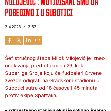
Milojević : Motivisani smo da
pobedimo i u Subotici
3.4.2023
3:53
Šef stručnog štaba Miloš Milojević je izneo
očekivanja pred utakmicu 29. kola
Superlige Srbije koju će fudbaleri Crvene
zvezde odigrati na Gradskom stadionu u
Subotici sutra od 18 časova i 45 minuta
protiv ekipe Spartaka.
- Zdravstveno stanje u ekipi je solidno, imamo