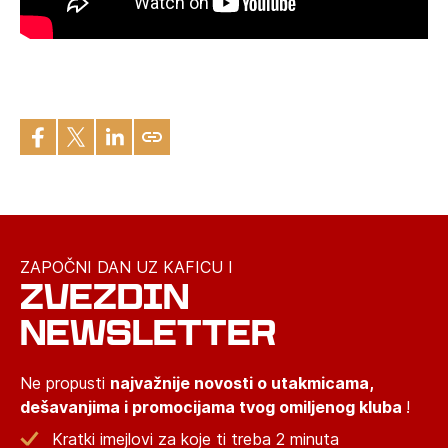
ZAPOČNI DAN UZ KAFICU I
ZVEZDIN
NEWSLETTER
Ne propusti
najvažnije novosti o utakmicama,
dešavanjima i promocijama tvog omiljenog kluba
!
Kratki imejlovi za koje ti treba 2 minuta