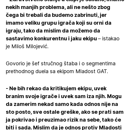
nekih manjih problema, ali ne nešto zbog
čega bi trebali da budemo zabrinuti, jer
imamo veliku grupu igrača koji su orni da
igraju, tako da mislim da možemo da
sastavimo konkurentnu i jaku ekipu
– istakao
je Miloš Milojević.
Govorio je šef stručnog štaba i o segmentima
prethodnog duela sa ekipom Mladost GAT.
- Ne bih rekao da kritikujem ekipu, uvek
branim svoje igrače i uvek sam iza njih. Mogu
da zamerim nekad samo kada odnos nije na
sto posto, sve ostale greške, ako se prati sam
ja pokrivao i preuzimao rizik na sebe, tako će
biti i sada. Mislim da je odnos protiv Mladosti