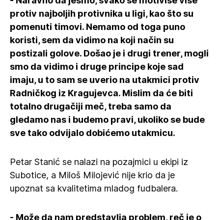
- Naravno da jesmo, svako se motiviše više
protiv najboljih protivnika u ligi, kao što su
pomenuti timovi. Nemamo od toga puno
koristi, sem da vidimo na koji način su
postizali golove. Došao je i drugi trener, mogli
smo da vidimo i druge principe koje sad
imaju, u to sam se uverio na utakmici protiv
Radničkog iz Kragujevca. Mislim da će biti
totalno drugačiji meč, treba samo da
gledamo nas i budemo pravi, ukoliko se bude
sve tako odvijalo dobićemo utakmicu.
Petar Stanić se nalazi na pozajmici u ekipi iz
Subotice, a Miloš Milojević nije krio da je
upoznat sa kvalitetima mladog fudbalera.
- Može da nam predstavlja problem, reč je o