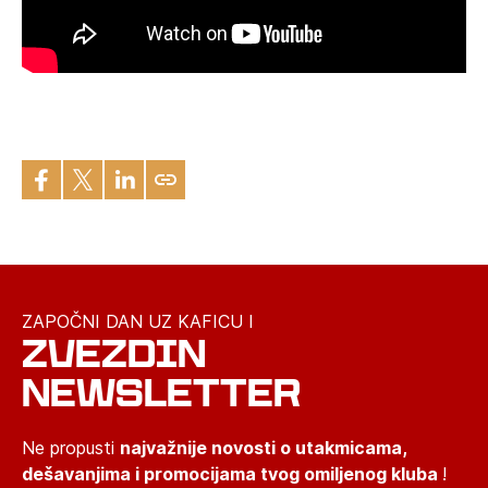
ZAPOČNI DAN UZ KAFICU I
ZVEZDIN
NEWSLETTER
Ne propusti
najvažnije novosti o utakmicama,
dešavanjima i promocijama tvog omiljenog kluba
!