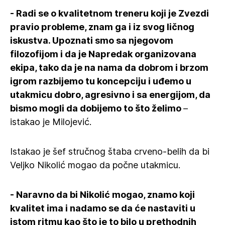
- Radi se o kvalitetnom treneru koji je Zvezdi
pravio probleme, znam ga i iz svog ličnog
iskustva. Upoznati smo sa njegovom
filozofijom i da je Napredak organizovana
ekipa, tako da je na nama da dobrom i brzom
igrom razbijemo tu koncepciju i uđemo u
utakmicu dobro, agresivno i sa energijom, da
bismo mogli da dobijemo to što želimo
–
istakao je Milojević.
Istakao je šef stručnog štaba crveno-belih da bi
Veljko Nikolić mogao da počne utakmicu.
- Naravno da bi Nikolić mogao, znamo koji
kvalitet ima i nadamo se da će nastaviti u
istom ritmu kao što je to bilo u prethodnih