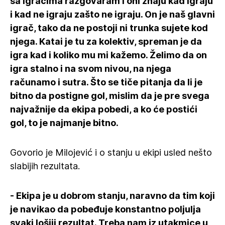
sa igračima razgovaram i oni znaju kad igraju
i kad ne igraju zašto ne igraju. On je naš glavni
igrač, tako da ne postoji ni trunka sujete kod
njega. Katai je tu za kolektiv, spreman je da
igra kad i koliko mu mi kažemo. Želimo da on
igra stalno i na svom nivou, na njega
računamo i sutra. Što se tiče pitanja da li je
bitno da postigne gol, mislim da je pre svega
najvažnije da ekipa pobedi, a ko će postići
gol, to je najmanje bitno.
Govorio je Milojević i o stanju u ekipi usled nešto
slabijih rezultata.
- Ekipa je u dobrom stanju, naravno da tim koji
je navikao da pobeđuje konstantno poljulja
svaki lošiji rezultat. Treba nam iz utakmice u