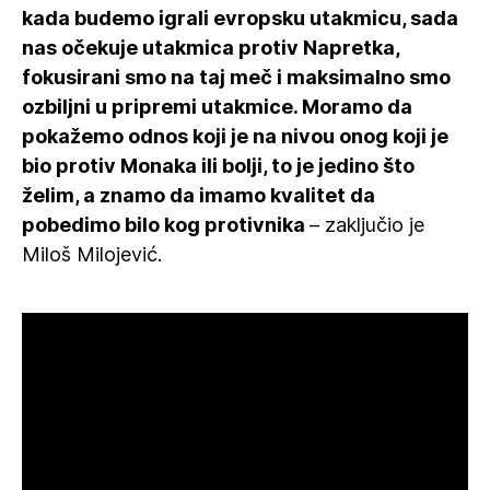
kada budemo igrali evropsku utakmicu, sada
nas očekuje utakmica protiv Napretka,
fokusirani smo na taj meč i maksimalno smo
ozbiljni u pripremi utakmice.
Moramo da
pokažemo odnos koji je na nivou onog koji je
bio protiv Monaka ili bolji, to je jedino što
želim, a znamo da imamo kvalitet da
pobedimo bilo kog protivnika
– zaključio je
Miloš Milojević.