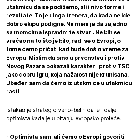
utakmicu da se podižemo, ali i nivo forme i
rezultate. To je uloga trenera, da kada ne ide
dobro ekipu podigne. Na meni je da zajedno
sa momcima ispravim te stvari. Ne bih se
vraćao na to što je bilo, radi se o Evropi, o
tome ćemo pričati kad bude došlo vreme za
Evropu. Mislim da smo u prvenstvu i protiv
Novog Pazara pokazali karakter i protiv TSC
jako dobru igru, koja nažalost nije krunisana.
Ubeđen sam da ćemo iz utakmice u utakmicu
rasti.
Istakao je strateg crveno-belih da je i dalje
optimista kada je u pitanju evropsko proleće.
- Optimista sam, ali ćemo o Evropi govoriti