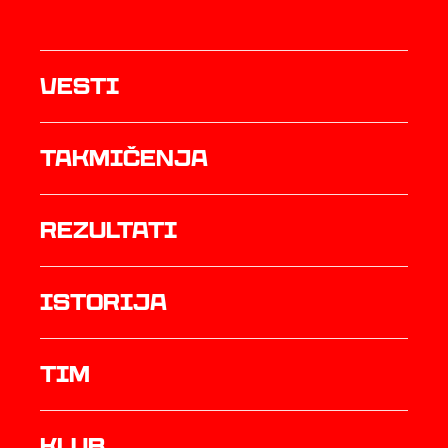
Vesti
Takmičenja
rezultati
istorija
TIM
Klub