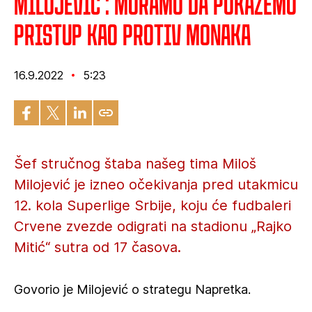
Milojević : Moramo da pokažemo
pristup kao protiv Monaka
16.9.2022
5:23
Šef stručnog štaba našeg tima Miloš
Milojević je izneo očekivanja pred utakmicu
12. kola Superlige Srbije, koju će fudbaleri
Crvene zvezde odigrati na stadionu „Rajko
Mitić“ sutra od 17 časova.
Govorio je Milojević o strategu Napretka.