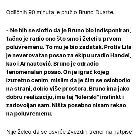
Odličnih 90 minuta je pružio Bruno Duarte.
-
Ne bih se složio da je Bruno bio indisponiran,
tačno je radio ono što smo i želeli u prvom
poluvremenu. To mu je bio zadatak. Protiv Lila
je neverovatan posao za ekipu uradio Handel,
kao i Arnautović. Bruno je odradio
fenomenalan posao. On je igrač kojeg
izuzetno cenim, mislim da je čim se oslobodio
na strani, dobio više prostora. Bruno ima jako
dobru realizaciju, ima taj "kilerski" instinkt i
zadovoljan sam. Ništa posebno nisam rekao
na poluvremenu.
Nije želeo da se osvrće Zvezdin trener na natpise