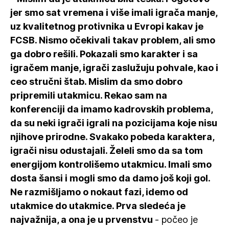
jer smo sat vremena i više imali igrača manje,
uz kvalitetnog protivnika u Evropi kakav je
FCSB. Nismo očekivali takav problem, ali smo
ga dobro rešili. Pokazali smo karakter i sa
igračem manje, igrači zaslužuju pohvale, kao i
ceo stručni štab. Mislim da smo dobro
pripremili utakmicu. Rekao sam na
konferenciji da imamo kadrovskih problema,
da su neki igrači igrali na pozicijama koje nisu
njihove prirodne. Svakako pobeda karaktera,
igrači nisu odustajali. Želeli smo da sa tom
energijom kontrolišemo utakmicu. Imali smo
dosta šansi i mogli smo da damo još koji gol.
Ne razmišljamo o nokaut fazi, idemo od
utakmice do utakmice. Prva sledeća je
najvažnija, a ona je u prvenstvu
- počeo je