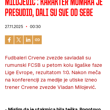
Milojević : Karakter momaka je
presudio, dali su sve od sebe
27.11.2025
00:30
Fudbaleri Crvene zvezde savladali su
rumunski FCSB u petom kolu ligaške faze
Lige Evrope, rezultatom 1:0. Nakon meča
na konferenciji za medije je utiske izneo
trener Crvene zvezde Vladan Milojević.
-
Mislim da je utakmica bila teška. Pogotovo