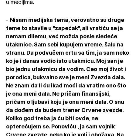
u medijima.
-
Nisam medijska tema, verovatno su druge
teme to stavile u "zapećak", ali vratiću se ja
nemam dilemu, već možda posle sledeće
utakmice. Sam sebi kupujem vreme, šalu na
stranu. Da podvučem crtu sa tim, ja sam neko
ko je i danas vodio isto utakmicu. Moj san je
bio jednu utakmicu da vodim. Ceo moj život i
porodica, bukvalno sve je meni Zvezda dala.
Ne znam da li ću ikad moći da vratim ono što
je ona meni dala. Ne pričam finansijski,
pričam o ljubavi koju je ona meni dala. O snu
da dođem da budem trener Crvene zvezde.
Koliko god treba ja ću biti ovde, ne
opterećujem se. Ponoviću , ja sam vojnik
Crvene zvezde, neko ko je voli i obožava. Na