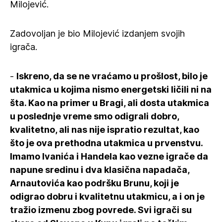
Milojević.
Zadovoljan je bio Milojević izdanjem svojih
igrača.
-
Iskreno, da se ne vraćamo u prošlost, bilo je
utakmica u kojima nismo energetski ličili ni na
šta. Kao na primer u Bragi, ali dosta utakmica
u poslednje vreme smo odigrali dobro,
kvalitetno, ali nas nije ispratio rezultat, kao
što je ova prethodna utakmica u prvenstvu.
Imamo Ivanića i Handela kao vezne igrače da
napune sredinu i dva klasična napadača,
Arnautovića kao podršku Brunu, koji je
odigrao dobru i kvalitetnu utakmicu, a i on je
tražio izmenu zbog povrede. Svi igrači su