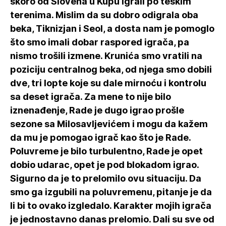
skoro od Slovena u Kupu igrali po teškim
terenima. Mislim da su dobro odigrala oba
beka, Tiknizjan i Seol, a dosta nam je pomoglo
što smo imali dobar raspored igrača, pa
nismo trošili izmene. Krunića smo vratili na
poziciju centralnog beka, od njega smo dobili
dve, tri lopte koje su dale mirnoću i kontrolu
sa deset igrača. Za mene to nije bilo
iznenađenje, Rade je dugo igrao prošle
sezone sa Milosavljevićem i mogu da kažem
da mu je pomogao igrač kao što je Rade.
Poluvreme je bilo turbulentno, Rade je opet
dobio udarac, opet je pod blokadom igrao.
Sigurno da je to prelomilo ovu situaciju. Da
smo ga izgubili na poluvremenu, pitanje je da
li bi to ovako izgledalo. Karakter mojih igrača
je jednostavno danas prelomio. Dali su sve od