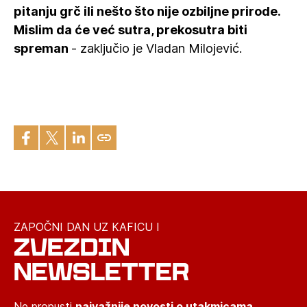
pitanju grč ili nešto što nije ozbiljne prirode.
Mislim da će već sutra, prekosutra biti
spreman
- zaključio je Vladan Milojević.
ZAPOČNI DAN UZ KAFICU I
ZVEZDIN
NEWSLETTER
Ne propusti
najvažnije novosti o utakmicama,