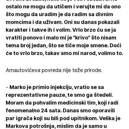
ostalo ne mogu da utičem i verujte mi da ono
što mogu da uradim je da radim sa divnim
momcima i da uživam. Oni su danas pokazali
karakter i takve ih i volim. Vrlo brzo ću se ja
vratiti ponovo i malo mi je "krivo" što nisam
tema broj jedan, što se tiče moje smene. Doći
će to vrlo brzo, takav smo mi narod, volimo to.
Arnautovićeva povreda nije teže prirode.
-
Marko je primio injekciju, vratio se sa
reprezentativne pauze, te smo ga štedeli.
Moram da pohvalim medicinski tim, koji radi
fenomenalno 24 sata. Danas smo oporavili
par igrača koji su bili pod upitnikom. Velika je
Markova potrošnja, mislim da je samo u