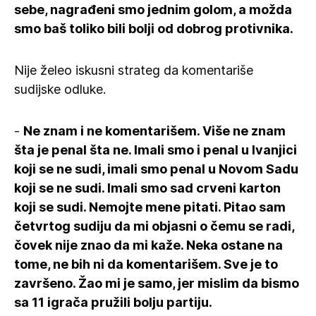
sebe, nagrađeni smo jednim golom, a možda
smo baš toliko bili bolji od dobrog protivnika.
Nije želeo iskusni strateg da komentariše
sudijske odluke.
-
Ne znam i ne komentarišem. Više ne znam
šta je penal šta ne. Imali smo i penal u Ivanjici
koji se ne sudi, imali smo penal u Novom Sadu
koji se ne sudi. Imali smo sad crveni karton
koji se sudi. Nemojte mene pitati. Pitao sam
četvrtog sudiju da mi objasni o čemu se radi,
čovek nije znao da mi kaže. Neka ostane na
tome, ne bih ni da komentarišem. Sve je to
završeno. Žao mi je samo, jer mislim da bismo
sa 11 igrača pružili bolju partiju.