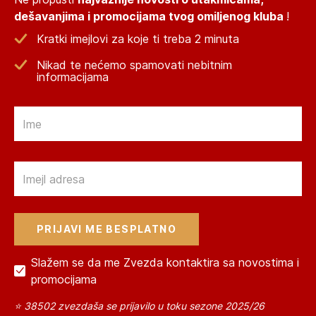
dešavanjima i promocijama tvog omiljenog kluba
!
Kratki imejlovi za koje ti treba 2 minuta
Nikad te nećemo spamovati nebitnim
informacijama
Email
Email
Slažem se da me Zvezda kontaktira sa novostima i
promocijama
⭐ 38502 zvezdaša se prijavilo u toku sezone 2025/26