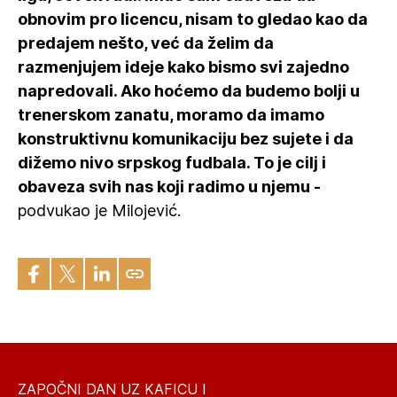
obnovim pro licencu, nisam to gledao kao da
predajem nešto, već da želim da
razmenjujem ideje kako bismo svi zajedno
napredovali. Ako hoćemo da budemo bolji u
trenerskom zanatu, moramo da imamo
konstruktivnu komunikaciju bez sujete i da
dižemo nivo srpskog fudbala. To je cilj i
obaveza svih nas koji radimo u njemu -
podvukao je Milojević.
ZAPOČNI DAN UZ KAFICU I