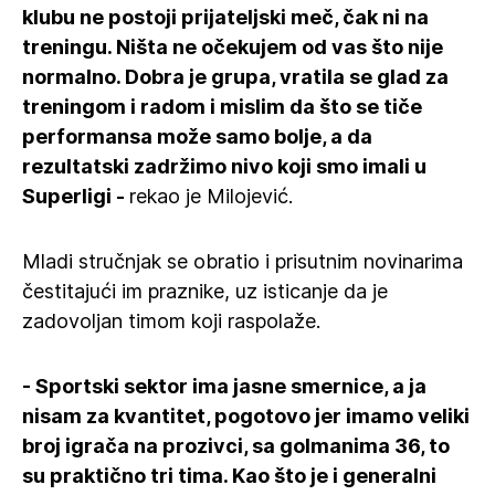
klubu ne postoji prijateljski meč, čak ni na
treningu. Ništa ne očekujem od vas što nije
normalno. Dobra je grupa, vratila se glad za
treningom i radom i mislim da što se tiče
performansa može samo bolje, a da
rezultatski zadržimo nivo koji smo imali u
Superligi -
rekao je Milojević.
Mladi stručnjak se obratio i prisutnim novinarima
čestitajući im praznike, uz isticanje da je
zadovoljan timom koji raspolaže.
- Sportski sektor ima jasne smernice, a ja
nisam za kvantitet, pogotovo jer imamo veliki
broj igrača na prozivci, sa golmanima 36, to
su praktično tri tima. Kao što je i generalni