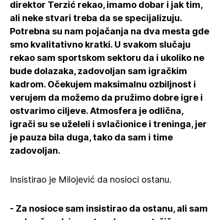
direktor Terzić rekao, imamo dobar i jak tim,
ali neke stvari treba da se specijalizuju.
Potrebna su nam pojačanja na dva mesta gde
smo kvalitativno kratki. U svakom slučaju
rekao sam sportskom sektoru da i ukoliko ne
bude dolazaka, zadovoljan sam igračkim
kadrom. Očekujem maksimalnu ozbiljnost i
verujem da možemo da pružimo dobre igre i
ostvarimo ciljeve. Atmosfera je odlična,
igrači su se uželeli i svlačionice i treninga, jer
je pauza bila duga, tako da sam i time
zadovoljan.
Insistirao je Milojević da nosioci ostanu.
- Za nosioce sam insistirao da ostanu, ali sam