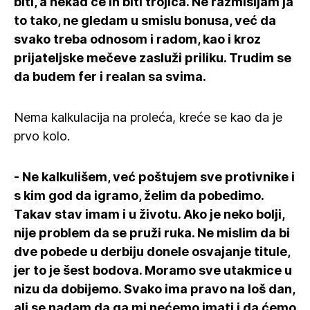
biti, a nekad će ih biti trojica. Ne razmišljam ja
to tako, ne gledam u smislu bonusa, već da
svako treba odnosom i radom, kao i kroz
prijateljske mečeve zasluži priliku. Trudim se
da budem fer i realan sa svima.
Nema kalkulacija na proleća, kreće se kao da je
prvo kolo.
- Ne kalkulišem, već poštujem sve protivnike i
s kim god da igramo, želim da pobedimo.
Takav stav imam i u životu. Ako je neko bolji,
nije problem da se pruži ruka. Ne mislim da bi
dve pobede u derbiju donele osvajanje titule,
jer to je šest bodova. Moramo sve utakmice u
nizu da dobijemo. Svako ima pravo na loš dan,
ali se nadam da ga mi nećemo imati i da ćemo