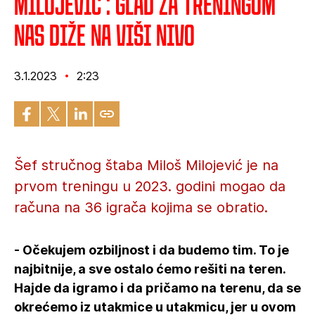
Milojević : Glad za treningom
nas diže na viši nivo
3.1.2023
2:23
Šef stručnog štaba Miloš Milojević je na
prvom treningu u 2023. godini mogao da
računa na 36 igrača kojima se obratio.
- Očekujem ozbiljnost i da budemo tim. To je
najbitnije, a sve ostalo ćemo rešiti na teren.
Hajde da igramo i da pričamo na terenu, da se
okrećemo iz utakmice u utakmicu, jer u ovom