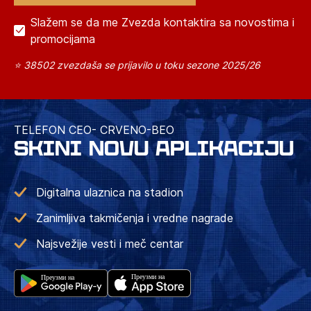
Slažem se da me Zvezda kontaktira sa novostima i
promocijama
⭐ 38502 zvezdaša se prijavilo u toku sezone 2025/26
TELEFON CEO- CRVENO-BEO
SKINI NOVU APLIKACIJU
Digitalna ulaznica na stadion
Zanimljiva takmičenja i vredne nagrade
Najsvežije vesti i meč centar