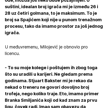
ode, možda još neko bude pozajmljen. U
suštini, idealan broj igrača mi je između 26 i
28 uz četiri golmana, to je maksimum. To je
broj sa Spajićem koji nije u punom trenažnom
procesu, tako da imamo prostor za još jednog
igrača.
U međuvremenu, Milojević je obnovio pro
licencu.
- To su moje kolege i poštujem ih zbog toga
što su uradili u karijeri. Ne gledam prema
godinama. Stjuart Bakster mi je rekao da
nekad o treneru ne govori dovoljno broj
trofeja, nego koliko traje. Eto, imamo primer
Branka Smiljanića koji od kad znam za prvu
ligu, čovek radi. Imao sam obavezu da