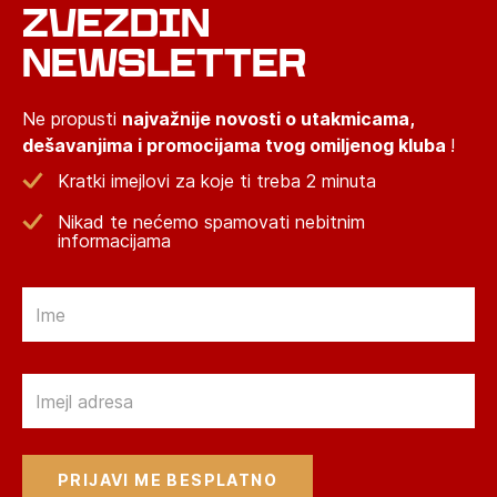
ZVEZDIN
NEWSLETTER
Ne propusti
najvažnije novosti o utakmicama,
dešavanjima i promocijama tvog omiljenog kluba
!
Kratki imejlovi za koje ti treba 2 minuta
Nikad te nećemo spamovati nebitnim
informacijama
Email
Email