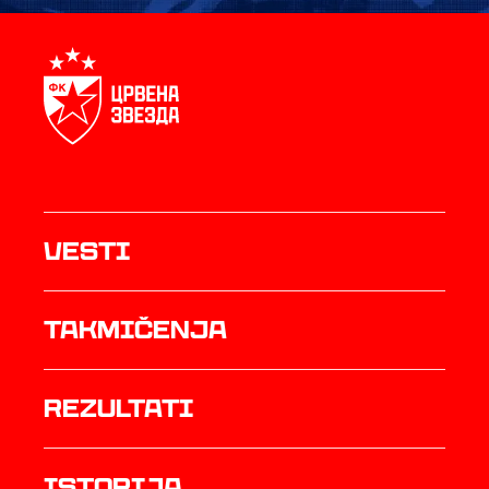
Vesti
Takmičenja
rezultati
istorija