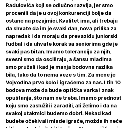
Radulovića koji se odlučno razvija, jer smo
procenili da je u ovoj konkurenciji bolje da
ostane na pozajmici. Kvalitet ima, ali trebaju
da shvate da im je svaki dan, nova prilika za
napredak i da moraju da prevaziđu juniorski
fudbal i da uhvate korak sa seniorima gde je
svaki pas bitan. Imamo toleranciju za njih,
svesni smo da osciliraju, a šansu mladima
smo pružali i kad je manja bodovna razlika
bila, tako da to nema veze s tim. Za mene je
Vojvodina prvo kolo i igraćemo za nas. I tih 10
bodova može da bude optička varka i znak
opuštanja, što nam ne treba. Imamo prednost
koju smo zaslužili i zaradili, ali želimo i da na
svakoj utakmici budemo dobri. Nekad kad
budete očekivali mlade igrače, možda ih neće