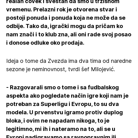
realan čovek i svestan da smo u tržišnom
vremenu. Prelazni rok je otvorena stvar i
postoji ponuda i ponuda koja ne može da se
odbije. Tako da, igrački mogu da pričam ko
nam znači i to klub zna, ali oni rade svoj posao
i donose odluke oko prodaja.
Ideja o tome da Zvezda ima dva tima od naredne
sezone je neminovnost, tvrdi šef Milojević.
- Razgovarali smo o tome i sa fudbalskog
aspekta ako pogledate način igre koji nam je
potreban za Superligu i Evropu, to su dva
modela. U prvenstvu igramo protiv duplog
bloka, i ovim ne napadam nikoga, to je
legitimno, mi ih i nateramo na to, ali se u
Evropi nadigravamo sa ravnopravnim ili