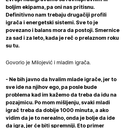
boljim ekipama, pa oni nas pritisnu.
Definitivno nam trebaju drugačiji profili
igrača i energetski sistemi. Sve to je
povezano i balans mora da postoji. Smernice
za sad i za leto, kada je reč o prelaznom roku
su tu.
Govorio je Milojević i mladim igrača.
- Ne bih javno da hvalim mlade igrače, jer to
sve ide na njihov ego, pa posle bude
problema kad im kažemo da treba da idu na
pozajmicu. Po mom mišljenju, svaki mladi
igrač treba da dobije 1000 minuta, a ako
vidim da je to nerealno, onda je bolje da ide
da igra, jer će biti spremniji. Eto primer