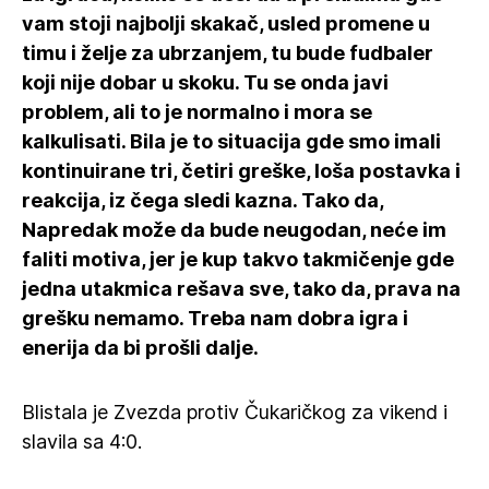
vam stoji najbolji skakač, usled promene u
timu i želje za ubrzanjem, tu bude fudbaler
koji nije dobar u skoku. Tu se onda javi
problem, ali to je normalno i mora se
kalkulisati. Bila je to situacija gde smo imali
kontinuirane tri, četiri greške, loša postavka i
reakcija, iz čega sledi kazna. Tako da,
Napredak može da bude neugodan, neće im
faliti motiva, jer je kup takvo takmičenje gde
jedna utakmica rešava sve, tako da, prava na
grešku nemamo. Treba nam dobra igra i
enerija da bi prošli dalje.
Blistala je Zvezda protiv Čukaričkog za vikend i
slavila sa 4:0.