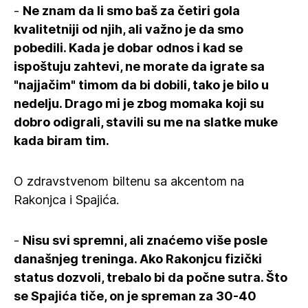
-
Ne znam da li smo baš za četiri gola
kvalitetniji od njih, ali važno je da smo
pobedili. Kada je dobar odnos i kad se
ispoštuju zahtevi, ne morate da igrate sa
"najjačim" timom da bi dobili, tako je bilo u
nedelju. Drago mi je zbog momaka koji su
dobro odigrali, stavili su me na slatke muke
kada biram tim.
O zdravstvenom biltenu sa akcentom na
Rakonjca i Spajića.
-
Nisu svi spremni, ali znaćemo više posle
današnjeg treninga. Ako Rakonjcu fizički
status dozvoli, trebalo bi da počne sutra. Što
se Spajića tiče, on je spreman za 30-40