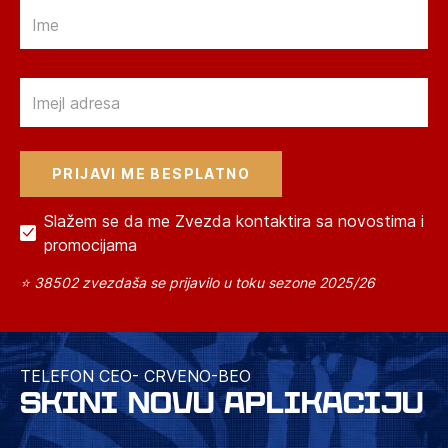
Email
Email
Slažem se da me Zvezda kontaktira sa novostima i
promocijama
⭐ 38502 zvezdaša se prijavilo u toku sezone 2025/26
TELEFON CEO- CRVENO-BEO
SKINI NOVU APLIKACIJU