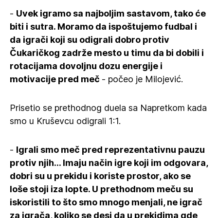
-
Uvek igramo sa najboljim sastavom, tako će
biti i sutra. Moramo da ispoštujemo fudbal i
da igrači koji su odigrali dobro protiv
Čukaričkog zadrže mesto u timu da bi dobili i
rotacijama dovoljnu dozu energije i
motivacije pred meč
- počeo je Milojević.
Prisetio se prethodnog duela sa Napretkom kada
smo u Kruševcu odigrali 1:1.
-
Igrali smo meč pred reprezentativnu pauzu
protiv njih... Imaju način igre koji im odgovara,
dobri su u prekidu i koriste prostor, ako se
loše stoji iza lopte. U prethodnom meču su
iskoristili to što smo mnogo menjali, ne igrač
za igrača, koliko se desi da u prekidima gde