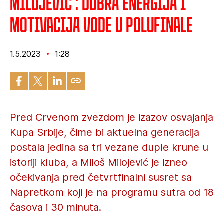
Milojević : Dobra energija i
motivacija vode u polufinale
1.5.2023
1:28
Pred Crvenom zvezdom je izazov osvajanja
Kupa Srbije, čime bi aktuelna generacija
postala jedina sa tri vezane duple krune u
istoriji kluba, a Miloš Milojević je izneo
očekivanja pred četvrtfinalni susret sa
Napretkom koji je na programu sutra od 18
časova i 30 minuta.