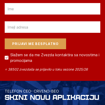
Email
Email
Slažem se da me Zvezda kontaktira sa novostima i
promocijama
⭐ 38502 zvezdaša se prijavilo u toku sezone 2025/26
TELEFON CEO- CRVENO-BEO
SKINI NOVU APLIKACIJU