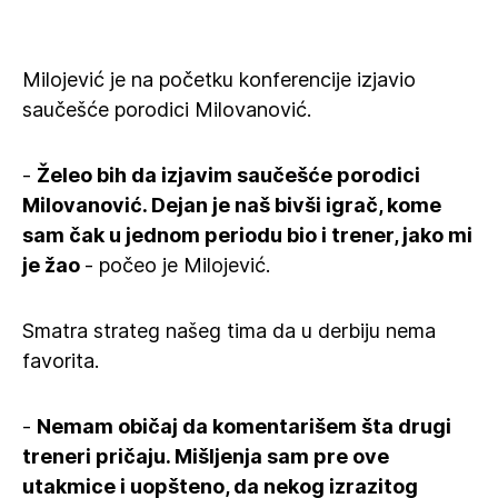
Milojević je na početku konferencije izjavio
saučešće porodici Milovanović.
-
Želeo bih da izjavim saučešće porodici
Milovanović. Dejan je naš bivši igrač, kome
sam čak u jednom periodu bio i trener, jako mi
je žao
- počeo je Milojević.
Smatra strateg našeg tima da u derbiju nema
favorita.
-
Nemam običaj da komentarišem šta drugi
treneri pričaju. Mišljenja sam pre ove
utakmice i uopšteno, da nekog izrazitog