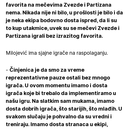
favorita na mečevima Zvezde i Partizana
nema. Nikada nije ni bilo, u prošlosti je bilo i da
je neka ekipa bodovno dosta ispred, da li su
to kup utakmice, uvek su se mečevi Zvezde i
Partizana igrali bez izrazitog favorita.
Milojević ima sjajne igrače na raspolaganju.
-
Činjenica je da smo za vreme
reprezentativne pauze ostali bez mnogo
igrača. U ovom momentu imamo i dosta
igrača koje bi trebalo da implementiramo u
našu igru. Na slatkim sam mukama, imamo
dosta dobrih igrača, što starijih, što mlađih. U
svakom slučaju je pohvalno da su vredni i
treniraju. Imamo dosta stranaca u ekipi,