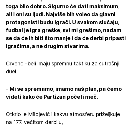
toga bilo dobro. Sigurno će dati maksimum,
ali i oni su ljudi. Najviše bih voleo da glavni
protagonisti budu igrači. U svakom slučaju,
fudbal je igra greške, svi mi grešimo, nadam
se da će ih biti što manje i da će derbi pripasti
igračima, a ne drugim stvarima.
Crveno -beli imaju spremnu taktiku za sutrašnji
duel.
-
Mi se spremamo, imamo naš plan, pa ćemo
videti kako će Partizan početi meč.
Otkrio je Milojević i kakvu atmosferu priželjkuje
na 177. večitom derbiju,