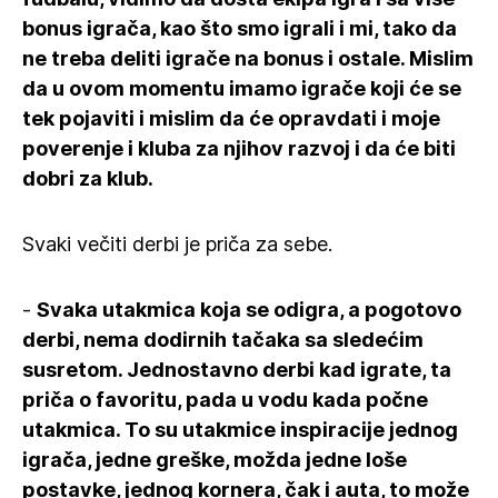
bonus igrača, kao što smo igrali i mi, tako da
ne treba deliti igrače na bonus i ostale. Mislim
da u ovom momentu imamo igrače koji će se
tek pojaviti i mislim da će opravdati i moje
poverenje i kluba za njihov razvoj i da će biti
dobri za klub.
Svaki večiti derbi je priča za sebe.
-
Svaka utakmica koja se odigra, a pogotovo
derbi, nema dodirnih tačaka sa sledećim
susretom. Jednostavno derbi kad igrate, ta
priča o favoritu, pada u vodu kada počne
utakmica. To su utakmice inspiracije jednog
igrača, jedne greške, možda jedne loše
postavke, jednog kornera, čak i auta, to može