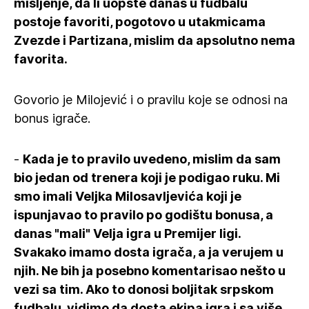
mišljenje, da li uopšte danas u fudbalu
postoje favoriti, pogotovo u utakmicama
Zvezde i Partizana, mislim da apsolutno nema
favorita.
Govorio je Milojević i o pravilu koje se odnosi na
bonus igrače.
-
Kada je to pravilo uvedeno, mislim da sam
bio jedan od trenera koji je podigao ruku. Mi
smo imali Veljka Milosavljevića koji je
ispunjavao to pravilo po godištu bonusa, a
danas "mali" Velja igra u Premijer ligi.
Svakako imamo dosta igrača, a ja verujem u
njih. Ne bih ja posebno komentarisao nešto u
vezi sa tim. Ako to donosi boljitak srpskom
fudbalu, vidimo da dosta ekipa igra i sa više