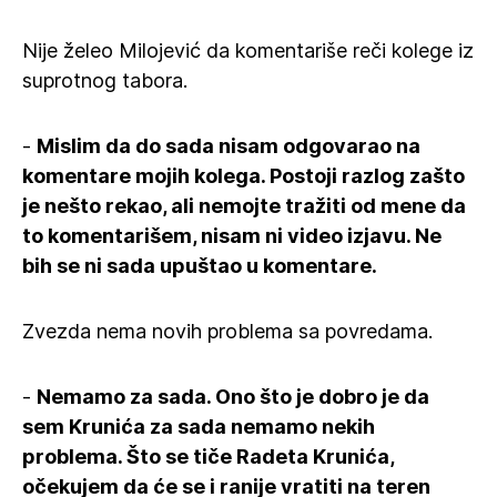
Nije želeo Milojević da komentariše reči kolege iz
suprotnog tabora.
-
Mislim da do sada nisam odgovarao na
komentare mojih kolega. Postoji razlog zašto
je nešto rekao, ali nemojte tražiti od mene da
to komentarišem, nisam ni video izjavu. Ne
bih se ni sada upuštao u komentare.
Zvezda nema novih problema sa povredama.
-
Nemamo za sada. Ono što je dobro je da
sem Krunića za sada nemamo nekih
problema. Što se tiče Radeta Krunića,
očekujem da će se i ranije vratiti na teren