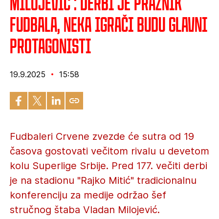
Milojević : Derbi je praznik
fudbala, neka igrači budu glavni
protagonisti
19.9.2025
15:58
Fudbaleri Crvene zvezde će sutra od 19
časova gostovati večitom rivalu u devetom
kolu Superlige Srbije. Pred 177. večiti derbi
je na stadionu "Rajko Mitić" tradicionalnu
konferenciju za medije održao šef
stručnog štaba Vladan Milojević.