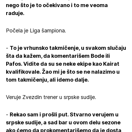
nego što je to očekivano i to me veoma
raduje.
Počela je Liga šampiona.
-
To je vrhunsko takmičenje, u svakom slučaju
šta da kažem, da komentarišem Bode ili
Pafos. Vidite da su se neke ekipe kao Kairat
kvalifikovale. Žao mi je što se ne nalazimo u
tom takmičenju, ali idemo dalje.
Veruje Zvezdin trener u srpske sudije.
-
Rekao sam i prošli put. Stvarno verujem u
srpske sudije, a sad bar u ovom delu sezone
ako ćemo da prokomentarišemo da je dosta