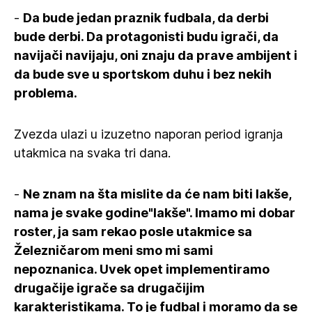
-
Da bude jedan praznik fudbala, da derbi
bude derbi. Da protagonisti budu igrači, da
navijači navijaju, oni znaju da prave ambijent i
da bude sve u sportskom duhu i bez nekih
problema.
Zvezda ulazi u izuzetno naporan period igranja
utakmica na svaka tri dana.
-
Ne znam na šta mislite da će nam biti lakše,
nama je svake godine"lakše". Imamo mi dobar
roster, ja sam rekao posle utakmice sa
Železničarom meni smo mi sami
nepoznanica. Uvek opet implementiramo
drugačije igrače sa drugačijim
karakteristikama. To je fudbal i moramo da se