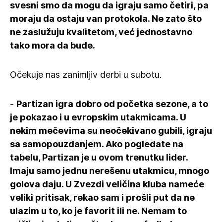
svesni smo da mogu da igraju samo četiri, pa
moraju da ostaju van protokola. Ne zato što
ne zaslužuju kvalitetom, već jednostavno
tako mora da bude.
Očekuje nas zanimljiv derbi u subotu.
-
Partizan igra dobro od početka sezone, a to
je pokazao i u evropskim utakmicama. U
nekim mečevima su neočekivano gubili, igraju
sa samopouzdanjem. Ako pogledate na
tabelu, Partizan je u ovom trenutku lider.
Imaju samo jednu nerešenu utakmicu, mnogo
golova daju. U Zvezdi veličina kluba nameće
veliki pritisak, rekao sam i prošli put da ne
ulazim u to, ko je favorit ili ne. Nemam to