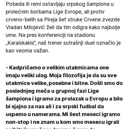
Pobeda ili remi ostavljaju srpskog šampiona u
prolećnim borbama Lige Evrope, ali protiv
crveno-belih sa Pireja šef struke Crvene zvezde
Vladan Milojević želi da tim odigra kako najbolje
ume. Na pres konferenciji na stadionu
„Karaiskakis“, naš trener sutrašnji duel označio je
kao veoma važan.
- Kadpričamo o velikim utakmicama one
imaju veliki ulog. Moja filozofija je da su sve
utakmice velike, posebne i bitne. Došli smo do
poslednjeg meča u grupnoj fazi Lige
šampiona i igramo za prolazak u Evropu a bilo
bi sjajno za nas ali i za srpski fudbal da
uspemo u namerama. Mi šest meseci igramo
non-stop i ne znam u kom smo mesecu igrali