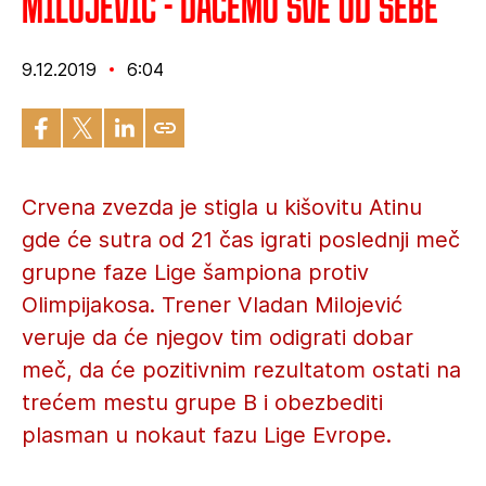
Milojević - Daćemo sve od sebe
9.12.2019
6:04
Crvena zvezda je stigla u kišovitu Atinu
gde će sutra od 21 čas igrati poslednji meč
grupne faze Lige šampiona protiv
Olimpijakosa. Trener Vladan Milojević
veruje da će njegov tim odigrati dobar
meč, da će pozitivnim rezultatom ostati na
trećem mestu grupe B i obezbediti
plasman u nokaut fazu Lige Evrope.