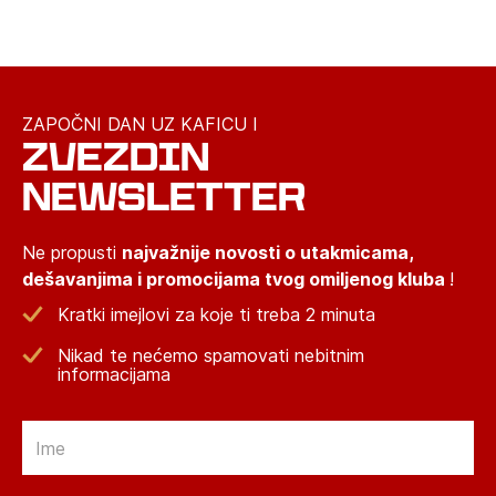
ZAPOČNI DAN UZ KAFICU I
ZVEZDIN
NEWSLETTER
Ne propusti
najvažnije novosti o utakmicama,
dešavanjima i promocijama tvog omiljenog kluba
!
Kratki imejlovi za koje ti treba 2 minuta
Nikad te nećemo spamovati nebitnim
informacijama
Email