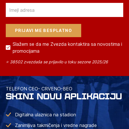
Email
Slažem se da me Zvezda kontaktira sa novostima i
promocijama
⭐ 38502 zvezdaša se prijavilo u toku sezone 2025/26
TELEFON CEO- CRVENO-BEO
SKINI NOVU APLIKACIJU
Digitalna ulaznica na stadion
Zanimljiva takmičenja i vredne nagrade