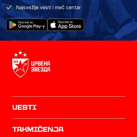
Najsvežije vesti i meč centar
Vesti
Takmičenja