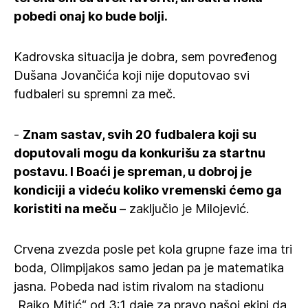
pobedi onaj ko bude bolji.
Kadrovska situacija je dobra, sem povređenog
Dušana Jovančića koji nije doputovao svi
fudbaleri su spremni za meč.
-
Znam sastav, svih 20 fudbalera koji su
doputovali mogu da konkurišu za startnu
postavu. I Boaći je spreman, u dobroj je
kondiciji a videću koliko vremenski ćemo ga
koristiti na meču
– zaključio je Milojević.
Crvena zvezda posle pet kola grupne faze ima tri
boda, Olimpijakos samo jedan pa je matematika
jasna. Pobeda nad istim rivalom na stadionu
„Rajko Mitić“ od 3:1 daje za pravo našoj ekipi da