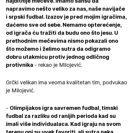
najbitnije mečeve. Imamo šansu da
napravimo nešto veliko za nas, naše navijače
i srpski fudbal. Izazov je pred mojim igračima,
daćemo sve od sebe. Nemamo opterećenje,
od igrača ću tražiti da budu ono što jesu. U
prethodnim mečevima nismo pokazali ono
što možemo i želimo sutra da odigramo
dobru utakmicu protiv jednog odličnog
protivnika
- rekao je Milojević.
Grčki velikan ima veoma kvalitetan tim, podvukao
je Milojević.
-
Olimpijakos igra savremen fudbal, timski
fudbal za razliku od ranijih perioda kad su
imali više individualaca. Kad igraju na svom
terenu oni su uvek favoriti, ali sutra neka